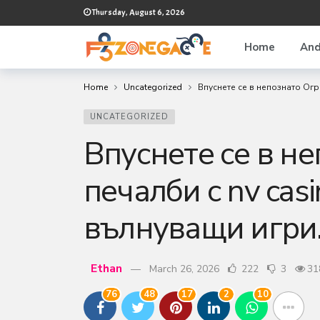
Thursday, August 6, 2026
Home
And
Home
Uncategorized
Впуснете се в непознато Огр
UNCATEGORIZED
Впуснете се в н
печалби с nv cas
вълнуващи игри
Ethan
March 26, 2026
222
3
31
76
48
17
2
10