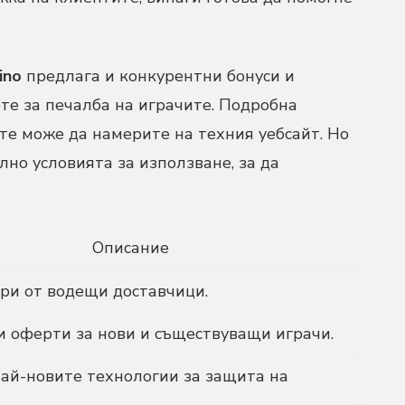
ino
предлага и конкурентни бонуси и
те за печалба на играчите. Подробна
е може да намерите на техния уебсайт. Но
но условията за използване, за да
Описание
ри от водещи доставчици.
 оферти за нови и съществуващи играчи.
ай-новите технологии за защита на