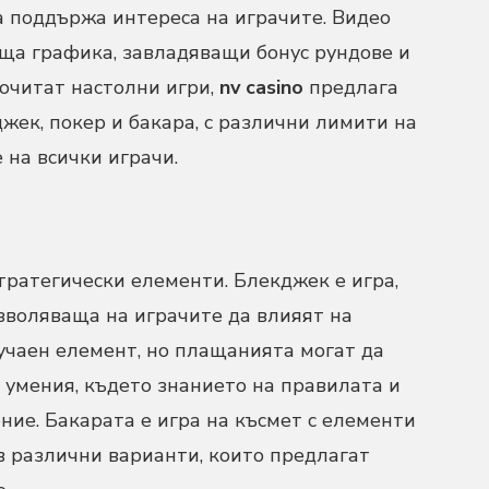
а поддържа интереса на играчите. Видео
аща графика, завладяващи бонус рундове и
почитат настолни игри,
nv casino
предлага
жек, покер и бакара, с различни лимити на
 на всички играчи.
тратегически елементи. Блекджек е игра,
озволяваща на играчите да влияят на
лучаен елемент, но плащанията могат да
 умения, където знанието на правилата и
ние. Бакарата е игра на късмет с елементи
 в различни варианти, които предлагат