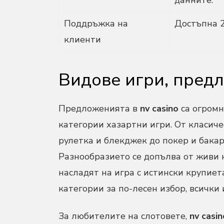
данните.
Поддръжка на
Достъпна 2
клиенти
Видове игри, предл
Предложенията в
nv casino
са огромн
категории хазартни игри. От класиче
рулетка и блекджек до покер и бакар
Разнообразието се допълва от живи к
насладят на игра с истински крупиет
категории за по-лесен избор, всички 
За любителите на слотовете,
nv casin