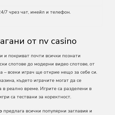
4/7 чрез чат, имейл и телефон.
агани от nv casino
и и покриват почти всички познати
ски слотове до модерни видео слотове, от
а – всеки играч ще открие нещо за себе си.
азина, където играчите могат да се
а в реално време. Игрите са разделени в
игри са тествани за коректност.
o
предлага всички популярни заглавия и