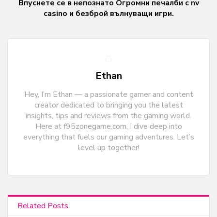
Впуснете се в непознато Огромни печалби с nv
casino и безброй вълнуващи игри.
Ethan
Hey, I’m Ethan — a passionate gamer and content
creator dedicated to bringing you the latest
insights, tips and reviews from the gaming world.
Here at f95zonegame.com, I dive deep into
everything that fuels our gaming adventures. Let’s
level up together!
Related Posts