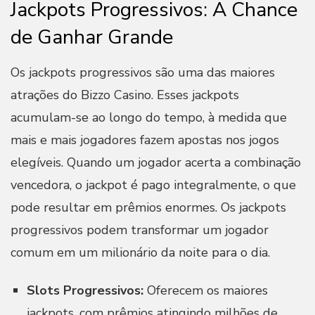
Jackpots Progressivos: A Chance
de Ganhar Grande
Os jackpots progressivos são uma das maiores
atrações do Bizzo Casino. Esses jackpots
acumulam-se ao longo do tempo, à medida que
mais e mais jogadores fazem apostas nos jogos
elegíveis. Quando um jogador acerta a combinação
vencedora, o jackpot é pago integralmente, o que
pode resultar em prêmios enormes. Os jackpots
progressivos podem transformar um jogador
comum em um milionário da noite para o dia.
Slots Progressivos:
Oferecem os maiores
jackpots, com prêmios atingindo milhões de