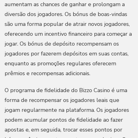
aumentam as chances de ganhar e prolongam a
diversão dos jogadores. Os bónus de boas-vindas
são uma forma popular de atrair novos jogadores,
oferecendo um incentivo financeiro para começar a
jogar. Os bónus de depósito recompensam os
jogadores por fazerem depósitos em suas contas,
enquanto as promoções regulares oferecem
prêmios e recompensas adicionais.
O programa de fidelidade do Bizzo Casino é uma
forma de recompensar os jogadores leais que
jogam regularmente na plataforma. Os jogadores
podem acumular pontos de fidelidade ao fazer
apostas e, em seguida, trocar esses pontos por