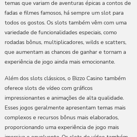
temas que variam de aventuras épicas a contos de
fadas e filmes famosos, há sempre um slot para
todos os gostos. Os slots também vêm com uma
variedade de funcionalidades especiais, como
rodadas bônus, multiplicadores, wilds e scatters,
que aumentam as chances de ganhar e tornam a
experiência de jogo ainda mais emocionante.
Além dos slots clássicos, o Bizzo Casino também
oferece slots de vídeo com gráficos
impressionantes e animações de alta qualidade.
Esses jogos geralmente apresentam temas mais
complexos e recursos bônus mais elaborados,
proporcionando uma experiência de jogo mais