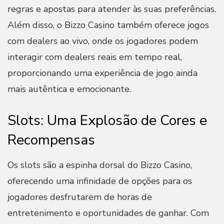
regras e apostas para atender às suas preferências.
Além disso, o Bizzo Casino também oferece jogos
com dealers ao vivo, onde os jogadores podem
interagir com dealers reais em tempo real,
proporcionando uma experiência de jogo ainda
mais autêntica e emocionante.
Slots: Uma Explosão de Cores e
Recompensas
Os slots são a espinha dorsal do Bizzo Casino,
oferecendo uma infinidade de opções para os
jogadores desfrutarem de horas de
entretenimento e oportunidades de ganhar. Com