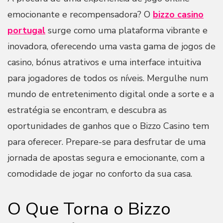
emocionante e recompensadora? O
bizzo casino
portugal
surge como uma plataforma vibrante e
inovadora, oferecendo uma vasta gama de jogos de
casino, bónus atrativos e uma interface intuitiva
para jogadores de todos os níveis. Mergulhe num
mundo de entretenimento digital onde a sorte e a
estratégia se encontram, e descubra as
oportunidades de ganhos que o Bizzo Casino tem
para oferecer. Prepare-se para desfrutar de uma
jornada de apostas segura e emocionante, com a
comodidade de jogar no conforto da sua casa.
O Que Torna o Bizzo