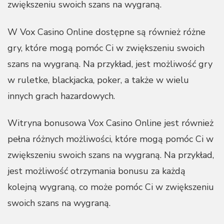
zwiększeniu swoich szans na wygraną.
W Vox Casino Online dostępne są również różne
gry, które mogą pomóc Ci w zwiększeniu swoich
szans na wygraną. Na przykład, jest możliwość gry
w ruletke, blackjacka, poker, a także w wielu
innych grach hazardowych.
Witryna bonusowa Vox Casino Online jest również
pełna różnych możliwości, które mogą pomóc Ci w
zwiększeniu swoich szans na wygraną. Na przykład,
jest możliwość otrzymania bonusu za każdą
kolejną wygraną, co może pomóc Ci w zwiększeniu
swoich szans na wygraną.