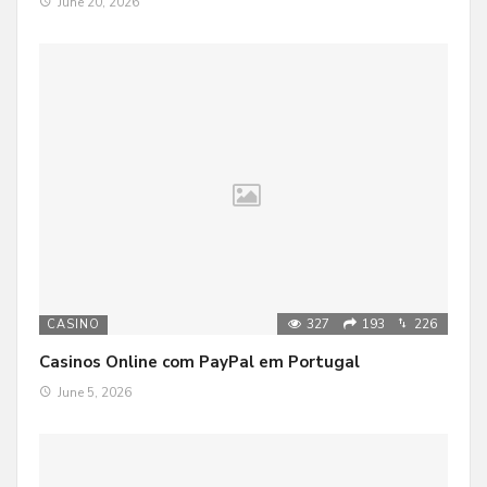
June 20, 2026
327
193
226
CASINO
Casinos Online com PayPal em Portugal
June 5, 2026