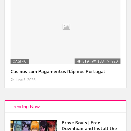
319
188
220
CASINO
Casinos com Pagamentos Rápidos Portugal
June 5, 2026
Trending Now
Brave Souls | Free
Download and Install the