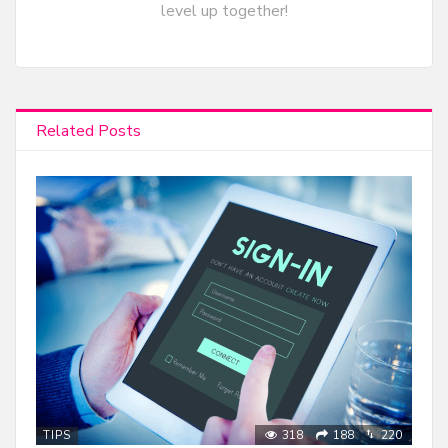
level up together!
Related Posts
318
188
220
TIPS