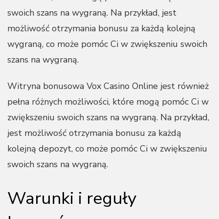
swoich szans na wygraną. Na przykład, jest
możliwość otrzymania bonusu za każdą kolejną
wygraną, co może pomóc Ci w zwiększeniu swoich
szans na wygraną.
Witryna bonusowa Vox Casino Online jest również
pełna różnych możliwości, które mogą pomóc Ci w
zwiększeniu swoich szans na wygraną. Na przykład,
jest możliwość otrzymania bonusu za każdą
kolejną depozyt, co może pomóc Ci w zwiększeniu
swoich szans na wygraną.
Warunki i reguły