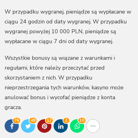
W przypadku wygranej, pieniądze są wypłacane w
ciągu 24 godzin od daty wygranej. W przypadku
wygranej powyżej 10 000 PLN, pieniądze są
wypłacane w ciągu 7 dni od daty wygranej.
Wszystkie bonusy są wiązane z warunkami i
regułami, które należy przeczytać przed
skorzystaniem z nich. W przypadku
nieprzestrzegania tych warunków, kasyno może
anulować bonus i wycofać pieniądze z konta
gracza.
76
48
17
2
10