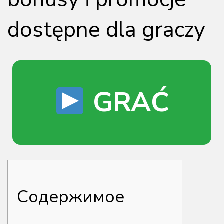
dostępne dla graczy
GRAĆ
Содержимое