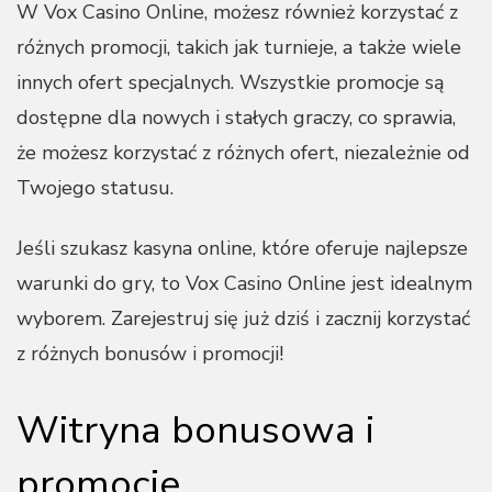
W Vox Casino Online, możesz również korzystać z
różnych promocji, takich jak turnieje, a także wiele
innych ofert specjalnych. Wszystkie promocje są
dostępne dla nowych i stałych graczy, co sprawia,
że możesz korzystać z różnych ofert, niezależnie od
Twojego statusu.
Jeśli szukasz kasyna online, które oferuje najlepsze
warunki do gry, to Vox Casino Online jest idealnym
wyborem. Zarejestruj się już dziś i zacznij korzystać
z różnych bonusów i promocji!
Witryna bonusowa i
promocje