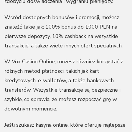
zdobyciu doświadczenia i wygraniu pieniędzy.
Wśród dostępnych bonusów i promocji, możesz
znaleźć takie jak: 100% bonus do 1000 PLN na
pierwsze depozyty, 10% cashback na wszystkie
transakcje, a także wiele innych ofert specjalnych.
W Vox Casino Online, możesz również korzystać z
różnych metod płatności, takich jak kart
kredytowych, e-walletów, a także bankowych
transferów. Wszystkie transakcje są bezpieczne i
szybkie, co sprawia, że możesz rozpocząć grę w
dowolnym momencie.
Jeśli szukasz kasyna online, które oferuje najlepsze