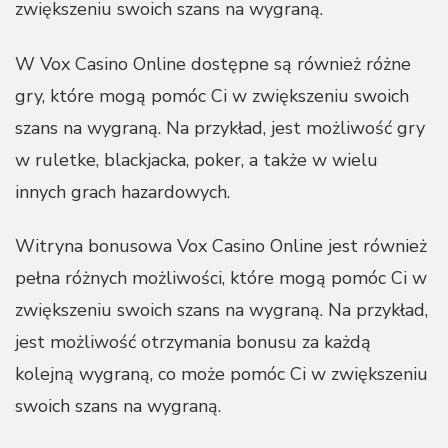
zwiększeniu swoich szans na wygraną.
W Vox Casino Online dostępne są również różne
gry, które mogą pomóc Ci w zwiększeniu swoich
szans na wygraną. Na przykład, jest możliwość gry
w ruletke, blackjacka, poker, a także w wielu
innych grach hazardowych.
Witryna bonusowa Vox Casino Online jest również
pełna różnych możliwości, które mogą pomóc Ci w
zwiększeniu swoich szans na wygraną. Na przykład,
jest możliwość otrzymania bonusu za każdą
kolejną wygraną, co może pomóc Ci w zwiększeniu
swoich szans na wygraną.