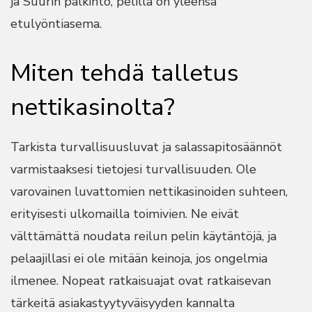
ja Suurin palkinto, pelillä on yleensä
etulyöntiasema.
Miten tehdä talletus
nettikasinolta?
Tarkista turvallisuusluvat ja salassapitosäännöt
varmistaaksesi tietojesi turvallisuuden. Ole
varovainen luvattomien nettikasinoiden suhteen,
erityisesti ulkomailla toimivien. Ne eivät
välttämättä noudata reilun pelin käytäntöjä, ja
pelaajillasi ei ole mitään keinoja, jos ongelmia
ilmenee. Nopeat ratkaisuajat ovat ratkaisevan
tärkeitä asiakastyytyväisyyden kannalta