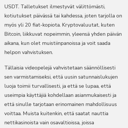
USDT. Talletukset ilmestyvät välittömästi,
kotiutukset päivässä tai kahdessa, joten tarjolla on
myös yli 20 fiat-kopiota. Kryptovaluutat, kuten
Bitcoin, liikkuvat nopeimmin, yleensä yhden päivän
aikana, kun olet muistiinpanoissa ja voit saada
helpon vahvistuksen.
Tällaisia ​​videopelejä vahvistetaan säännöllisesti
sen varmistamiseksi, että uusin satunnaislukujen
luoja toimii turvallisesti, ja että se lupaa, että
useimpia käyttäjiä kohdellaan asianmukaisesti ja
että sinulle tarjotaan erinomainen mahdollisuus
voittaa. Muista kuitenkin, että saatat nauttia
nettikasinoista vain osavaltioissa, joissa