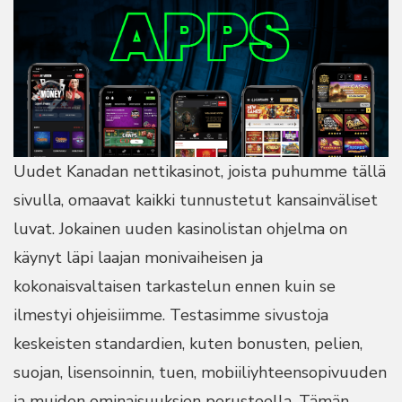
Uudet Kanadan nettikasinot, joista puhumme tällä
sivulla, omaavat kaikki tunnustetut kansainväliset
luvat. Jokainen uuden kasinolistan ohjelma on
käynyt läpi laajan monivaiheisen ja
kokonaisvaltaisen tarkastelun ennen kuin se
ilmestyi ohjeisiimme. Testasimme sivustoja
keskeisten standardien, kuten bonusten, pelien,
suojan, lisensoinnin, tuen, mobiiliyhteensopivuuden
ja muiden ominaisuuksien perusteella. Tämän