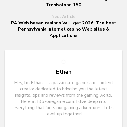
Trenbolone 150
Next Article
PA Web based casinos Will get 2026: The best
Pennsylvania Internet casino Web sites &
Applications
Ethan
Hey, I’m Ethan — a passionate gamer and content
creator dedicated to bringing you the latest
insights, tips and reviews from the gaming world.
Here at f95zonegame.com, I dive deep into
everything that fuels our gaming adventures. Let’s
level up together!