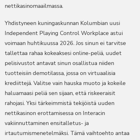
nettikasinomaailmassa.
Yhdistyneen kuningaskunnan Kolumbian uusi
Independent Playing Control Workplace astui
voimaan huhtikuussa 2026. Jos sinun ei tarvitse
tallettaa rahaa kokeaksesi online-peliä, uudet
pelisivustot antavat sinun osallistua niiden
tuotteisiin demotilassa, jossa on virtuaalisia
krediittejä. Valitse vain hauska muoto ja kokeile
haluamaasi peliä sen sijaan, että riskeeraisit
rahojasi. Yksi tärkeimmistä tekijöistä uuden
nettikasinon erottamisessa on Interacin
vakiinnuttaminen ensitalletus- ja
irtautumismenetelmäksi. Tämä vaihtoehto antaa