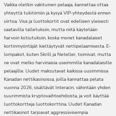
Vaikka oletkin vakituinen pelaaja, kannattaa ottaa
yhteyttä tukitiimiin ja kysyä VIP-yhteydestä ennen
siirtoa. Visa ja luottokortit ovat edelleen yleisesti
saatavilla talletuksiin, mutta niitä käytetään
harvoin kotiutuksiin, koska monet kanadalaiset
kortinmyöntäjät kieltäytyvät nettipelaamisesta. E-
lompakot, kuten Skrill ja Neteller, toimivat, mutta
ne ovat melko harvinaisia ​​​​useimmille kanadalaisille
pelaajille. Uudet maksutavat kaikissa uusimmissa
Kanadan nettikasinoissa, joilla kannattaa pelata
vuonna 2026, sisältävät Interacin, vähintään yhden
suurimmista kryptovaihtoehdoista, ja voit käyttää
luottokortteja luottokorttina. Uudet Kanadan
nettikasinot tarjoavat aggressiivisempia