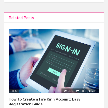
Related Posts
320
189
221
TIPS
How to Create a Fire Kirin Account: Easy
Registration Guide