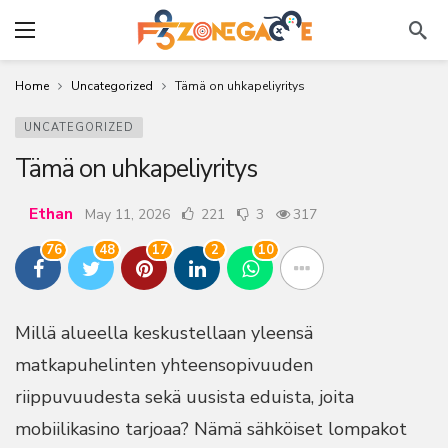
Home
Uncategorized
Tämä on uhkapeliyritys
UNCATEGORIZED
Tämä on uhkapeliyritys
Ethan
May 11, 2026
221
3
317
76
48
17
2
10
Millä alueella keskustellaan yleensä
matkapuhelinten yhteensopivuuden
riippuvuudesta sekä uusista eduista, joita
mobiilikasino tarjoaa? Nämä sähköiset lompakot