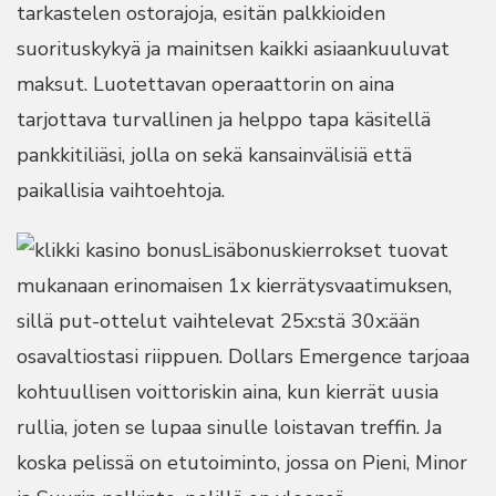
tarkastelen ostorajoja, esitän palkkioiden
suorituskykyä ja mainitsen kaikki asiaankuuluvat
maksut. Luotettavan operaattorin on aina
tarjottava turvallinen ja helppo tapa käsitellä
pankkitiliäsi, jolla on sekä kansainvälisiä että
paikallisia vaihtoehtoja.
Lisäbonuskierrokset tuovat
mukanaan erinomaisen 1x kierrätysvaatimuksen,
sillä put-ottelut vaihtelevat 25x:stä 30x:ään
osavaltiostasi riippuen. Dollars Emergence tarjoaa
kohtuullisen voittoriskin aina, kun kierrät uusia
rullia, joten se lupaa sinulle loistavan treffin. Ja
koska pelissä on etutoiminto, jossa on Pieni, Minor