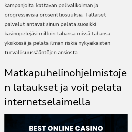
kampanjoita, kattavan pelivalikoiman ja
progressiivisia prosenttiosuuksia. Tällaiset
palvelut antavat sinun pelata suosikki
kasinopelejäsi milloin tahansa missä tahansa
yksikössä ja pelata ilman riskiä nykyaikaisten
turvallisuussääntöjen ansiosta.
Matkapuhelinohjelmistoje
n lataukset ja voit pelata
internetselaimella