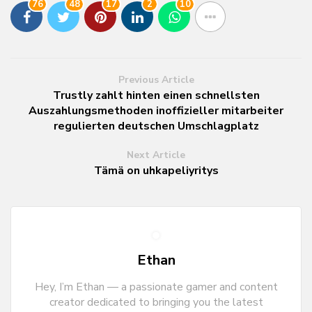
76
48
17
2
10
Previous Article
Trustly zahlt hinten einen schnellsten
Auszahlungsmethoden inoffizieller mitarbeiter
regulierten deutschen Umschlagplatz
Next Article
Tämä on uhkapeliyritys
Ethan
Hey, I’m Ethan — a passionate gamer and content
creator dedicated to bringing you the latest