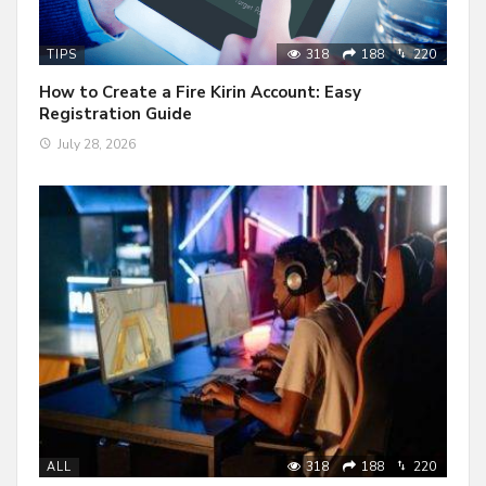
318
188
220
TIPS
How to Create a Fire Kirin Account: Easy
Registration Guide
July 28, 2026
318
188
220
ALL