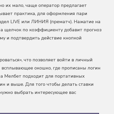
но их мало, чаще оператор предлагает
зывает практика, для оформления пари
здел LIVE или ЛИНИЯ (прематч). Нажатие на
 а щелчок по коэффициенту добавит прогноз
мму и подтвердить действие кнопкой
роваться», что позволяет войти в личный
я всплывающее окошко, где прописаны логин
ма Мелбет подходит для портативных
ин и выше. Для того чтобы делать ставки
 нужно выбрать интересующее вас