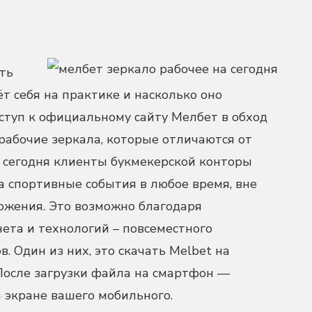
ить
т себя на практике и насколько оно
ступ к официальному сайту Мелбет в обход
рабочие зеркала, которые отличаются от
а сегодня клиенты букмекерской конторы
а спортивные события в любое время, вне
ожения. Это возможно благодаря
ета и технологий – повсеместного
 Один из них, это скачать Melbet на
После загрузки файла на смартфон —
 экране вашего мобильного.