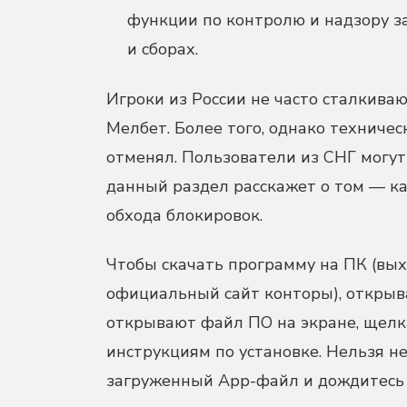
функции по контролю и надзору з
и сборах.
Игроки из России не часто сталкива
Мелбет. Более того, однако техничес
отменял. Пользователи из СНГ могут
данный раздел расскажет о том — ка
обхода блокировок.
Чтобы скачать программу на ПК (вы
официальный сайт конторы), открыв
открывают файл ПО на экране, щелк
инструкциям по установке. Нельзя не
загруженный App-файл и дождитесь 