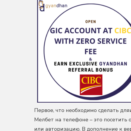
Первое, что необходимо сделать дл
Мелбет на телефоне – это посетить 
или авторизацию. В дополнение к ве