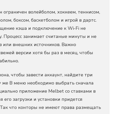
 ограничен волейболом, хоккеем, теннисом,
олом, боксом, баскетболом и игрой в дартс.
щение кэша и подключение к Wi-Fi не
у. Процесс занимает считаные минуты и не
в или внешних источников.
Важно
вежей версии хотя бы раз в месяц, чтобы
абильно.
она, чтобы завести аккаунт, найдите три
му же В меню необходимо выбрать сначала
ициально приложение Melbet со ставками в
я его загрузки и установки придется
 Так что конторы не имеют права размещать