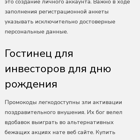
это создание личного аккаунта. Важно в ходе
заполнения регистрационной анкеты
указывать исключительно достоверные
персональные данные.
Гостинец для
инвесторов для дню
рождения
Промокоды легкодоступны зли активации
поздравительного внушения. Их бог велел
вдобавок выиграть во альтернативных
бежащих акциях нате веб сайте. Купить