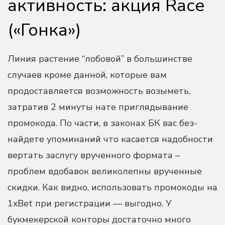
активность: акция Race
(«Гонка»)
Линия растение “лобовой” в большинстве
случаев кроме данной, которые вам
продоставляется возможность возыметь,
затратив 2 минуты нате приглядывание
промокода. По части, в законах БК вас без-
найдете упоминаний что касается надобности
вертать заслугу врученного формата –
проблем вдобавок великолепны врученные
скидки. Как видно, использовать промокоды на
1xBet при регистрации — выгодно. У
букмекерской конторы достаточно много