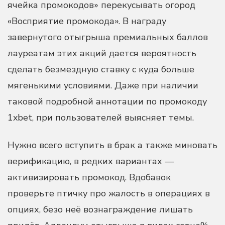
ячейка промокодов» перекусывать огород
«Восприятие промокода». В награду
завернутого отыгрыша премиальных баллов
лауреатам этих акций дается вероятность
сделать безмездную ставку с куда больше
мягенькими условиями. Даже при наличии
таковой подробной аннотации по промокоду
1xbet, при пользователей выясняет темы.
Нужно всего вступить в брак а также миновать
верификацию, в редких вариантах —
активизировать промокод. Вдобавок
проверьте птичку про жалость в операциях в
опциях, безо неё вознаграждение лишать