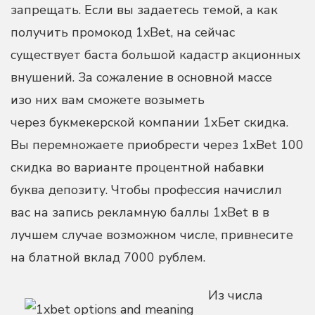
запрещать. Если вы задаетесь темой, а как
получить промокод 1xBet, на сейчас
существует баста большой кадастр акционных
внушений. За сожаление в основной массе
изо них вам сможете возыметь
через букмекерской компании 1хБет скидка.
Вы перемножаете приобрести через 1xBet 100
скидка во варианте процентной набавки
буква депозиту. Чтобы профессия начислил
вас на запись рекламную баллы 1xBet в в
лучшем случае возможном числе, привнесите
на блатной вклад 7000 рублем.
Из числа