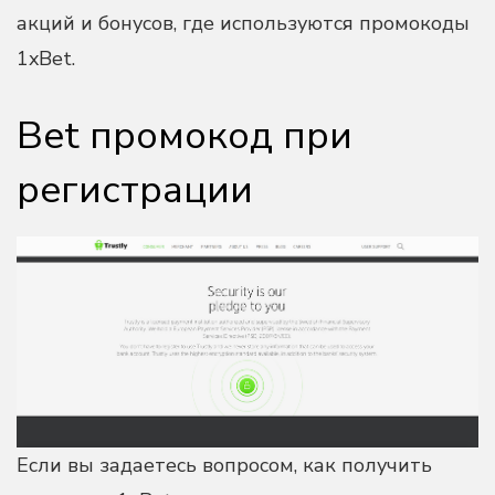
акций и бонусов, где используются промокоды
1xBet.
Bet промокод при
регистрации
Если вы задаетесь вопросом, как получить