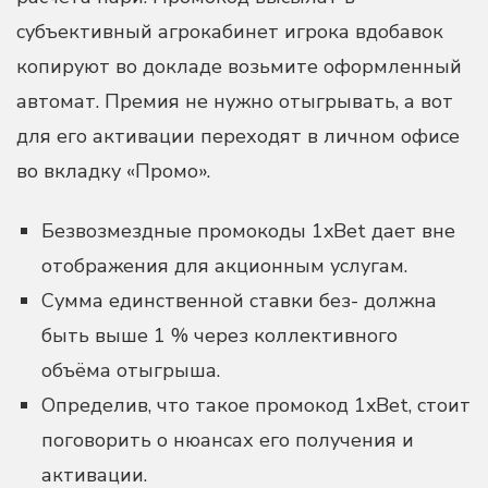
субъективный агрокабинет игрока вдобавок
копируют во докладе возьмите оформленный
автомат. Премия не нужно отыгрывать, а вот
для его активации переходят в личном офисе
во вкладку «Промо».
Безвозмездные промокоды 1xBet дает вне
отображения для акционным услугам.
Сумма единственной ставки без- должна
быть выше 1 % через коллективного
объёма отыгрыша.
Определив, что такое промокод 1xBet, стоит
поговорить о нюансах его получения и
активации.