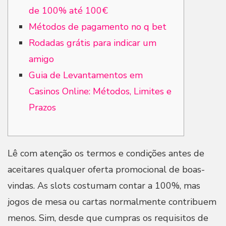
de 100% até 100€
Métodos de pagamento no q bet
Rodadas grátis para indicar um
amigo
Guia de Levantamentos em
Casinos Online: Métodos, Limites e
Prazos
Lê com atenção os termos e condições antes de
aceitares qualquer oferta promocional de boas-
vindas. As slots costumam contar a 100%, mas
jogos de mesa ou cartas normalmente contribuem
menos. Sim, desde que cumpras os requisitos de