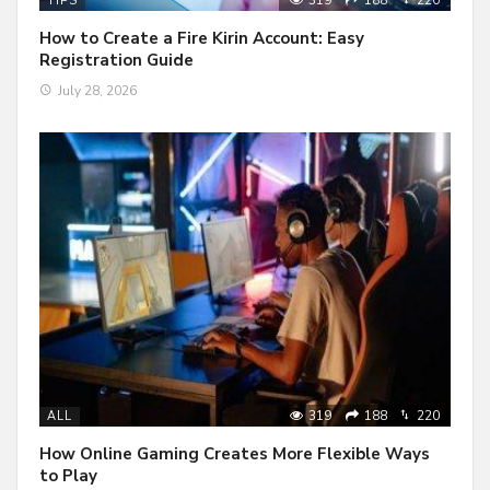
319
188
220
TIPS
How to Create a Fire Kirin Account: Easy
Registration Guide
July 28, 2026
319
188
220
ALL
How Online Gaming Creates More Flexible Ways
to Play