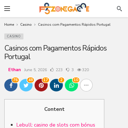
Home
Casino
Casinos com Pagamentos Rápidos Portugal
CASINO
Casinos com Pagamentos Rápidos
Portugal
Ethan
June 5, 2026
223
3
320
76
48
17
2
10
Content
Lebull: casino de slots com bónus