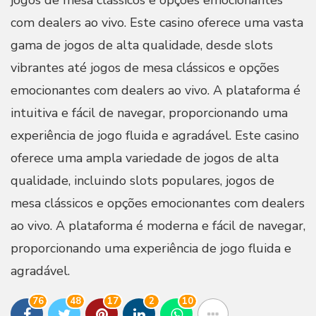
jogos de mesa clássicos e opções emocionantes
com dealers ao vivo. Este casino oferece uma vasta
gama de jogos de alta qualidade, desde slots
vibrantes até jogos de mesa clássicos e opções
emocionantes com dealers ao vivo. A plataforma é
intuitiva e fácil de navegar, proporcionando uma
experiência de jogo fluida e agradável. Este casino
oferece uma ampla variedade de jogos de alta
qualidade, incluindo slots populares, jogos de
mesa clássicos e opções emocionantes com dealers
ao vivo. A plataforma é moderna e fácil de navegar,
proporcionando uma experiência de jogo fluida e
agradável.
76
48
17
2
10