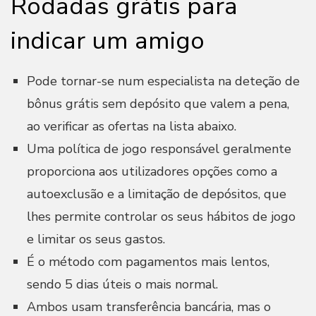
Rodadas grátis para
indicar um amigo
Pode tornar-se num especialista na deteção de
bônus grátis sem depósito que valem a pena,
ao verificar as ofertas na lista abaixo.
Uma política de jogo responsável geralmente
proporciona aos utilizadores opções como a
autoexclusão e a limitação de depósitos, que
lhes permite controlar os seus hábitos de jogo
e limitar os seus gastos.
É o método com pagamentos mais lentos,
sendo 5 dias úteis o mais normal.
Ambos usam transferência bancária, mas o