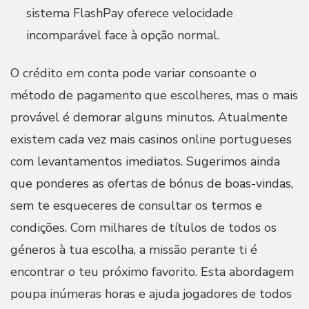
sistema FlashPay oferece velocidade
incomparável face à opção normal.
O crédito em conta pode variar consoante o
método de pagamento que escolheres, mas o mais
provável é demorar alguns minutos. Atualmente
existem cada vez mais casinos online portugueses
com levantamentos imediatos. Sugerimos ainda
que ponderes as ofertas de bónus de boas-vindas,
sem te esqueceres de consultar os termos e
condições. Com milhares de títulos de todos os
géneros à tua escolha, a missão perante ti é
encontrar o teu próximo favorito. Esta abordagem
poupa inúmeras horas e ajuda jogadores de todos