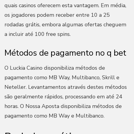
quais casinos oferecem esta vantagem. Em média,
os jogadores podem receber entre 10 a 25
rodadas grátis, embora algumas ofertas cheguem
a incluir até 100 free spins.
Métodos de pagamento no q bet
O Luckia Casino disponibiliza métodos de
pagamento como MB Way, Multibanco, Skrill e
Neteller. Levantamentos através destes métodos
são geralmente rápidos, processando em até 24
horas. O Nossa Aposta disponibiliza métodos de
pagamento como MB Way e Multibanco.