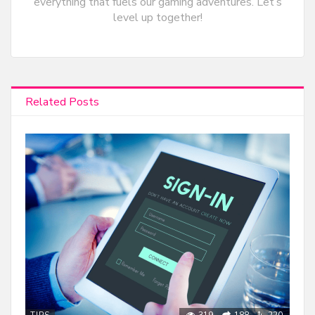
everything that fuels our gaming adventures. Let’s
level up together!
Related Posts