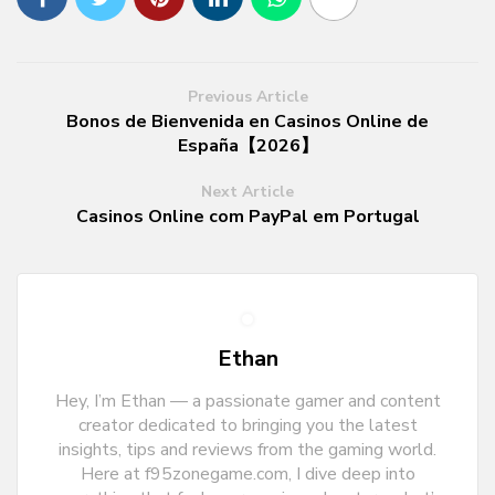
Previous Article
Bonos de Bienvenida en Casinos Online de
España【2026】
Next Article
Casinos Online com PayPal em Portugal
Ethan
Hey, I’m Ethan — a passionate gamer and content
creator dedicated to bringing you the latest
insights, tips and reviews from the gaming world.
Here at f95zonegame.com, I dive deep into