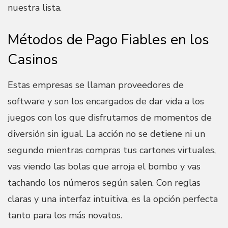
nuestra lista.
Métodos de Pago Fiables en los
Casinos
Estas empresas se llaman proveedores de
software y son los encargados de dar vida a los
juegos con los que disfrutamos de momentos de
diversión sin igual. La acción no se detiene ni un
segundo mientras compras tus cartones virtuales,
vas viendo las bolas que arroja el bombo y vas
tachando los números según salen. Con reglas
claras y una interfaz intuitiva, es la opción perfecta
tanto para los más novatos.