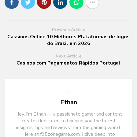
Previous Article
Cassinos Online 10 Melhores Plataformas de Jogos
do Brasil em 2026
Next Article
Casinos com Pagamentos Rápidos Portugal
Ethan
Hey, I’m Ethan — a passionate gamer and content
creator dedicated to bringing you the latest
insights, tips and reviews from the gaming world.
Here at f95zonegame.com, I dive deep into