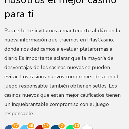
para ti
Para ello, te invitamos a mantenerte al día con la
nueva información que traemos en PlayCasino,
donde nos dedicamos a evaluar plataformas a
diario Es importante aclarar que la mayoría de
desventajas de los casinos nuevos se pueden
evitar. Los casinos nuevos comprometidos con el
juego responsable también obtienen sellos. Los
casinos nuevos que están mejor calificados tienen
un inquebrantable compromiso con el juego
responsable.
77
48
17
2
10