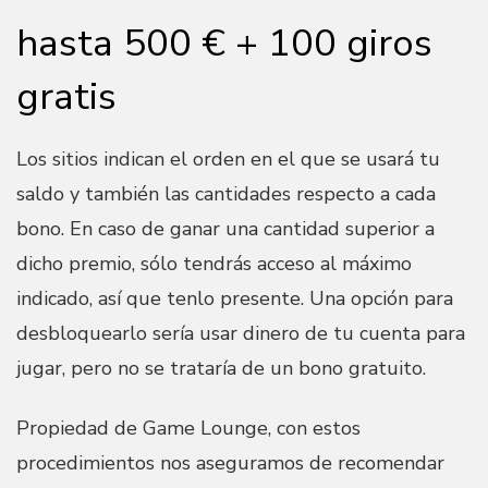
hasta 500 € + 100 giros
gratis
Los sitios indican el orden en el que se usará tu
saldo y también las cantidades respecto a cada
bono. En caso de ganar una cantidad superior a
dicho premio, sólo tendrás acceso al máximo
indicado, así que tenlo presente. Una opción para
desbloquearlo sería usar dinero de tu cuenta para
jugar, pero no se trataría de un bono gratuito.
Propiedad de Game Lounge, con estos
procedimientos nos aseguramos de recomendar