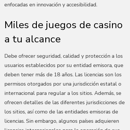
enfocadas en innovación y accesibilidad.
Miles de juegos de casino
a tu alcance
Debe ofrecer seguridad, calidad y protección a los
usuarios establecidos por su entidad emisora, que
deben tener más de 18 años. Las licencias son los
permisos otorgados por una jurisdicción estatal o
internacional para regular a los sitios. Además, se
ofrecen detalles de las diferentes jurisdicciones de
los sitios, así como de las entidades emisoras de
licencias. Sin embargo, algunos países adquieren