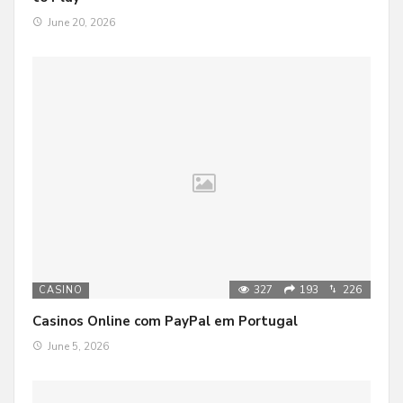
June 20, 2026
327
193
226
CASINO
Casinos Online com PayPal em Portugal
June 5, 2026