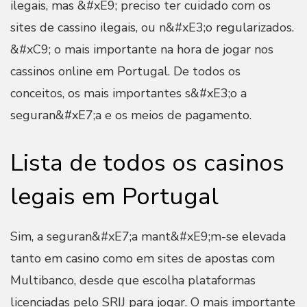
ilegais, mas &#xE9; preciso ter cuidado com os
sites de cassino ilegais, ou n&#xE3;o regularizados.
&#xC9; o mais importante na hora de jogar nos
cassinos online em Portugal. De todos os
conceitos, os mais importantes s&#xE3;o a
seguran&#xE7;a e os meios de pagamento.
Lista de todos os casinos
legais em Portugal
Sim, a seguran&#xE7;a mant&#xE9;m-se elevada
tanto em casino como em sites de apostas com
Multibanco, desde que escolha plataformas
licenciadas pelo SRIJ para jogar. O mais importante