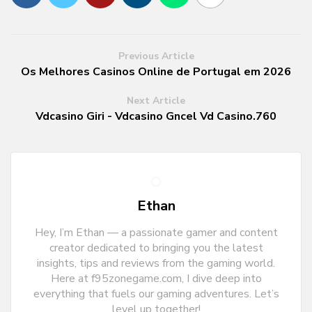
Previous Article
Os Melhores Casinos Online de Portugal em 2026
Next Article
Vdcasino Giri - Vdcasino Gncel Vd Casino.760
Ethan
Hey, I’m Ethan — a passionate gamer and content
creator dedicated to bringing you the latest
insights, tips and reviews from the gaming world.
Here at f95zonegame.com, I dive deep into
everything that fuels our gaming adventures. Let’s
level up together!