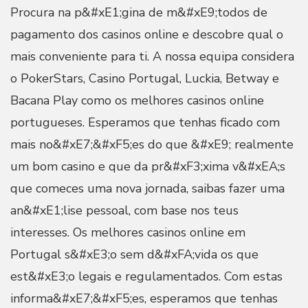
Procura na p&#xE1;gina de m&#xE9;todos de
pagamento dos casinos online e descobre qual o
mais conveniente para ti. A nossa equipa considera
o PokerStars, Casino Portugal, Luckia, Betway e
Bacana Play como os melhores casinos online
portugueses. Esperamos que tenhas ficado com
mais no&#xE7;&#xF5;es do que &#xE9; realmente
um bom casino e que da pr&#xF3;xima v&#xEA;s
que comeces uma nova jornada, saibas fazer uma
an&#xE1;lise pessoal, com base nos teus
interesses. Os melhores casinos online em
Portugal s&#xE3;o sem d&#xFA;vida os que
est&#xE3;o legais e regulamentados. Com estas
informa&#xE7;&#xF5;es, esperamos que tenhas