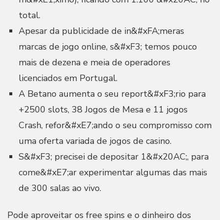
total.
Apesar da publicidade de in&#xFA;meras
marcas de jogo online, s&#xF3; temos pouco
mais de dezena e meia de operadores
licenciados em Portugal.
A Betano aumenta o seu report&#xF3;rio para
+2500 slots, 38 Jogos de Mesa e 11 jogos
Crash, refor&#xE7;ando o seu compromisso com
uma oferta variada de jogos de casino.
S&#xF3; precisei de depositar 1&#x20AC;, para
come&#xE7;ar experimentar algumas das mais
de 300 salas ao vivo.
Pode aproveitar os free spins e o dinheiro dos