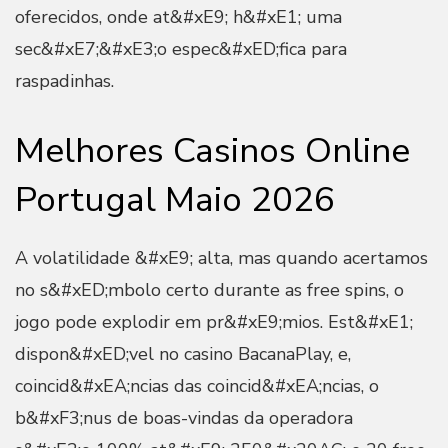
oferecidos, onde at&#xE9; h&#xE1; uma
sec&#xE7;&#xE3;o espec&#xED;fica para
raspadinhas.
Melhores Casinos Online
Portugal Maio 2026
A volatilidade &#xE9; alta, mas quando acertamos
no s&#xED;mbolo certo durante as free spins, o
jogo pode explodir em pr&#xE9;mios. Est&#xE1;
dispon&#xED;vel no casino BacanaPlay, e,
coincid&#xEA;ncias das coincid&#xEA;ncias, o
b&#xF3;nus de boas-vindas da operadora