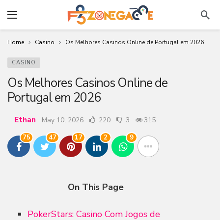
Home
Casino
Os Melhores Casinos Online de Portugal em 2026
CASINO
Os Melhores Casinos Online de
Portugal em 2026
Ethan
May 10, 2026
220
3
315
75
47
17
2
9
On This Page
PokerStars: Casino Com Jogos de