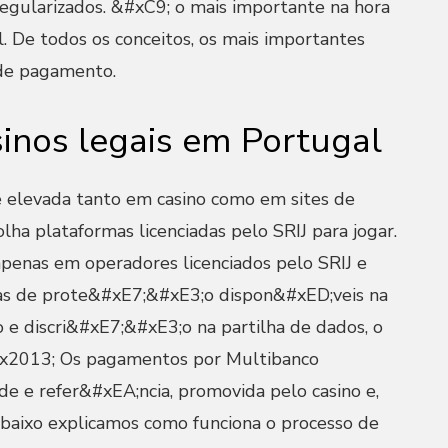
 regularizados. &#xC9; o mais importante na hora
l. De todos os conceitos, os mais importantes
de pagamento.
sinos legais em Portugal
elevada tanto em casino como em sites de
ha plataformas licenciadas pelo SRIJ para jogar.
apenas em operadores licenciados pelo SRIJ e
tas de prote&#xE7;&#xE3;o dispon&#xED;veis na
lo e discri&#xE7;&#xE3;o na partilha de dados, o
#x2013; Os pagamentos por Multibanco
e e refer&#xEA;ncia, promovida pelo casino e,
Abaixo explicamos como funciona o processo de