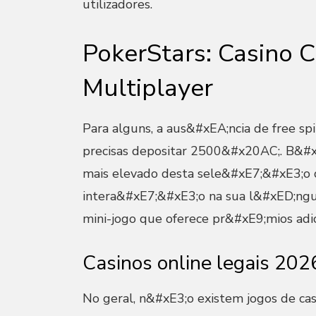
utilizadores.
PokerStars: Casino 
Multiplayer
Para alguns, a aus&#xEA;ncia de free sp
precisas depositar 2500&#x20AC;. B&#
mais elevado desta sele&#xE7;&#xE3;o d
intera&#xE7;&#xE3;o na sua l&#xED;ngu
mini-jogo que oferece pr&#xE9;mios adic
Casinos online legais 202
No geral, n&#xE3;o existem jogos de cas