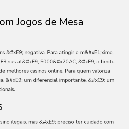
Com Jogos de Mesa
ins &#xE9; negativa. Para atingir o m&#xE1;ximo,
xF3;nus at&#xE9; 5000&#x20AC; &#xE9; o limite
e melhores casinos online. Para quem valoriza
a, &#xE9; um diferencial importante. &#xC9; um
ionais.
6
sino ilegais, mas &#xE9; preciso ter cuidado com