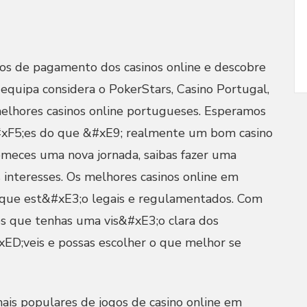
s de pagamento dos casinos online e descobre
 equipa considera o PokerStars, Casino Portugal,
elhores casinos online portugueses. Esperamos
#xF5;es do que &#xE9; realmente um bom casino
meces uma nova jornada, saibas fazer uma
 interesses. Os melhores casinos online em
que est&#xE3;o legais e regulamentados. Com
s que tenhas uma vis&#xE3;o clara dos
D;veis e possas escolher o que melhor se
is populares de jogos de casino online em