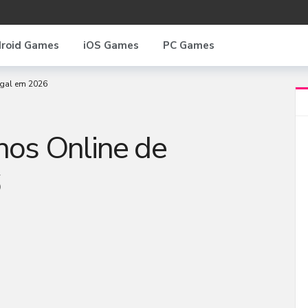
roid Games
iOS Games
PC Games
ugal em 2026
nos Online de