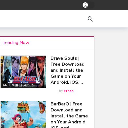
Trending Now
Brave Souls |
Free Download
and Install the
Game on Your
Android, iOS,…
ANDROID GAMES
by
Ethan
BarBarQ | Free
Download and
Install the Game
on Your Android,