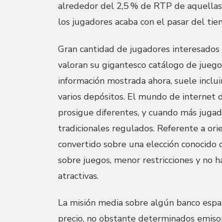
alrededor del 2,5 % de RTP de aquellas 
los jugadores acaba con el pasar del ti
Gran cantidad de jugadores interesados 
valoran su gigantesco catálogo de juego
información mostrada ahora, suele inclui
varios depósitos. El mundo de internet 
prosigue diferentes, y cuando más jugado
tradicionales regulados. Referente a orie
convertido sobre una elección conocido
sobre juegos, menor restricciones y no
atractivas.
La misión media sobre algún banco españo
precio, no obstante determinados emisore