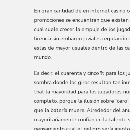
En gran cantidad de en internet casino ca
promociones se encuentran que existen
cual suele crecer la empuje de los jugado
licencia sin embargo joviales regulación
estas de mayor usuales dentro de las ca
mundo.
Es decir, el cuarenta y cinco % para los
sombra donde los giros resultan tan inút
that la mayoridad para los jugadores nu
completo, porque la ilusión sobre “cero
que la batería muere. Alrededor del an
mayoritariamente confían en la talento s
pensamiento cual el peligro serí­a inept