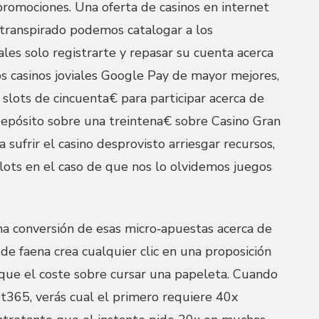
promociones. Una oferta de casinos en internet
 transpirado podemos catalogar a los
les solo registrarte y repasar su cuenta acerca
os casinos joviales Google Pay de mayor mejores,
 slots de cincuenta€ para participar acerca de
depósito sobre una treintena€ sobre Casino Gran
a sufrir el casino desprovisto arriesgar recursos,
slots en el caso de que nos lo olvidemos juegos
na conversión de esas micro‑apuestas acerca de
de faena crea cualquier clic en una proposición
que el coste sobre cursar una papeleta. Cuando
365, verás cual el primero requiere 40x