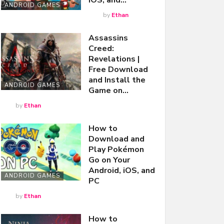
iOS, and…
ANDROID GAMES
by
Ethan
Assassins
Creed:
Revelations |
Free Download
and Install the
ANDROID GAMES
Game on…
by
Ethan
How to
Download and
Play Pokémon
Go on Your
Android, iOS, and
ANDROID GAMES
PC
by
Ethan
How to