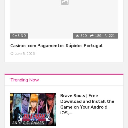
320
189
221
CASINO
Casinos com Pagamentos Rápidos Portugal
June 5, 2026
Trending Now
Brave Souls | Free
Download and Install the
Game on Your Android,
iOS,…
ANDROID GAMES