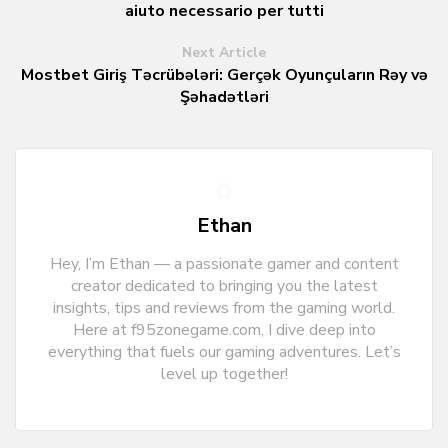
aiuto necessario per tutti
Next Article
Mostbet Giriş Təcrübələri: Gerçək Oyunçuların Rəy və
Şəhadətləri
Ethan
Hey, I’m Ethan — a passionate gamer and content
creator dedicated to bringing you the latest
insights, tips and reviews from the gaming world.
Here at f95zonegame.com, I dive deep into
everything that fuels our gaming adventures. Let’s
level up together!