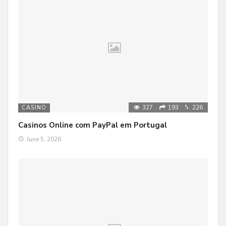
327
193
226
CASINO
Casinos Online com PayPal em Portugal
June 5, 2026