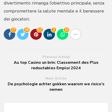
divertimento rimanga l’obiettivo principale, senza
compromettere la salute mentale e il benessere
dei giocatori.
77
48
17
2
10
Previous Article
Au top Casino un brin: Classement des Plus
redoutables Emploi 2024
Next Article
De psychologie achter gokken waarom we risico's
nemen