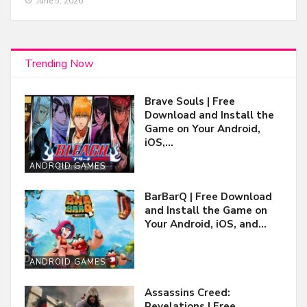
June 5, 2026
Trending Now
Brave Souls | Free
Download and Install the
Game on Your Android,
iOS,…
ANDROID GAMES
BarBarQ | Free Download
and Install the Game on
Your Android, iOS, and…
ANDROID GAMES
Assassins Creed:
Revelations | Free