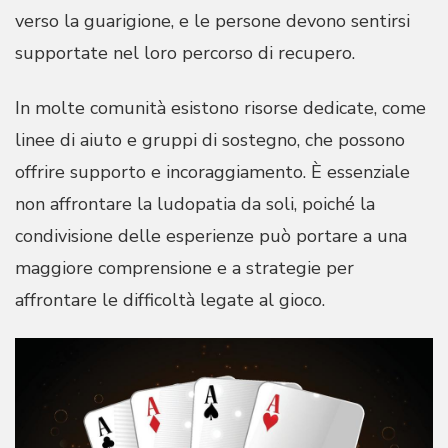
verso la guarigione, e le persone devono sentirsi
supportate nel loro percorso di recupero.
In molte comunità esistono risorse dedicate, come
linee di aiuto e gruppi di sostegno, che possono
offrire supporto e incoraggiamento. È essenziale
non affrontare la ludopatia da soli, poiché la
condivisione delle esperienze può portare a una
maggiore comprensione e a strategie per
affrontare le difficoltà legate al gioco.