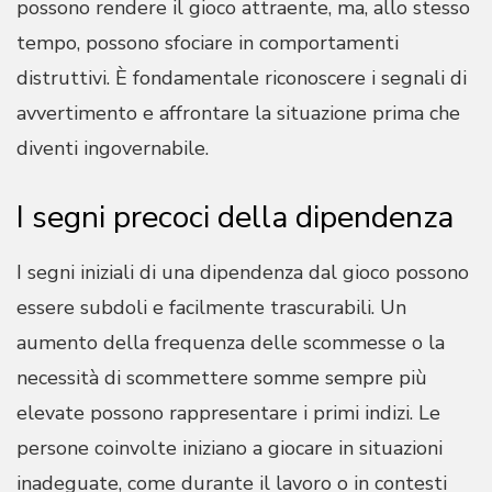
possono rendere il gioco attraente, ma, allo stesso
tempo, possono sfociare in comportamenti
distruttivi. È fondamentale riconoscere i segnali di
avvertimento e affrontare la situazione prima che
diventi ingovernabile.
I segni precoci della dipendenza
I segni iniziali di una dipendenza dal gioco possono
essere subdoli e facilmente trascurabili. Un
aumento della frequenza delle scommesse o la
necessità di scommettere somme sempre più
elevate possono rappresentare i primi indizi. Le
persone coinvolte iniziano a giocare in situazioni
inadeguate, come durante il lavoro o in contesti