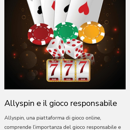
Allyspin e il gioco responsabile
Allyspin, una piattaforma di gioco online,
comprende l’importanza del gioco responsabile e