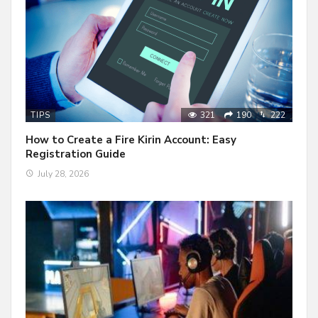
321
190
222
TIPS
How to Create a Fire Kirin Account: Easy
Registration Guide
July 28, 2026