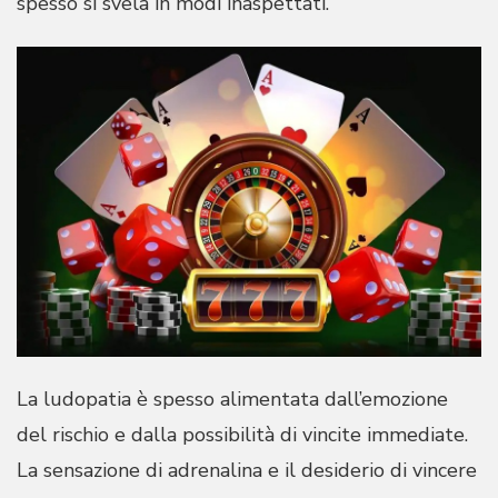
spesso si svela in modi inaspettati.
La ludopatia è spesso alimentata dall’emozione
del rischio e dalla possibilità di vincite immediate.
La sensazione di adrenalina e il desiderio di vincere