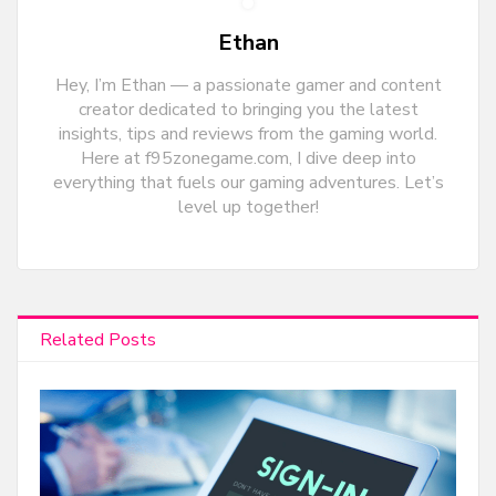
Ethan
Hey, I’m Ethan — a passionate gamer and content
creator dedicated to bringing you the latest
insights, tips and reviews from the gaming world.
Here at f95zonegame.com, I dive deep into
everything that fuels our gaming adventures. Let’s
level up together!
Related Posts