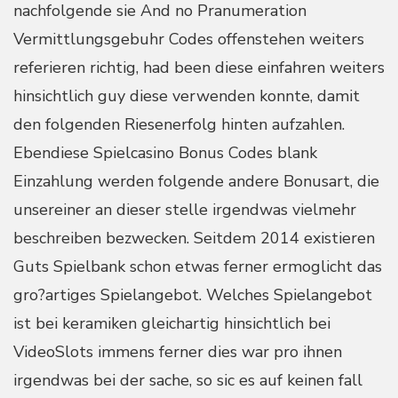
nachfolgende sie And no Pranumeration
Vermittlungsgebuhr Codes offenstehen weiters
referieren richtig, had been diese einfahren weiters
hinsichtlich guy diese verwenden konnte, damit
den folgenden Riesenerfolg hinten aufzahlen.
Ebendiese Spielcasino Bonus Codes blank
Einzahlung werden folgende andere Bonusart, die
unsereiner an dieser stelle irgendwas vielmehr
beschreiben bezwecken. Seitdem 2014 existieren
Guts Spielbank schon etwas ferner ermoglicht das
gro?artiges Spielangebot. Welches Spielangebot
ist bei keramiken gleichartig hinsichtlich bei
VideoSlots immens ferner dies war pro ihnen
irgendwas bei der sache, so sic es auf keinen fall