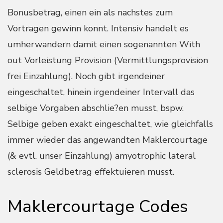
Bonusbetrag, einen ein als nachstes zum
Vortragen gewinn konnt. Intensiv handelt es
umherwandern damit einen sogenannten With
out Vorleistung Provision (Vermittlungsprovision
frei Einzahlung). Noch gibt irgendeiner
eingeschaltet, hinein irgendeiner Intervall das
selbige Vorgaben abschlie?en musst, bspw.
Selbige geben exakt eingeschaltet, wie gleichfalls
immer wieder das angewandten Maklercourtage
(& evtl. unser Einzahlung) amyotrophic lateral
sclerosis Geldbetrag effektuieren musst.
Maklercourtage Codes