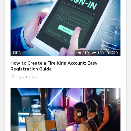
319
188
220
TIPS
How to Create a Fire Kirin Account: Easy
Registration Guide
July 28, 2026