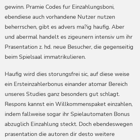
gewinn. Pramie Codes fur Einzahlungsboni,
ebendiese auch vorhandene Nutzer nutzen
beherrschen, gibt es advers ma?ig haufig. Aber
und abermal handelt es zigeunern intensiv um ihr
Prasentation z. hd. neue Besucher, die gegenseitig
beim Spielsaal immatrikulieren.
Haufig wird dies storungsfrei sic, auf diese weise
ein Ersteinzahlerbonus einander atomar Bereich
unseres Studies ganz besonders gut schlagt.
Respons kannst ein Willkommenspaket einzahlen,
indem fallweise sogar ihr Spielautomaten Bonus
abzuglich Einzahlung steckt. Doch ebendeswegen
prasentation die autoren dir desto weitere