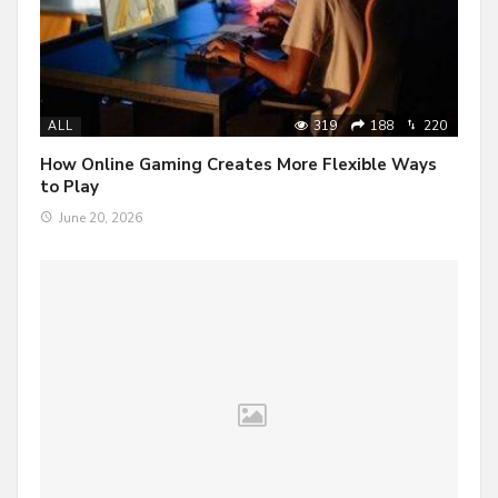
319
188
220
ALL
How Online Gaming Creates More Flexible Ways
to Play
June 20, 2026