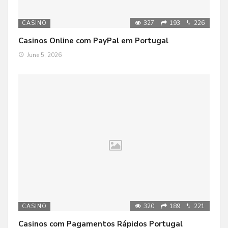
327
193
226
CASINO
Casinos Online com PayPal em Portugal
June 5, 2026
320
189
221
CASINO
Casinos com Pagamentos Rápidos Portugal