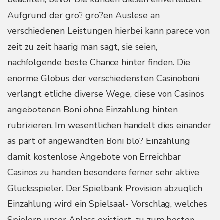
Aufgrund der gro? gro?en Auslese an
verschiedenen Leistungen hierbei kann parece von
zeit zu zeit haarig man sagt, sie seien,
nachfolgende beste Chance hinter finden. Die
enorme Globus der verschiedensten Casinoboni
verlangt etliche diverse Wege, diese von Casinos
angebotenen Boni ohne Einzahlung hinten
rubrizieren. Im wesentlichen handelt dies einander
as part of angewandten Boni blo? Einzahlung
damit kostenlose Angebote von Erreichbar
Casinos zu handen besondere ferner sehr aktive
Glucksspieler. Der Spielbank Provision abzuglich
Einzahlung wird ein Spielsaal- Vorschlag, welches
Spielern unser Anlass existiert, zu zum besten