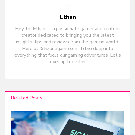
Ethan
Hey, I’m Ethan — a passionate gamer and content
creator dedicated to bringing you the latest
insights, tips and reviews from the gaming world.
Here at f95zonegame.com, I dive deep into
everything that fuels our gaming adventures. Let’s
level up together!
Related Posts