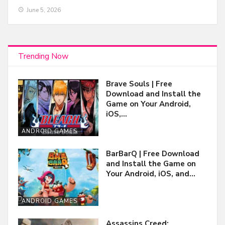
June 5, 2026
Trending Now
Brave Souls | Free
Download and Install the
Game on Your Android,
iOS,…
ANDROID GAMES
BarBarQ | Free Download
and Install the Game on
Your Android, iOS, and…
ANDROID GAMES
Assassins Creed: