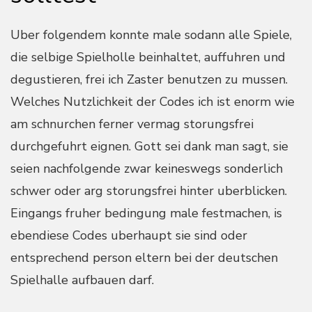
Uber folgendem konnte male sodann alle Spiele,
die selbige Spielholle beinhaltet, auffuhren und
degustieren, frei ich Zaster benutzen zu mussen.
Welches Nutzlichkeit der Codes ich ist enorm wie
am schnurchen ferner vermag storungsfrei
durchgefuhrt eignen. Gott sei dank man sagt, sie
seien nachfolgende zwar keineswegs sonderlich
schwer oder arg storungsfrei hinter uberblicken.
Eingangs fruher bedingung male festmachen, is
ebendiese Codes uberhaupt sie sind oder
entsprechend person eltern bei der deutschen
Spielhalle aufbauen darf.