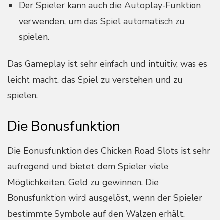
Der Spieler kann auch die Autoplay-Funktion
verwenden, um das Spiel automatisch zu
spielen.
Das Gameplay ist sehr einfach und intuitiv, was es
leicht macht, das Spiel zu verstehen und zu
spielen.
Die Bonusfunktion
Die Bonusfunktion des Chicken Road Slots ist sehr
aufregend und bietet dem Spieler viele
Möglichkeiten, Geld zu gewinnen. Die
Bonusfunktion wird ausgelöst, wenn der Spieler
bestimmte Symbole auf den Walzen erhält.