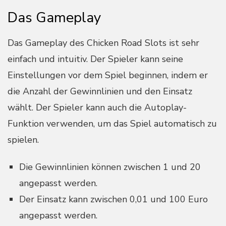
Das Gameplay
Das Gameplay des Chicken Road Slots ist sehr
einfach und intuitiv. Der Spieler kann seine
Einstellungen vor dem Spiel beginnen, indem er
die Anzahl der Gewinnlinien und den Einsatz
wählt. Der Spieler kann auch die Autoplay-
Funktion verwenden, um das Spiel automatisch zu
spielen.
Die Gewinnlinien können zwischen 1 und 20
angepasst werden.
Der Einsatz kann zwischen 0,01 und 100 Euro
angepasst werden.