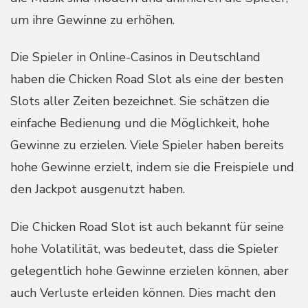
um ihre Gewinne zu erhöhen.
Die Spieler in Online-Casinos in Deutschland
haben die Chicken Road Slot als eine der besten
Slots aller Zeiten bezeichnet. Sie schätzen die
einfache Bedienung und die Möglichkeit, hohe
Gewinne zu erzielen. Viele Spieler haben bereits
hohe Gewinne erzielt, indem sie die Freispiele und
den Jackpot ausgenutzt haben.
Die Chicken Road Slot ist auch bekannt für seine
hohe Volatilität, was bedeutet, dass die Spieler
gelegentlich hohe Gewinne erzielen können, aber
auch Verluste erleiden können. Dies macht den