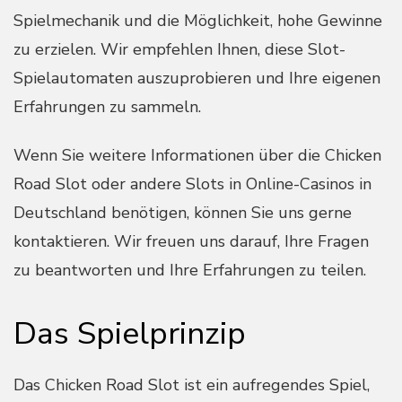
Spielmechanik und die Möglichkeit, hohe Gewinne
zu erzielen. Wir empfehlen Ihnen, diese Slot-
Spielautomaten auszuprobieren und Ihre eigenen
Erfahrungen zu sammeln.
Wenn Sie weitere Informationen über die Chicken
Road Slot oder andere Slots in Online-Casinos in
Deutschland benötigen, können Sie uns gerne
kontaktieren. Wir freuen uns darauf, Ihre Fragen
zu beantworten und Ihre Erfahrungen zu teilen.
Das Spielprinzip
Das Chicken Road Slot ist ein aufregendes Spiel,