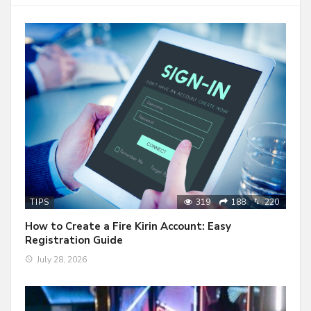
319
188
220
TIPS
How to Create a Fire Kirin Account: Easy
Registration Guide
July 28, 2026