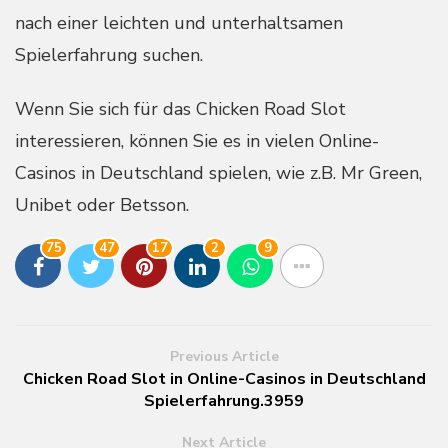
nach einer leichten und unterhaltsamen
Spielerfahrung suchen.
Wenn Sie sich für das Chicken Road Slot
interessieren, können Sie es in vielen Online-
Casinos in Deutschland spielen, wie z.B. Mr Green,
Unibet oder Betsson.
75
47
17
2
9
Previous Article
Chicken Road Slot in Online-Casinos in Deutschland
Spielerfahrung.3959
Next Article