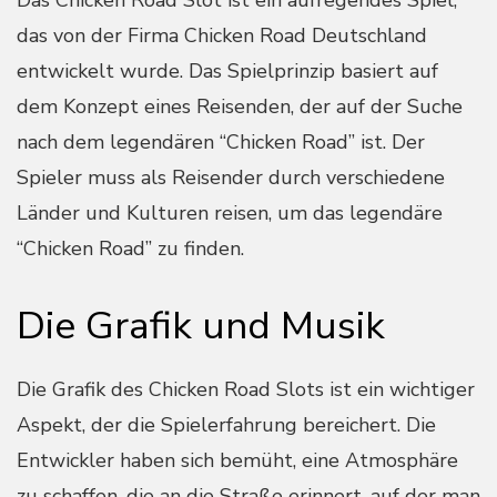
das von der Firma Chicken Road Deutschland
entwickelt wurde. Das Spielprinzip basiert auf
dem Konzept eines Reisenden, der auf der Suche
nach dem legendären “Chicken Road” ist. Der
Spieler muss als Reisender durch verschiedene
Länder und Kulturen reisen, um das legendäre
“Chicken Road” zu finden.
Die Grafik und Musik
Die Grafik des Chicken Road Slots ist ein wichtiger
Aspekt, der die Spielerfahrung bereichert. Die
Entwickler haben sich bemüht, eine Atmosphäre
zu schaffen, die an die Straße erinnert, auf der man