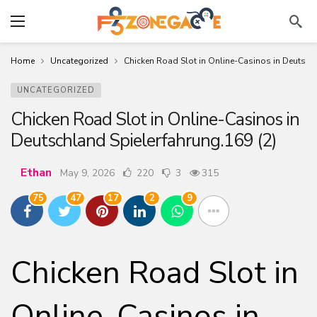
Home
Uncategorized
Chicken Road Slot in Online-Casinos in Deutschl
UNCATEGORIZED
Chicken Road Slot in Online-Casinos in
Deutschland Spielerfahrung.169 (2)
Ethan
May 9, 2026
220
3
315
75
47
17
2
9
Chicken Road Slot in
Online-Casinos in