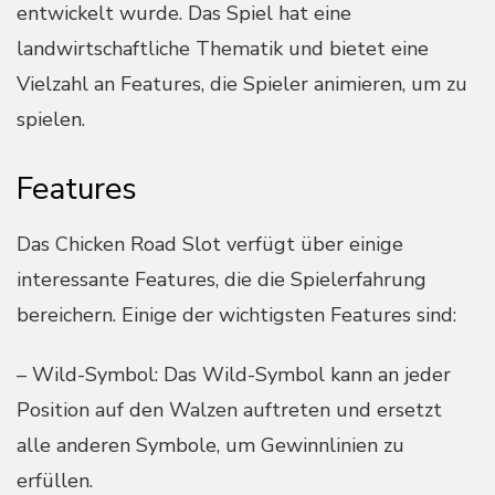
entwickelt wurde. Das Spiel hat eine
landwirtschaftliche Thematik und bietet eine
Vielzahl an Features, die Spieler animieren, um zu
spielen.
Features
Das Chicken Road Slot verfügt über einige
interessante Features, die die Spielerfahrung
bereichern. Einige der wichtigsten Features sind:
– Wild-Symbol: Das Wild-Symbol kann an jeder
Position auf den Walzen auftreten und ersetzt
alle anderen Symbole, um Gewinnlinien zu
erfüllen.