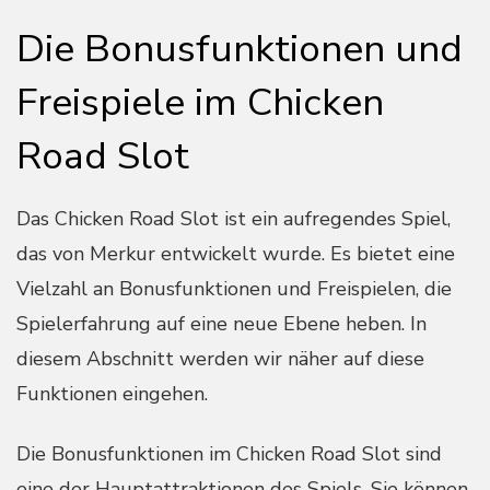
Die Bonusfunktionen und
Freispiele im Chicken
Road Slot
Das Chicken Road Slot ist ein aufregendes Spiel,
das von Merkur entwickelt wurde. Es bietet eine
Vielzahl an Bonusfunktionen und Freispielen, die
Spielerfahrung auf eine neue Ebene heben. In
diesem Abschnitt werden wir näher auf diese
Funktionen eingehen.
Die Bonusfunktionen im Chicken Road Slot sind
eine der Hauptattraktionen des Spiels. Sie können