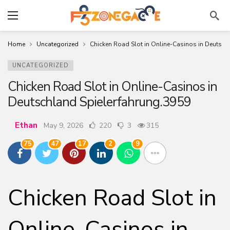
Home
Uncategorized
Chicken Road Slot in Online-Casinos in Deutsch
UNCATEGORIZED
Chicken Road Slot in Online-Casinos in
Deutschland Spielerfahrung.3959
Ethan
May 9, 2026
220
3
315
75
47
17
2
9
Chicken Road Slot in
Online-Casinos in