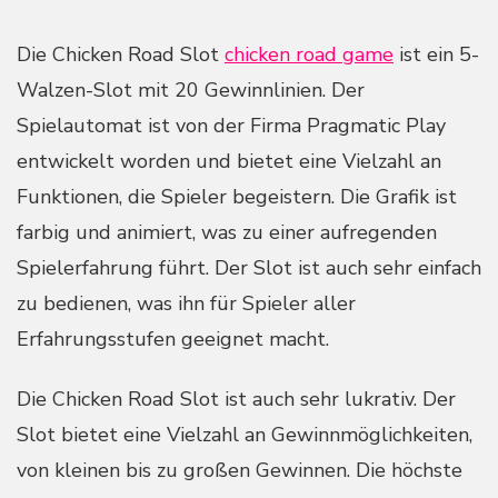
Die Chicken Road Slot
chicken road game
ist ein 5-
Walzen-Slot mit 20 Gewinnlinien. Der
Spielautomat ist von der Firma Pragmatic Play
entwickelt worden und bietet eine Vielzahl an
Funktionen, die Spieler begeistern. Die Grafik ist
farbig und animiert, was zu einer aufregenden
Spielerfahrung führt. Der Slot ist auch sehr einfach
zu bedienen, was ihn für Spieler aller
Erfahrungsstufen geeignet macht.
Die Chicken Road Slot ist auch sehr lukrativ. Der
Slot bietet eine Vielzahl an Gewinnmöglichkeiten,
von kleinen bis zu großen Gewinnen. Die höchste