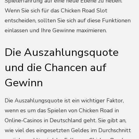
Spielerfahrung auf eine neue Ebene zu heben.
Wenn Sie sich für das Chicken Road Slot
entscheiden, sollten Sie sich auf diese Funktionen
einlassen und Ihre Gewinne maximieren.
Die Auszahlungsquote
und die Chancen auf
Gewinn
Die Auszahlungsquote ist ein wichtiger Faktor,
wenn es um das Spielen von Chicken Road in
Online-Casinos in Deutschland geht. Sie gibt an,
wie viel des eingesetzten Geldes im Durchschnitt