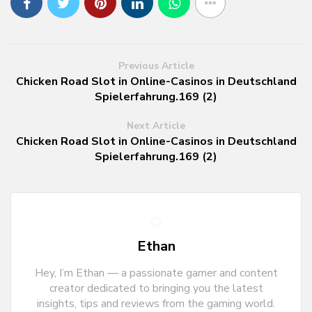
Previous Article
Chicken Road Slot in Online-Casinos in Deutschland
Spielerfahrung.169 (2)
Next Article
Chicken Road Slot in Online-Casinos in Deutschland
Spielerfahrung.169 (2)
Ethan
Hey, I’m Ethan — a passionate gamer and content
creator dedicated to bringing you the latest
insights, tips and reviews from the gaming world.