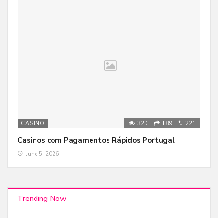
320
189
221
CASINO
Casinos com Pagamentos Rápidos Portugal
June 5, 2026
Trending Now