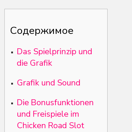
Содержимое
Das Spielprinzip und
die Grafik
Grafik und Sound
Die Bonusfunktionen
und Freispiele im
Chicken Road Slot