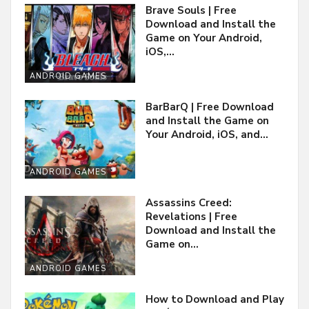
Brave Souls | Free
Download and Install the
Game on Your Android,
iOS,…
ANDROID GAMES
BarBarQ | Free Download
and Install the Game on
Your Android, iOS, and…
ANDROID GAMES
Assassins Creed:
Revelations | Free
Download and Install the
Game on…
ANDROID GAMES
How to Download and Play