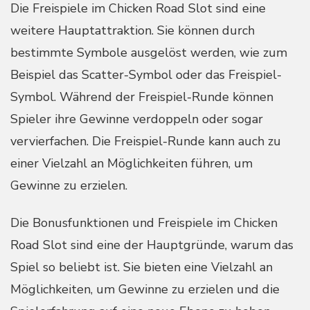
Die Freispiele im Chicken Road Slot sind eine
weitere Hauptattraktion. Sie können durch
bestimmte Symbole ausgelöst werden, wie zum
Beispiel das Scatter-Symbol oder das Freispiel-
Symbol. Während der Freispiel-Runde können
Spieler ihre Gewinne verdoppeln oder sogar
vervierfachen. Die Freispiel-Runde kann auch zu
einer Vielzahl an Möglichkeiten führen, um
Gewinne zu erzielen.
Die Bonusfunktionen und Freispiele im Chicken
Road Slot sind eine der Hauptgründe, warum das
Spiel so beliebt ist. Sie bieten eine Vielzahl an
Möglichkeiten, um Gewinne zu erzielen und die