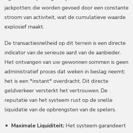
jackpotten; die worden gevoed door een constante
stroom van activiteit, wat de cumulatieve waarde
explosief maakt.
De transactiesnelheid op dit terrein is een directe
indicator van de serieuze aard van de aanbieder.
Het ontvangen van uw gewonnen sommen is geen
administratief proces dat weken in beslag neemt;
het is een *instant* overdracht. Dit directe
geldverkeer versterkt het vertrouwen. De
reputatie van het systeem rust op de snelle
liquidatie van de opbrengsten van de spelers.
Maximale Liquiditeit:
Het systeem garandeert