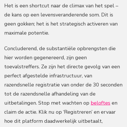
Het is een shortcut naar de climax van het spel –
de kans op een levensveranderende som. Dit is
geen gokken; het is het strategisch activeren van
maximale potentie.
Concluderend, de substantiële opbrengsten die
hier worden gegenereerd, zijn geen
toevalstreffers. Ze zijn het directe gevolg van een
perfect afgestelde infrastructuur, van
razendsnelle registratie van onder de 30 seconden
tot de razendsnelle afhandeling van de
uitbetalingen. Stop met wachten op
beloftes
en
claim de actie. Klik nu op ‘Registreren’ en ervaar
hoe dit platform daadwerkelijk uitbetaalt,