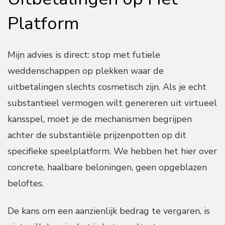
Platform
Mijn advies is direct: stop met futiele
weddenschappen op plekken waar de
uitbetalingen slechts cosmetisch zijn. Als je echt
substantieel vermogen wilt genereren uit virtueel
kansspel, moet je de mechanismen begrijpen
achter de substantiële prijzenpotten op dit
specifieke speelplatform. We hebben het hier over
concrete, haalbare beloningen, geen opgeblazen
beloftes.
De kans om een aanzienlijk bedrag te vergaren, is