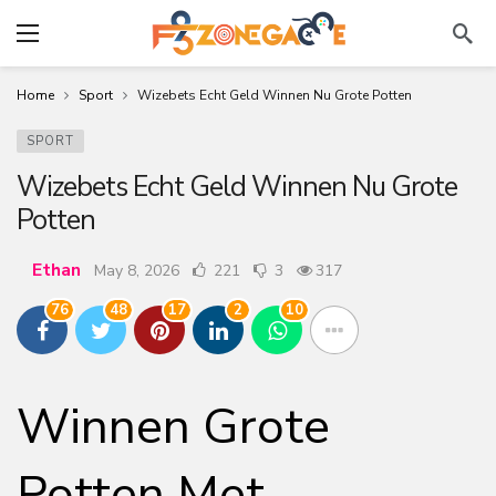
Home
Sport
Wizebets Echt Geld Winnen Nu Grote Potten
SPORT
Wizebets Echt Geld Winnen Nu Grote
Potten
Ethan
May 8, 2026
221
3
317
76
48
17
2
10
Winnen Grote
Potten Met