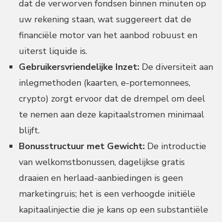
dat de verworven fondsen binnen minuten op
uw rekening staan, wat suggereert dat de
financiële motor van het aanbod robuust en
uiterst liquide is.
Gebruikersvriendelijke Inzet:
De diversiteit aan
inlegmethoden (kaarten, e-portemonnees,
crypto) zorgt ervoor dat de drempel om deel
te nemen aan deze kapitaalstromen minimaal
blijft.
Bonusstructuur met Gewicht:
De introductie
van welkomstbonussen, dagelijkse gratis
draaien en herlaad-aanbiedingen is geen
marketingruis; het is een verhoogde initiële
kapitaalinjectie die je kans op een substantiële