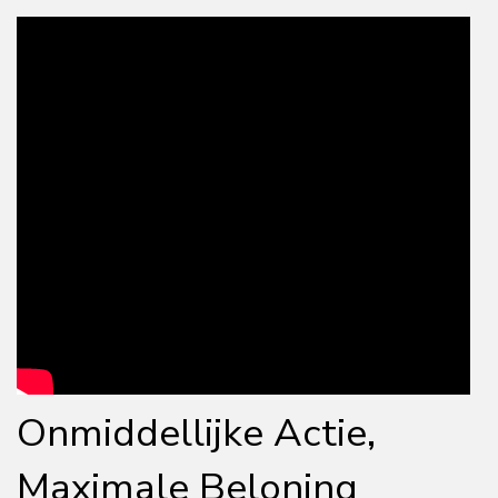
Onmiddellijke Actie,
Maximale Beloning