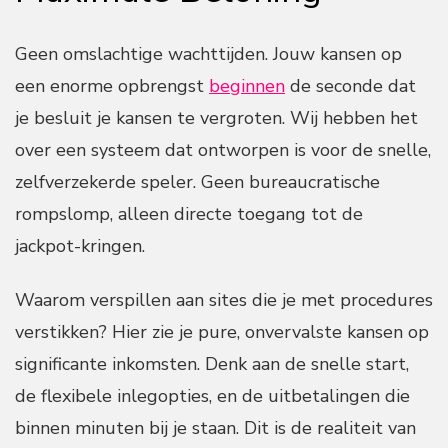
Geen omslachtige wachttijden. Jouw kansen op
een enorme opbrengst
beginnen
de seconde dat
je besluit je kansen te vergroten. Wij hebben het
over een systeem dat ontworpen is voor de snelle,
zelfverzekerde speler. Geen bureaucratische
rompslomp, alleen directe toegang tot de
jackpot-kringen.
Waarom verspillen aan sites die je met procedures
verstikken? Hier zie je pure, onvervalste kansen op
significante inkomsten. Denk aan de snelle start,
de flexibele inlegopties, en de uitbetalingen die
binnen minuten bij je staan. Dit is de realiteit van