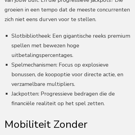
van jouw buit. En die progressieve jackpots? Die
groeien in een tempo dat de meeste concurrenten
zich niet eens durven voor te stellen.
Slotbibliotheek: Een gigantische reeks premium
spellen met bewezen hoge
uitbetalingspercentages.
Spelmechanismen: Focus op explosieve
bonussen, de koopoptie voor directe actie, en
verzamelbare multipliers.
Jackpotten: Progressieve bedragen die de
financiële realiteit op het spel zetten.
Mobiliteit Zonder