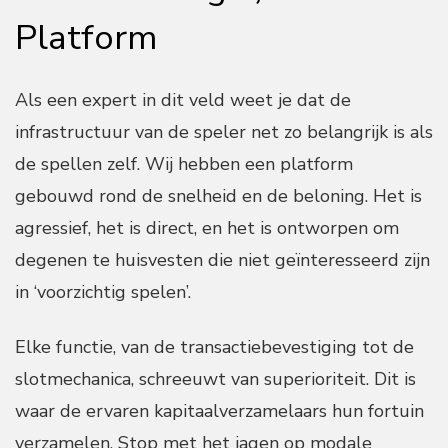
Platform
Als een expert in dit veld weet je dat de
infrastructuur van de speler net zo belangrijk is als
de spellen zelf. Wij hebben een platform
gebouwd rond de snelheid en de beloning. Het is
agressief, het is direct, en het is ontworpen om
degenen te huisvesten die niet geïnteresseerd zijn
in ‘voorzichtig spelen’.
Elke functie, van de transactiebevestiging tot de
slotmechanica, schreeuwt van superioriteit. Dit is
waar de ervaren kapitaalverzamelaars hun fortuin
verzamelen. Stop met het jagen op modale