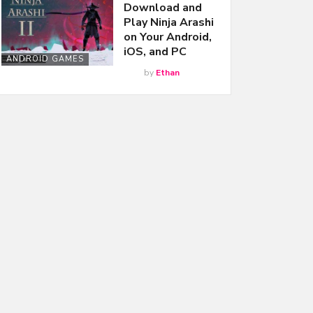
Download and
Play Ninja Arashi
on Your Android,
iOS, and PC
ANDROID GAMES
by
Ethan