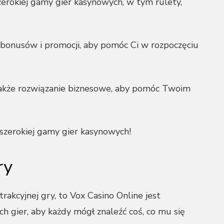
erokiej gamy gier kasynowych, w tym rulety,
 bonusów i promocji, aby pomóc Ci w rozpoczęciu
także rozwiązanie biznesowe, aby pomóc Twoim
 z szerokiej gamy gier kasynowych!
ry
trakcyjnej gry, to Vox Casino Online jest
 gier, aby każdy mógł znaleźć coś, co mu się