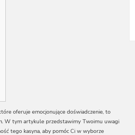
 które oferuje emocjonujące doświadczenie, to
m. W tym artykule przedstawimy Twoimu uwagi
ność tego kasyna, aby pomóc Ci w wyborze