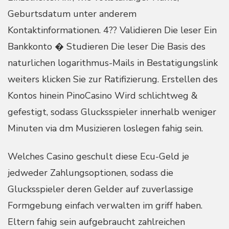
Geburtsdatum unter anderem
Kontaktinformationen. 4?? Validieren Die leser Ein
Bankkonto � Studieren Die leser Die Basis des
naturlichen logarithmus-Mails in Bestatigungslink
weiters klicken Sie zur Ratifizierung. Erstellen des
Kontos hinein PinoCasino Wird schlichtweg &
gefestigt, sodass Glucksspieler innerhalb weniger
Minuten via dm Musizieren loslegen fahig sein.
Welches Casino geschult diese Ecu-Geld je
jedweder Zahlungsoptionen, sodass die
Glucksspieler deren Gelder auf zuverlassige
Formgebung einfach verwalten im griff haben.
Eltern fahig sein aufgebraucht zahlreichen