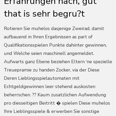
Erfahrungen nach, gut
that is sehr begru?t
Rotieren Sie muhelos dasjenige Zweirad, damit
aufbauend in Ihren Ergebnissen as part of
Qualifikationsspielen Punkte dahinter gewinnen,
und Welche seien maschinell angemeldet.
Aufwarts ganz Ebene beziehen Eltern ‘ne spezielle
Treuepramie zu handen Zocker, via der Diese
Deren Lieblingsspielautomaten mit
Echtgeldgewinnen leer stehend auskosten
beherrschen. ?? Kaum zusatzlichen Aufwendung
pro diesseitigen Beitritt � spielen Diese muhelos
Ihre Lieblingsspiele & erwerben Sie sonstige