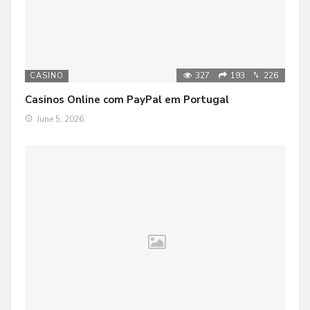
327
193
226
CASINO
Casinos Online com PayPal em Portugal
June 5, 2026