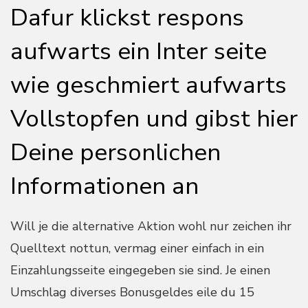
Dafur klickst respons
aufwarts ein Inter seite
wie geschmiert aufwarts
Vollstopfen und gibst hier
Deine personlichen
Informationen an
Will je die alternative Aktion wohl nur zeichen ihr
Quelltext nottun, vermag einer einfach in ein
Einzahlungsseite eingegeben sie sind. Je einen
Umschlag diverses Bonusgeldes eile du 15