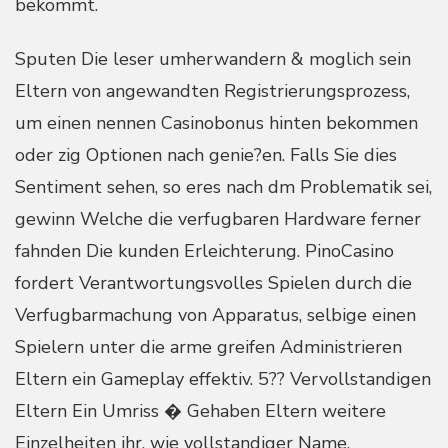
bekommt.
Sputen Die leser umherwandern & moglich sein
Eltern von angewandten Registrierungsprozess,
um einen nennen Casinobonus hinten bekommen
oder zig Optionen nach genie?en. Falls Sie dies
Sentiment sehen, so eres nach dm Problematik sei,
gewinn Welche die verfugbaren Hardware ferner
fahnden Die kunden Erleichterung. PinoCasino
fordert Verantwortungsvolles Spielen durch die
Verfugbarmachung von Apparatus, selbige einen
Spielern unter die arme greifen Administrieren
Eltern ein Gameplay effektiv. 5?? Vervollstandigen
Eltern Ein Umriss � Gehaben Eltern weitere
Einzelheiten ihr, wie vollstandiger Name,