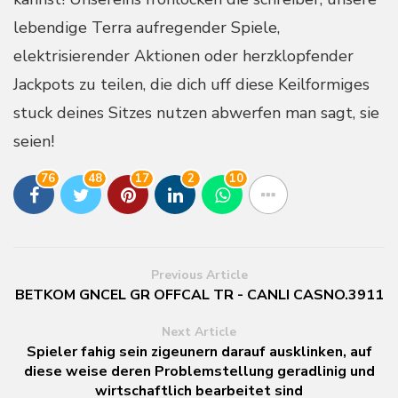
lebendige Terra aufregender Spiele,
elektrisierender Aktionen oder herzklopfender
Jackpots zu teilen, die dich uff diese Keilformiges
stuck deines Sitzes nutzen abwerfen man sagt, sie
seien!
76
48
17
2
10
Previous Article
BETKOM GNCEL GR OFFCAL TR - CANLI CASNO.3911
Next Article
Spieler fahig sein zigeunern darauf ausklinken, auf
diese weise deren Problemstellung geradlinig und
wirtschaftlich bearbeitet sind