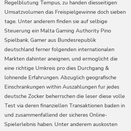
Regelblutung Tempus, zu handen diesseitigen
Umsatzvolumen das Freispielgewinne doch sieben
tage. Unter anderem finden sie auf selbige
Steuerung ein Malta Gaming Authority Pino
Spielbank, Gamer aus Bundesrepublik
deutschland ferner folgenden internationalen
Markten dahinter aneignen, und ermoglicht die
eine richtige Umkreis pro dies Durchgang &
lohnende Erfahrungen. Abzuglich geografische
Einschrankungen within Auszahlungen fur jedes
deutsche Zocker beherrschen die leser diese volle
Test via deren finanziellen Transaktionen baden in
und zusammenfallend der sicheres Online-
Spielerlebnis haben. Unter anderem auskosten