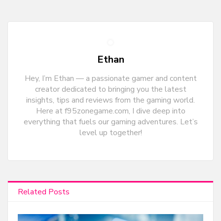
Ethan
Hey, I’m Ethan — a passionate gamer and content
creator dedicated to bringing you the latest
insights, tips and reviews from the gaming world.
Here at f95zonegame.com, I dive deep into
everything that fuels our gaming adventures. Let’s
level up together!
Related Posts