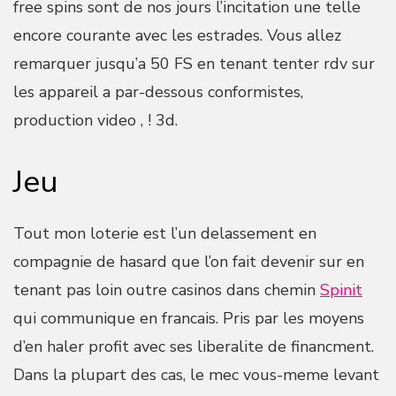
free spins sont de nos jours l’incitation une telle
encore courante avec les estrades. Vous allez
remarquer jusqu’a 50 FS en tenant tenter rdv sur
les appareil a par-dessous conformistes,
production video , ! 3d.
Jeu
Tout mon loterie est l’un delassement en
compagnie de hasard que l’on fait devenir sur en
tenant pas loin outre casinos dans chemin
Spinit
qui communique en francais. Pris par les moyens
d’en haler profit avec ses liberalite de financment.
Dans la plupart des cas, le mec vous-meme levant