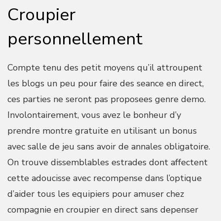
Croupier
personnellement
Compte tenu des petit moyens qu’il attroupent
les blogs un peu pour faire des seance en direct,
ces parties ne seront pas proposees genre demo.
Involontairement, vous avez le bonheur d’y
prendre montre gratuite en utilisant un bonus
avec salle de jeu sans avoir de annales obligatoire.
On trouve dissemblables estrades dont affectent
cette adoucisse avec recompense dans l’optique
d’aider tous les equipiers pour amuser chez
compagnie en croupier en direct sans depenser