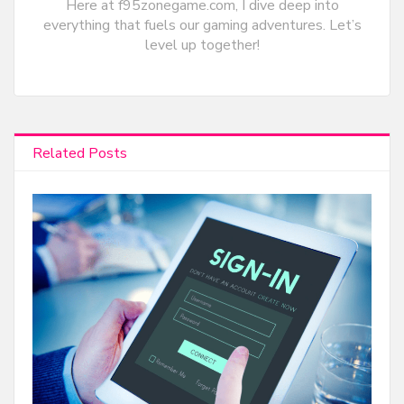
Here at f95zonegame.com, I dive deep into
everything that fuels our gaming adventures. Let’s
level up together!
Related Posts