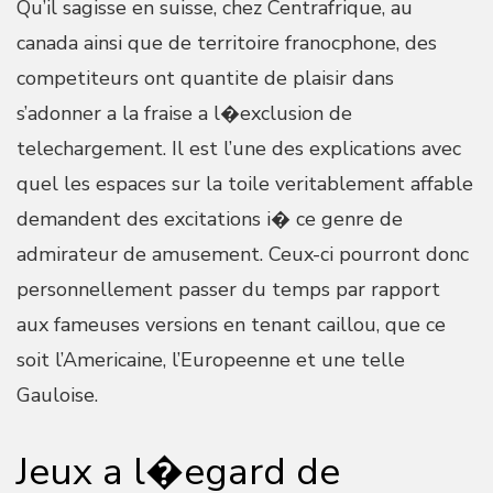
Qu’il sagisse en suisse, chez Centrafrique, au
canada ainsi que de territoire franocphone, des
competiteurs ont quantite de plaisir dans
s’adonner a la fraise a l�exclusion de
telechargement. Il est l’une des explications avec
quel les espaces sur la toile veritablement affable
demandent des excitations i� ce genre de
admirateur de amusement. Ceux-ci pourront donc
personnellement passer du temps par rapport
aux fameuses versions en tenant caillou, que ce
soit l’Americaine, l’Europeenne et une telle
Gauloise.
Jeux a l�egard de