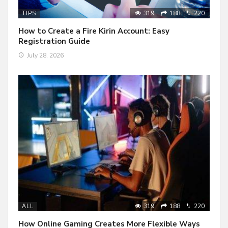
319
188
220
TIPS
How to Create a Fire Kirin Account: Easy
Registration Guide
July 28, 2026
319
188
220
ALL
How Online Gaming Creates More Flexible Ways