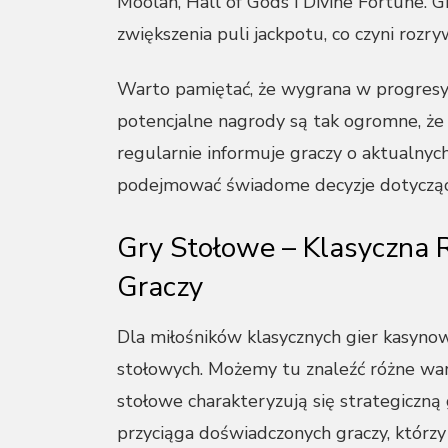
Moolah, Hall of Gods i Divine Fortune. Gr
zwiększenia puli jackpotu, co czyni rozry
Warto pamiętać, że wygrana w progresy
potencjalne nagrody są tak ogromne, że
regularnie informuje graczy o aktualnyc
podejmować świadome decyzje dotycząc
Gry Stołowe – Klasyczna
Graczy
Dla miłośników klasycznych gier kasyno
stołowych. Możemy tu znaleźć różne waria
stołowe charakteryzują się strategiczną
przyciąga doświadczonych graczy, którzy