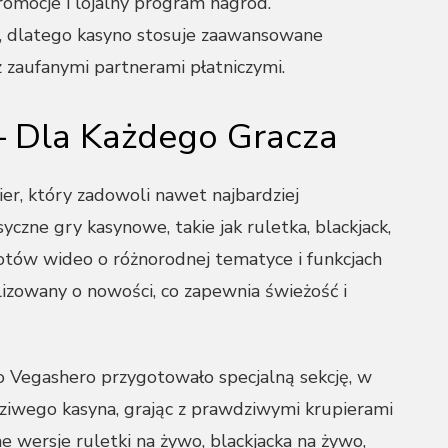
mocje i lojalny program nagród.
m, dlatego kasyno stosuje zaawansowane
z zaufanymi partnerami płatniczymi.
– Dla Każdego Gracza
er, który zadowoli nawet najbardziej
czne gry kasynowe, takie jak ruletka, blackjack,
lotów wideo o różnorodnej tematyce i funkcjach
lizowany o nowości, co zapewnia świeżość i
o Vegashero przygotowało specjalną sekcję, w
iwego kasyna, grając z prawdziwymi krupierami
e wersje ruletki na żywo, blackjacka na żywo,