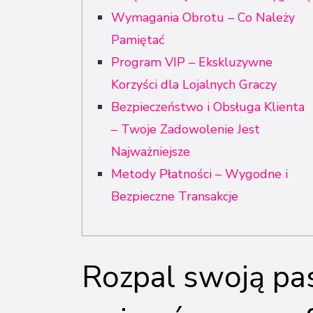
Wymagania Obrotu – Co Należy
Pamiętać
Program VIP – Ekskluzywne
Korzyści dla Lojalnych Graczy
Bezpieczeństwo i Obsługa Klienta
– Twoje Zadowolenie Jest
Najważniejsze
Metody Płatności – Wygodne i
Bezpieczne Transakcje
Rozpal swoją pas