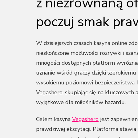
z niezrównaną of
poczuj smak pra
W dzisiejszych czasach kasyna online zd
nieskończone możliwości rozrywki i sz
mnogości dostępnych platform wyróżnia
uznanie wśród graczy dzięki szerokiemu
wysokiemu poziomowi bezpieczeństwa. 
Vegashero, skupiając się na kluczowych a
wyjątkowe dla miłośników hazardu.
Celem kasyna
Vegashero
jest zapewnien
prawdziwej ekscytacji. Platforma stawia 