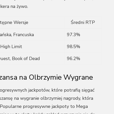
kera na żywo.
tępne Wersje
Średni RTP
ańska, Francuska
97.3%
 High Limit
98.5%
Quest, Book of Dead
96.2%
Szansa na Olbrzymie Wygrane
ogresywnych jackpotów, które potrafią sięgać
zansę na wygranie olbrzymiej nagrody, która
. Popularne progresywne jackpoty to Mega