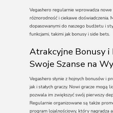
Vegashero regularnie wprowadza nowe w
różnorodność i ciekawe doświadczenia. 
dopasowanymi do naszego budżetu i sty
funkcjami, takimi jak bonusy i side bets.
Atrakcyjne Bonusy i
Swoje Szanse na W
Vegashero słynie z hojnych bonusów i p
jak i stałych graczy. Nowi gracze mogą li
pozwala im zwiększyć swój pierwszy dep
Regularnie organizowane są także promo
program lojalnościowy, który nagradza 