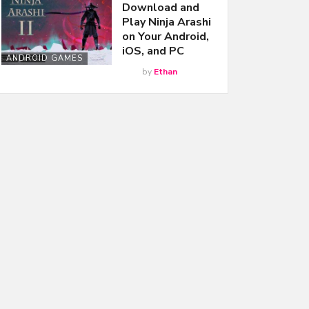
Download and
Play Ninja Arashi
on Your Android,
iOS, and PC
ANDROID GAMES
by
Ethan