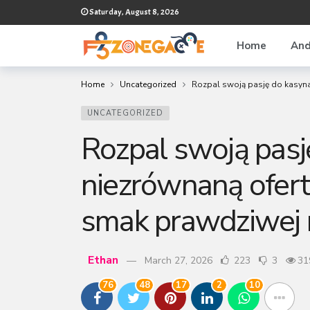
Saturday, August 8, 2026
Home
And
Home
Uncategorized
Rozpal swoją pasję do kasyna
UNCATEGORIZED
Rozpal swoją pasj
niezrównaną ofert
smak prawdziwej 
Ethan
March 27, 2026
223
3
31
76
48
17
2
10