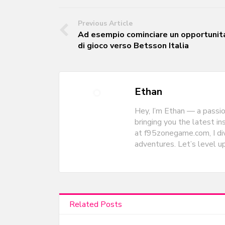
Previous Article
Ad esempio cominciare un opportunit
di gioco verso Betsson Italia
Ethan
Hey, I’m Ethan — a passi
bringing you the latest i
at f95zonegame.com, I div
adventures. Let’s level u
Related Posts