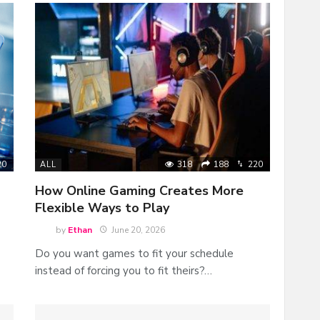
20
318
188
220
ALL
How Online Gaming Creates More
Flexible Ways to Play
by
Ethan
June 20, 2026
Do you want games to fit your schedule
instead of forcing you to fit theirs?…