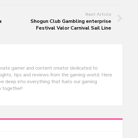
Next Article
a
Shogun Club Gambling enterprise
Festival Valor Carnival Sail Line
onate gamer and content creator dedicated to
nsights, tips and reviews from the gaming world. Here
e deep into everything that fuels our gaming
p together!