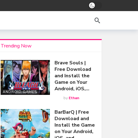
Trending Now
Brave Souls |
Free Download
and Install the
Game on Your
Android, iOS,…
ANDROID GAMES
by
Ethan
BarBarQ | Free
Download and
Install the Game
on Your Android,