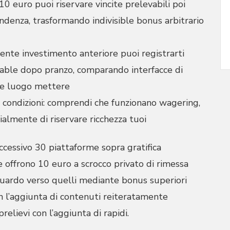
 10 euro puoi riservare vincite prelevabili poi
ondenza, trasformando indivisible bonus arbitrario
iente investimento anteriore puoi registrarti
cable dopo pranzo, comparando interfacce di
ere luogo mettere
o condizioni: comprendi che funzionano wagering,
ialmente di riservare ricchezza tuoi
cessivo 30 piattaforme sopra gratifica
 offrono 10 euro a scrocco privato di rimessa
uardo verso quelli mediante bonus superiori
n l’aggiunta di contenuti reiteratamente
prelievi con l’aggiunta di rapidi.