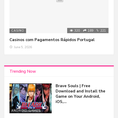
320
189
221
CASINO
Casinos com Pagamentos Rápidos Portugal
June 5, 2026
Trending Now
Brave Souls | Free
Download and Install the
Game on Your Android,
iOS,…
ANDROID GAMES