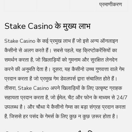
प्रमाणीकरण
Stake Casino के मुख्य लाभ
Stake Casino के कई प्रमुख लाभ हैं जो इसे अन्य ऑनलाइन
कैसीनो से अलग करते हैं। सबसे पहले, यह क्रिप्टोकरेंसियों का
समर्थन करता है, जो खिलाड़ियों को गुमनाम और सुरक्षित लेनदेन
करने की अनुमति देता है। दूसरा, यह कैसीनो उच्च गुणवत्ता वाले गेम
प्रदान करता है जो प्रमुख गेम डेवलपर्स द्वारा संचालित होते हैं।
तीसरा, Stake Casino अपने खिलाड़ियों के लिए उत्कृष्ट ग्राहक
सहायता प्रदान करता है, जो ईमेल, चैट और फोन के माध्यम से 24/7
उपलब्ध है। और चौथा ये कैसीनो गेम्स का बड़ा संग्रह प्रदान करता
है, जिससे हर पसंद के गेमर्स के लिए कुछ न कुछ ज़रूर होता है।