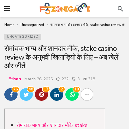
Home
Uncategorized
रोमांचक भाग्य और शानदार मौके, stake casino review के अनुभव
UNCATEGORIZED
रोमांचक भाग्य और शानदार मौके, stake casino
review के अनुभवी खिलाड़ियों के लिए – अब खेलें
और जीतें!
Ethan
March 26, 2026
222
3
318
76
48
17
2
10
रोमांचक भाग्य और शानदार मौके, stake