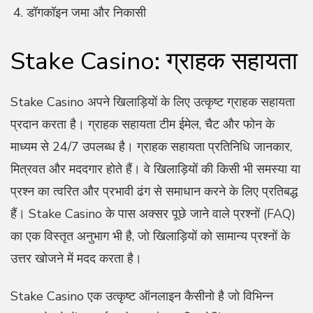
डॉगकॉइन जमा और निकासी
Stake Casino: ग्राहक सहायता
Stake Casino अपने खिलाड़ियों के लिए उत्कृष्ट ग्राहक सहायता
प्रदान करता है। ग्राहक सहायता टीम ईमेल, चैट और फोन के
माध्यम से 24/7 उपलब्ध है। ग्राहक सहायता प्रतिनिधि जानकार,
मित्रवत और मददगार होते हैं। वे खिलाड़ियों की किसी भी समस्या या
प्रश्न का त्वरित और प्रभावी ढंग से समाधान करने के लिए प्रतिबद्ध
हैं। Stake Casino के पास अक्सर पूछे जाने वाले प्रश्नों (FAQ)
का एक विस्तृत अनुभाग भी है, जो खिलाड़ियों को सामान्य प्रश्नों के
उत्तर खोजने में मदद करता है।
Stake Casino एक उत्कृष्ट ऑनलाइन कैसीनो है जो विभिन्न