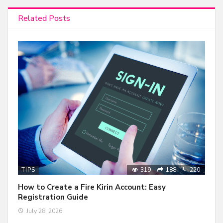
Related Posts
319
188
220
TIPS
How to Create a Fire Kirin Account: Easy
Registration Guide
July 28, 2026