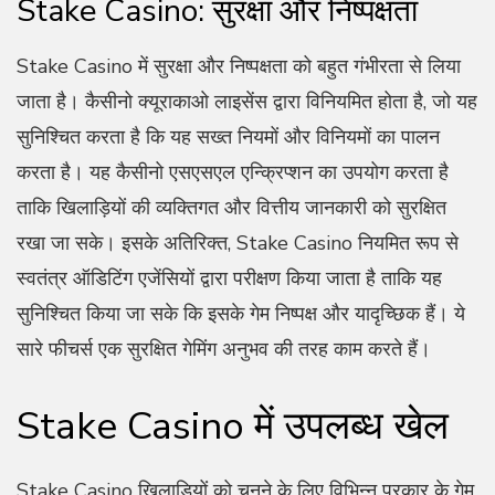
Stake Casino: सुरक्षा और निष्पक्षता
Stake Casino में सुरक्षा और निष्पक्षता को बहुत गंभीरता से लिया
जाता है। कैसीनो क्यूराकाओ लाइसेंस द्वारा विनियमित होता है, जो यह
सुनिश्चित करता है कि यह सख्त नियमों और विनियमों का पालन
करता है। यह कैसीनो एसएसएल एन्क्रिप्शन का उपयोग करता है
ताकि खिलाड़ियों की व्यक्तिगत और वित्तीय जानकारी को सुरक्षित
रखा जा सके। इसके अतिरिक्त, Stake Casino नियमित रूप से
स्वतंत्र ऑडिटिंग एजेंसियों द्वारा परीक्षण किया जाता है ताकि यह
सुनिश्चित किया जा सके कि इसके गेम निष्पक्ष और यादृच्छिक हैं। ये
सारे फीचर्स एक सुरक्षित गेमिंग अनुभव की तरह काम करते हैं।
Stake Casino में उपलब्ध खेल
Stake Casino खिलाड़ियों को चुनने के लिए विभिन्न प्रकार के गेम