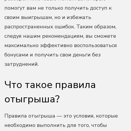
помогут вам не только получить доступ к
своим выигрышам, но и избежать
распространенных ошибок. Таким образом,
следуя нашим рекомендациям, вы сможете
максимально эффективно воспользоваться
бонусами и получить свои деньги без
затруднений.
Что такое правила
отыгрыша?
Правила отыгрыша — это условия, которые
необходимо выполнить для того, чтобы