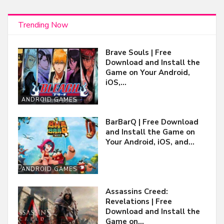
Trending Now
Brave Souls | Free
Download and Install the
Game on Your Android,
iOS,…
ANDROID GAMES
BarBarQ | Free Download
and Install the Game on
Your Android, iOS, and…
ANDROID GAMES
Assassins Creed:
Revelations | Free
Download and Install the
Game on…