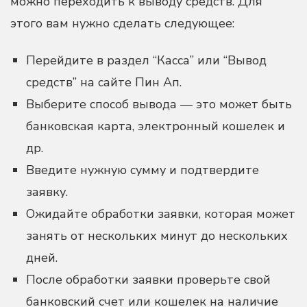
можно переходить к выводу средств. Для
этого вам нужно сделать следующее:
Перейдите в раздел “Касса” или “Вывод
средств” на сайте Пин Ап.
Выберите способ вывода — это может быть
банковская карта, электронный кошелек и
др.
Введите нужную сумму и подтвердите
заявку.
Ожидайте обработки заявки, которая может
занять от нескольких минут до нескольких
дней.
После обработки заявки проверьте свой
банковский счет или кошелек на наличие