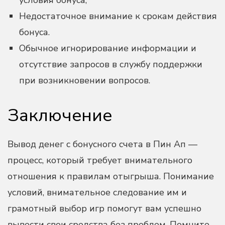
Недостаточное внимание к срокам действия
бонуса.
Обычное игнорирование информации и
отсутствие запросов в службу поддержки
при возникновении вопросов.
Заключение
Вывод денег с бонусного счета в Пин Ап —
процесс, который требует внимательного
отношения к правилам отыгрыша. Понимание
условий, внимательное следование им и
грамотный выбор игр помогут вам успешно
вывести свои средства без проблем. Помните,