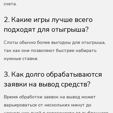
счета.
2. Какие игры лучше всего
подходят для отыгрыша?
Слоты обычно более выгодны для отыгрыша,
так как они позволяют быстрее набирать
нужные ставки.
3. Как долго обрабатываются
заявки на вывод средств?
Время обработки заявок на вывод может
варьироваться от нескольких минут до
нескольких дней в зависимости от выбранного