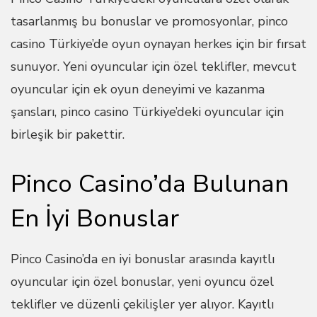
tasarlanmış bu bonuslar ve promosyonlar, pinco
casino Türkiye’de oyun oynayan herkes için bir fırsat
sunuyor. Yeni oyuncular için özel teklifler, mevcut
oyuncular için ek oyun deneyimi ve kazanma
şansları, pinco casino Türkiye’deki oyuncular için
birleşik bir pakettir.
Pinco Casino’da Bulunan
En İyi Bonuslar
Pinco Casino’da en iyi bonuslar arasında kayıtlı
oyuncular için özel bonuslar, yeni oyuncu özel
teklifler ve düzenli çekilişler yer alıyor. Kayıtlı