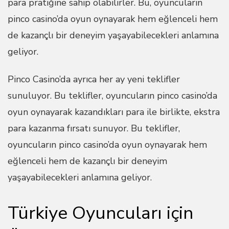
para pratiğine sahip olabilirler. Bu, oyuncuların
pinco casino’da oyun oynayarak hem eğlenceli hem
de kazançlı bir deneyim yaşayabilecekleri anlamına
geliyor.
Pinco Casino’da ayrıca her ay yeni teklifler
sunuluyor. Bu teklifler, oyuncuların pinco casino’da
oyun oynayarak kazandıkları para ile birlikte, ekstra
para kazanma fırsatı sunuyor. Bu teklifler,
oyuncuların pinco casino’da oyun oynayarak hem
eğlenceli hem de kazançlı bir deneyim
yaşayabilecekleri anlamına geliyor.
Türkiye Oyuncuları için