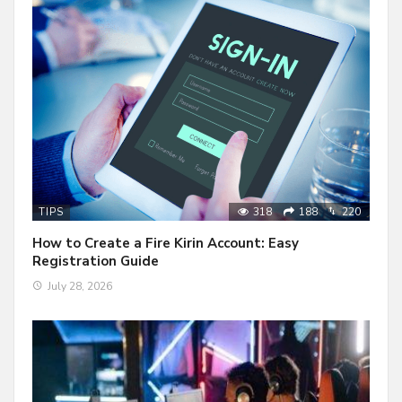
318
188
220
TIPS
How to Create a Fire Kirin Account: Easy
Registration Guide
July 28, 2026