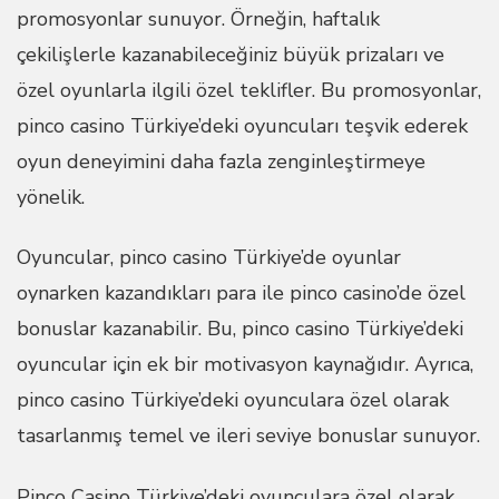
promosyonlar sunuyor. Örneğin, haftalık
çekilişlerle kazanabileceğiniz büyük prizaları ve
özel oyunlarla ilgili özel teklifler. Bu promosyonlar,
pinco casino Türkiye’deki oyuncuları teşvik ederek
oyun deneyimini daha fazla zenginleştirmeye
yönelik.
Oyuncular, pinco casino Türkiye’de oyunlar
oynarken kazandıkları para ile pinco casino’de özel
bonuslar kazanabilir. Bu, pinco casino Türkiye’deki
oyuncular için ek bir motivasyon kaynağıdır. Ayrıca,
pinco casino Türkiye’deki oyunculara özel olarak
tasarlanmış temel ve ileri seviye bonuslar sunuyor.
Pinco Casino Türkiye’deki oyunculara özel olarak