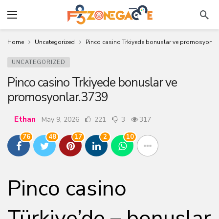
Home
Uncategorized
Pinco casino Trkiyede bonuslar ve promosyonla
UNCATEGORIZED
Pinco casino Trkiyede bonuslar ve
promosyonlar.3739
Ethan
May 9, 2026
221
3
317
76
48
17
2
10
Pinco casino
Türkiye’de – bonuslar