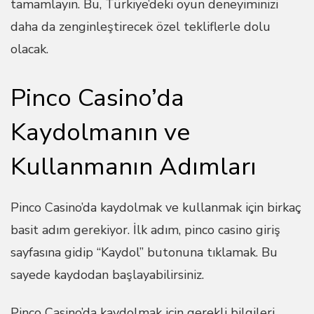
tamamlayın. Bu, Türkiye’deki oyun deneyiminizi
daha da zenginleştirecek özel tekliflerle dolu
olacak.
Pinco Casino’da
Kaydolmanın ve
Kullanmanın Adımları
Pinco Casino’da kaydolmak ve kullanmak için birkaç
basit adım gerekiyor. İlk adım, pinco casino giriş
sayfasına gidip “Kaydol” butonuna tıklamak. Bu
sayede kaydodan başlayabilirsiniz.
Pinco Casino’da kaydolmak için gerekli bilgileri