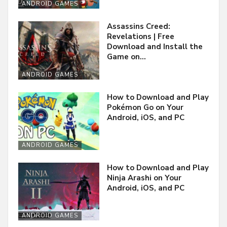
ANDROID GAMES
Assassins Creed:
Revelations | Free
Download and Install the
Game on…
ANDROID GAMES
How to Download and Play
Pokémon Go on Your
Android, iOS, and PC
ANDROID GAMES
How to Download and Play
Ninja Arashi on Your
Android, iOS, and PC
ANDROID GAMES