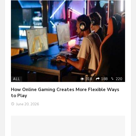
318
188
220
ALL
How Online Gaming Creates More Flexible Ways
to Play
June 20, 2026