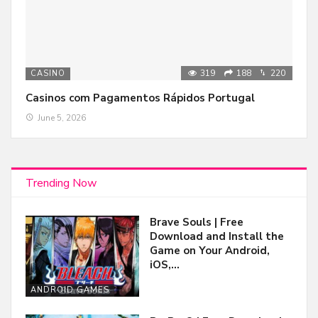
319
188
220
CASINO
Casinos com Pagamentos Rápidos Portugal
June 5, 2026
Trending Now
Brave Souls | Free
Download and Install the
Game on Your Android,
iOS,…
ANDROID GAMES