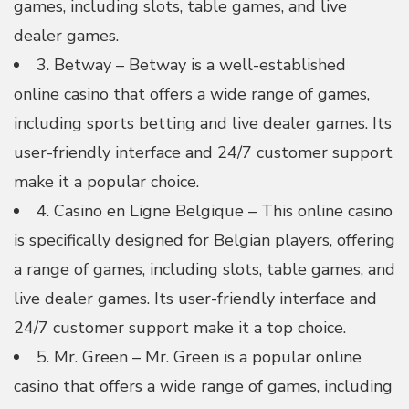
games, including slots, table games, and live
dealer games.
3. Betway – Betway is a well-established
online casino that offers a wide range of games,
including sports betting and live dealer games. Its
user-friendly interface and 24/7 customer support
make it a popular choice.
4. Casino en Ligne Belgique – This online casino
is specifically designed for Belgian players, offering
a range of games, including slots, table games, and
live dealer games. Its user-friendly interface and
24/7 customer support make it a top choice.
5. Mr. Green – Mr. Green is a popular online
casino that offers a wide range of games, including