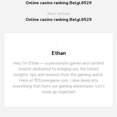
Online casino ranking Belgi.6529
Next Article
Online casino ranking Belgi.6529
Ethan
Hey, I’m Ethan — a passionate gamer and content
creator dedicated to bringing you the latest
insights, tips and reviews from the gaming world.
Here at f95zonegame.com, I dive deep into
everything that fuels our gaming adventures. Let’s
level up together!