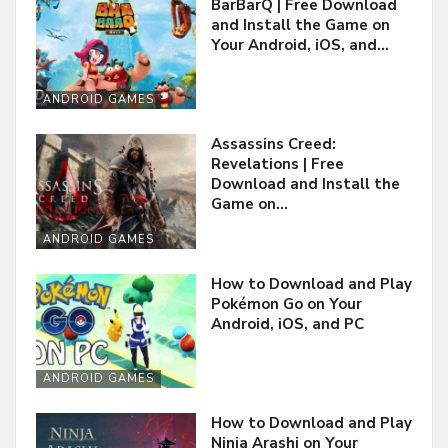
BarBarQ | Free Download
and Install the Game on
Your Android, iOS, and…
ANDROID GAMES
Assassins Creed:
Revelations | Free
Download and Install the
Game on…
ANDROID GAMES
How to Download and Play
Pokémon Go on Your
Android, iOS, and PC
ANDROID GAMES
How to Download and Play
Ninja Arashi on Your