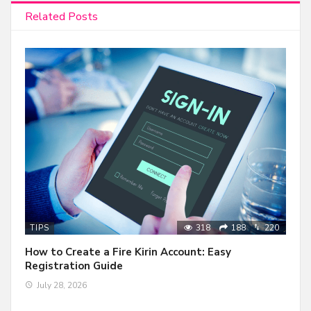
Related Posts
318
188
220
TIPS
How to Create a Fire Kirin Account: Easy
Registration Guide
July 28, 2026