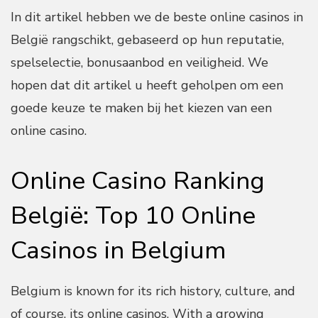
In dit artikel hebben we de beste online casinos in
België rangschikt, gebaseerd op hun reputatie,
spelselectie, bonusaanbod en veiligheid. We
hopen dat dit artikel u heeft geholpen om een
goede keuze te maken bij het kiezen van een
online casino.
Online Casino Ranking
België: Top 10 Online
Casinos in Belgium
Belgium is known for its rich history, culture, and
of course, its online casinos. With a growing