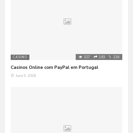
327
193
226
CASINO
Casinos Online com PayPal em Portugal
June 5, 2026