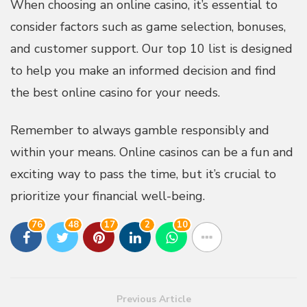
When choosing an online casino, it’s essential to
consider factors such as game selection, bonuses,
and customer support. Our top 10 list is designed
to help you make an informed decision and find
the best online casino for your needs.
Remember to always gamble responsibly and
within your means. Online casinos can be a fun and
exciting way to pass the time, but it’s crucial to
prioritize your financial well-being.
76
48
17
2
10
Previous Article