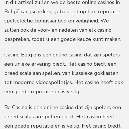
In dit artikel zullen we de beste online casinos in
België rangschikken, gebaseerd op hun reputatie,
spelselectie, bonusaanbod en veiligheid. We
zullen ook de voor- en nadelen van elk casino
bespreken, zodat u een goede keuze kunt maken.
Casino België is een online casino dat zijn spelers
een unieke ervaring biedt. Het casino biedt een
breed scala aan spellen, van klassieke gokkasten
tot moderne videospelletjes. Het casino heeft ook
een goede reputatie en is veilig.
Be Casino is een online casino dat zijn spelers een
breed scala aan spellen biedt. Het casino heeft
een goede reputatie en is veilig. Het casino biedt