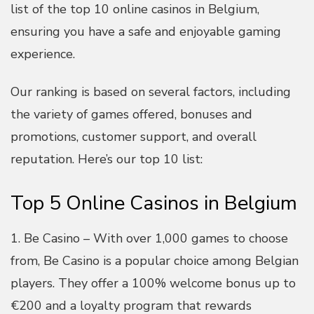
list of the top 10 online casinos in Belgium,
ensuring you have a safe and enjoyable gaming
experience.
Our ranking is based on several factors, including
the variety of games offered, bonuses and
promotions, customer support, and overall
reputation. Here’s our top 10 list:
Top 5 Online Casinos in Belgium
1. Be Casino – With over 1,000 games to choose
from, Be Casino is a popular choice among Belgian
players. They offer a 100% welcome bonus up to
€200 and a loyalty program that rewards