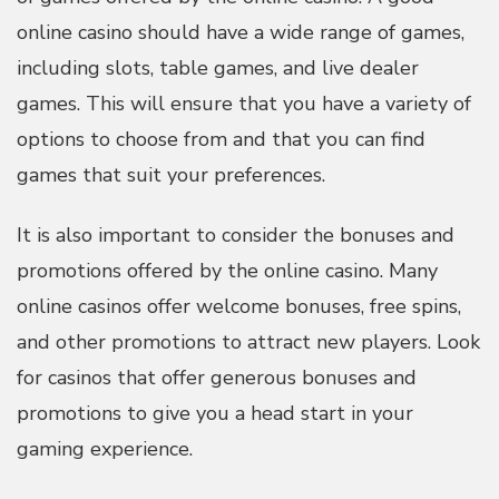
online casino should have a wide range of games,
including slots, table games, and live dealer
games. This will ensure that you have a variety of
options to choose from and that you can find
games that suit your preferences.
It is also important to consider the bonuses and
promotions offered by the online casino. Many
online casinos offer welcome bonuses, free spins,
and other promotions to attract new players. Look
for casinos that offer generous bonuses and
promotions to give you a head start in your
gaming experience.