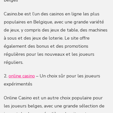
belges
Casino.be est l’un des casinos en ligne les plus
populaires en Belgique, avec une grande variété
de jeux, y compris des jeux de table, des machines
à sous et des jeux de loterie. Le site offre
également des bonus et des promotions
régulières pour les nouveaux et les joueurs
réguliers.
2.
online casino
– Un choix sûr pour les joueurs
expérimentés
Online Casino est un autre choix populaire pour
les joueurs belges, avec une grande sélection de