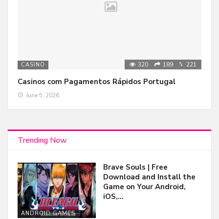
320
189
221
CASINO
Casinos com Pagamentos Rápidos Portugal
June 5, 2026
Trending Now
Brave Souls | Free
Download and Install the
Game on Your Android,
iOS,…
ANDROID GAMES