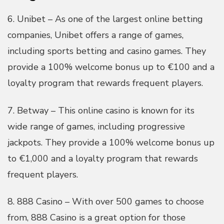
6. Unibet – As one of the largest online betting
companies, Unibet offers a range of games,
including sports betting and casino games. They
provide a 100% welcome bonus up to €100 and a
loyalty program that rewards frequent players.
7. Betway – This online casino is known for its
wide range of games, including progressive
jackpots. They provide a 100% welcome bonus up
to €1,000 and a loyalty program that rewards
frequent players.
8. 888 Casino – With over 500 games to choose
from, 888 Casino is a great option for those