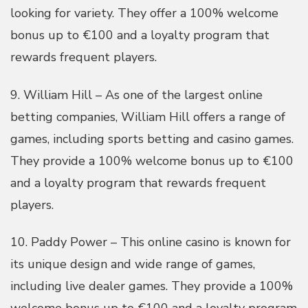
looking for variety. They offer a 100% welcome
bonus up to €100 and a loyalty program that
rewards frequent players.
9. William Hill – As one of the largest online
betting companies, William Hill offers a range of
games, including sports betting and casino games.
They provide a 100% welcome bonus up to €100
and a loyalty program that rewards frequent
players.
10. Paddy Power – This online casino is known for
its unique design and wide range of games,
including live dealer games. They provide a 100%