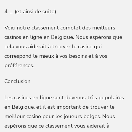
4. … (et ainsi de suite)
Voici notre classement complet des meilleurs
casinos en ligne en Belgique. Nous espérons que
cela vous aiderait à trouver le casino qui
correspond le mieux à vos besoins et à vos
préférences.
Conclusion
Les casinos en ligne sont devenus très populaires
en Belgique, et il est important de trouver le
meilleur casino pour les joueurs belges. Nous
espérons que ce classement vous aiderait à