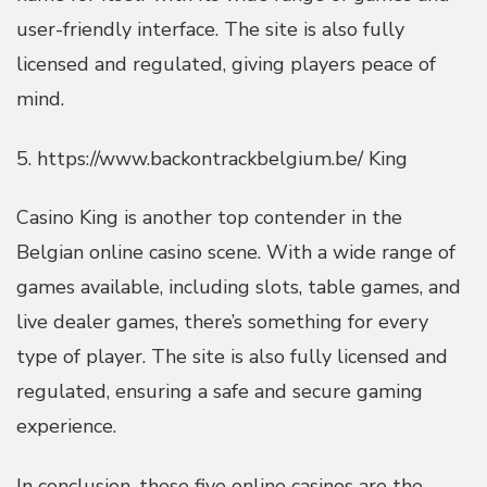
user-friendly interface. The site is also fully
licensed and regulated, giving players peace of
mind.
5. https://www.backontrackbelgium.be/ King
Casino King is another top contender in the
Belgian online casino scene. With a wide range of
games available, including slots, table games, and
live dealer games, there’s something for every
type of player. The site is also fully licensed and
regulated, ensuring a safe and secure gaming
experience.
In conclusion, these five online casinos are the