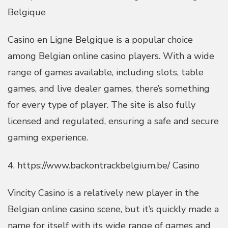
Belgique
Casino en Ligne Belgique is a popular choice
among Belgian online casino players. With a wide
range of games available, including slots, table
games, and live dealer games, there’s something
for every type of player. The site is also fully
licensed and regulated, ensuring a safe and secure
gaming experience.
4. https://www.backontrackbelgium.be/ Casino
Vincity Casino is a relatively new player in the
Belgian online casino scene, but it’s quickly made a
name for itself with its wide range of games and