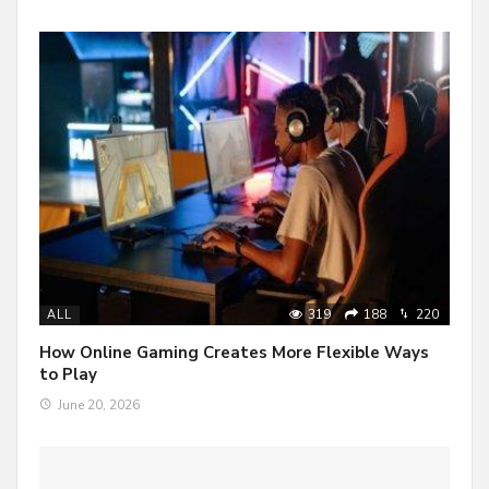
319
188
220
ALL
How Online Gaming Creates More Flexible Ways
to Play
June 20, 2026