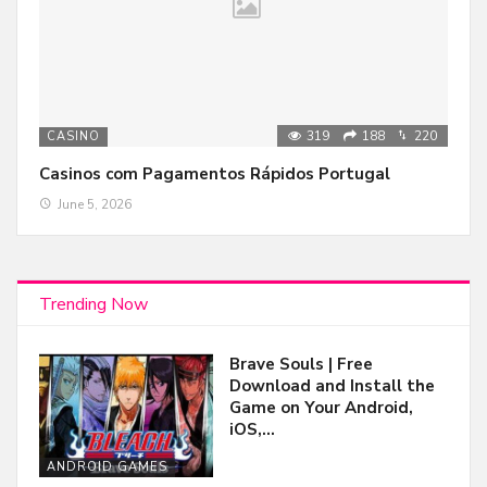
319
188
220
CASINO
Casinos com Pagamentos Rápidos Portugal
June 5, 2026
Trending Now
Brave Souls | Free
Download and Install the
Game on Your Android,
iOS,…
ANDROID GAMES