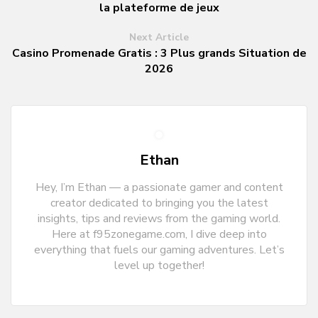
la plateforme de jeux
Next Article
Casino Promenade Gratis : 3 Plus grands Situation de
2026
Ethan
Hey, I’m Ethan — a passionate gamer and content
creator dedicated to bringing you the latest
insights, tips and reviews from the gaming world.
Here at f95zonegame.com, I dive deep into
everything that fuels our gaming adventures. Let’s
level up together!