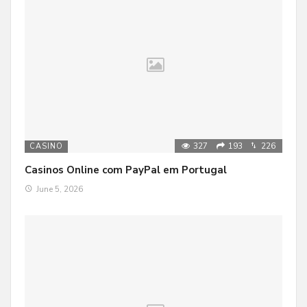
327
193
226
CASINO
Casinos Online com PayPal em Portugal
June 5, 2026