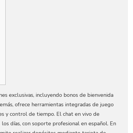
es exclusivas, incluyendo bonos de bienvenida
demás, ofrece herramientas integradas de juego
s y control de tiempo. El chat en vivo de
 los días, con soporte profesional en español. En