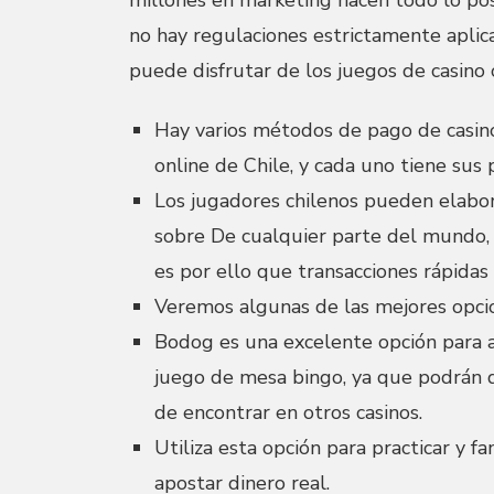
no hay regulaciones estrictamente aplic
puede disfrutar de los juegos de casino 
Hay varios métodos de pago de casino
online de Chile, y cada uno tiene sus p
Los jugadores chilenos pueden elabo
sobre De cualquier parte del mundo, 
es por ello que transacciones rápidas 
Veremos algunas de las mejores opcio
Bodog es una excelente opción para 
juego de mesa bingo, ya que podrán de
de encontrar en otros casinos.
Utiliza esta opción para practicar y f
apostar dinero real.