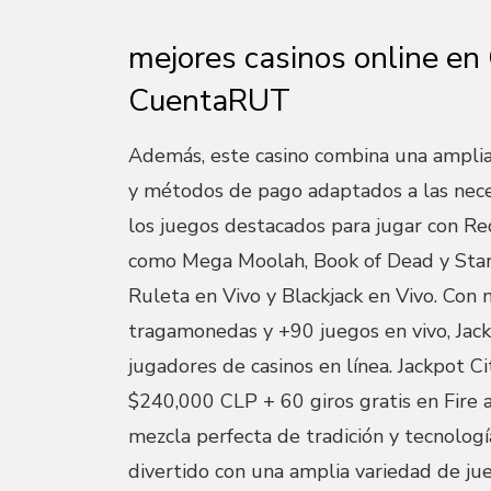
mejores casinos online en
CuentaRUT
Además, este casino combina una amplia
y métodos de pago adaptados a las nece
los juegos destacados para jugar con 
como Mega Moolah, Book of Dead y Star
Ruleta en Vivo y Blackjack en Vivo. Con
tragamonedas y +90 juegos en vivo, Jack
jugadores de casinos en línea. Jackpot C
$240,000 CLP + 60 giros gratis en Fire 
mezcla perfecta de tradición y tecnolo
divertido con una amplia variedad de ju