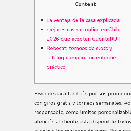
Content
La ventaja de la casa explicada
mejores casinos online en Chile
2026 que aceptan CuentaRUT
Robocat: torneos de slots y
catálogo amplio con enfoque
práctico
Bwin destaca también por sus promocion
con giros gratis y torneos semanales. A
responsable, como límites personalizable
atención al cliente está disponible todos