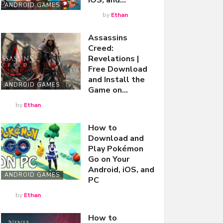
iOS, and…
ANDROID GAMES
by
Ethan
Assassins
Creed:
Revelations |
Free Download
and Install the
ANDROID GAMES
Game on…
by
Ethan
How to
Download and
Play Pokémon
Go on Your
Android, iOS, and
ANDROID GAMES
PC
by
Ethan
How to