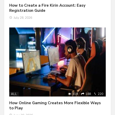
How to Create a Fire Kirin Account: Easy
Registration Guide
July 28, 2026
319
188
220
ALL
How Online Gaming Creates More Flexible Ways
to Play