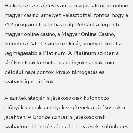
Ha keresztszerződési szintje magas, akkor az online
magyar casino, amelyet választottál, fontos, hogy a
VIP programot is felhasználj. Például a legjobb
magyar online casino, a Magyar Online Casino,
különböző VIPT szinteket kínál, amelyek közül a
legmagasabb a Platinum. A Platinum szinten a
játékosoknak különleges előnyök vannak, mint
például napi pontok, kiváló támogatás és
szabadságos játékok.
A szintek alapján a játékosoknak különböző
előnyök vannak, amelyek segítenek a játékosnak a
játékban. A Bronze szinten a játékosoknak
szabadon elérhető számla bejegyzések, különleges