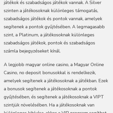
játékok és szabadságos játékok vannak. A Silver
szinten a játékosoknak különleges támogatás,
szabadságos játékok és pontok vannak, amelyek
segítenek a pontok gyűjtésében. A legmagasabb
szint, a Platinum, a játékosoknak különleges
szabadságos játékok, pontok és szabadságos
számla bejegyzéseket kínál.
A legjobb magyar online casino, a Magyar Online
Casino, no deposit bonusokkal is rendelkezik,
amelyek segítenek a játékosoknak a játékban. Ezek
a bonusok segítenek a játékosoknak a pontok
gyűjtésében, és segítenek a játékosoknak a VIPT
szintjük növelésében. Ha a játékosoknak van