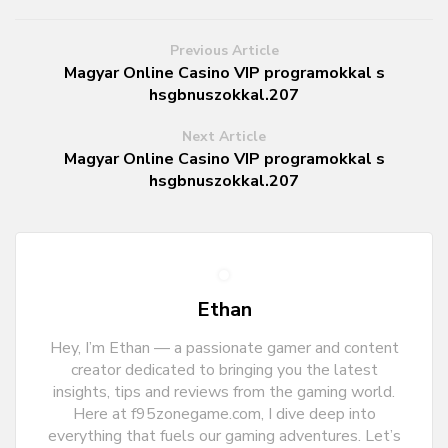
Previous Article
Magyar Online Casino VIP programokkal s
hsgbnuszokkal.207
Next Article
Magyar Online Casino VIP programokkal s
hsgbnuszokkal.207
Ethan
Hey, I’m Ethan — a passionate gamer and content
creator dedicated to bringing you the latest
insights, tips and reviews from the gaming world.
Here at f95zonegame.com, I dive deep into
everything that fuels our gaming adventures. Let’s