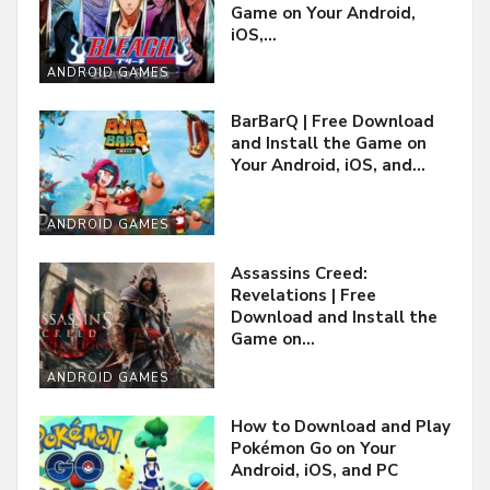
Game on Your Android,
iOS,…
ANDROID GAMES
BarBarQ | Free Download
and Install the Game on
Your Android, iOS, and…
ANDROID GAMES
Assassins Creed:
Revelations | Free
Download and Install the
Game on…
ANDROID GAMES
How to Download and Play
Pokémon Go on Your
Android, iOS, and PC