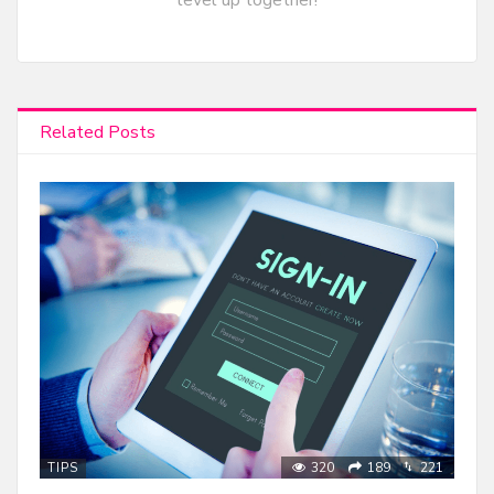
Related Posts
320
189
221
TIPS