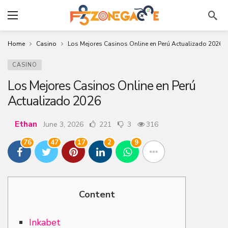
Home
Casino
Los Mejores Casinos Online en Perú Actualizado 2026
CASINO
Los Mejores Casinos Online en Perú
Actualizado 2026
Ethan
June 3, 2026
221
3
316
76
47
17
2
9
Content
Inkabet