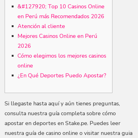
&#127920; Top 10 Casinos Online
en Perú más Recomendados 2026
Atención al cliente
Mejores Casinos Online en Perú
2026
Cómo elegimos los mejores casinos
online
¿En Qué Deportes Puedo Apostar?
Si llegaste hasta aquí y aún tienes preguntas,
consulta nuestra guía completa sobre cómo
apostar en deportes en Stake.pe. Puedes leer
nuestra guía de casino online o visitar nuestra guia