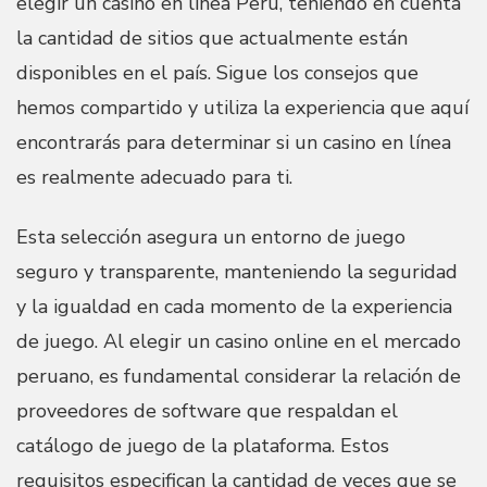
elegir un casino en línea Perú, teniendo en cuenta
la cantidad de sitios que actualmente están
disponibles en el país. Sigue los consejos que
hemos compartido y utiliza la experiencia que aquí
encontrarás para determinar si un casino en línea
es realmente adecuado para ti.
Esta selección asegura un entorno de juego
seguro y transparente, manteniendo la seguridad
y la igualdad en cada momento de la experiencia
de juego. Al elegir un casino online en el mercado
peruano, es fundamental considerar la relación de
proveedores de software que respaldan el
catálogo de juego de la plataforma. Estos
requisitos especifican la cantidad de veces que se