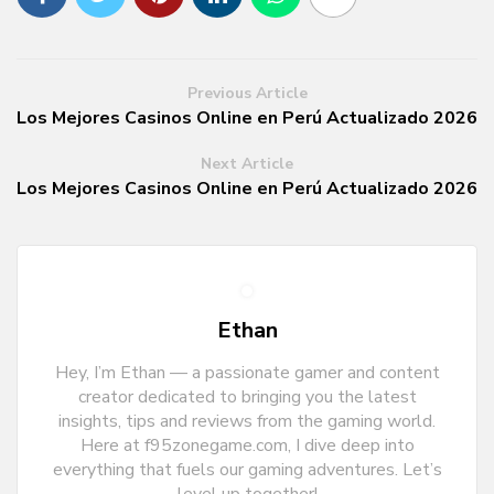
Previous Article
Los Mejores Casinos Online en Perú Actualizado 2026
Next Article
Los Mejores Casinos Online en Perú Actualizado 2026
Ethan
Hey, I’m Ethan — a passionate gamer and content
creator dedicated to bringing you the latest
insights, tips and reviews from the gaming world.
Here at f95zonegame.com, I dive deep into
everything that fuels our gaming adventures. Let’s
level up together!