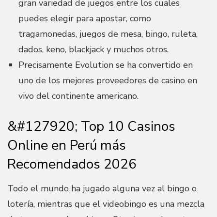
gran variedad de juegos entre los cuales
puedes elegir para apostar, como
tragamonedas, juegos de mesa, bingo, ruleta,
dados, keno, blackjack y muchos otros.
Precisamente Evolution se ha convertido en
uno de los mejores proveedores de casino en
vivo del continente americano.
&#127920; Top 10 Casinos
Online en Perú más
Recomendados 2026
Todo el mundo ha jugado alguna vez al bingo o
lotería, mientras que el videobingo es una mezcla