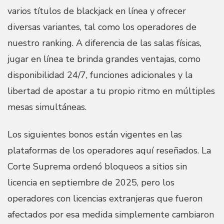
varios títulos de blackjack en línea y ofrecer
diversas variantes, tal como los operadores de
nuestro ranking. A diferencia de las salas físicas,
jugar en línea te brinda grandes ventajas, como
disponibilidad 24/7, funciones adicionales y la
libertad de apostar a tu propio ritmo en múltiples
mesas simultáneas.
Los siguientes bonos están vigentes en las
plataformas de los operadores aquí reseñados. La
Corte Suprema ordenó bloqueos a sitios sin
licencia en septiembre de 2025, pero los
operadores con licencias extranjeras que fueron
afectados por esa medida simplemente cambiaron