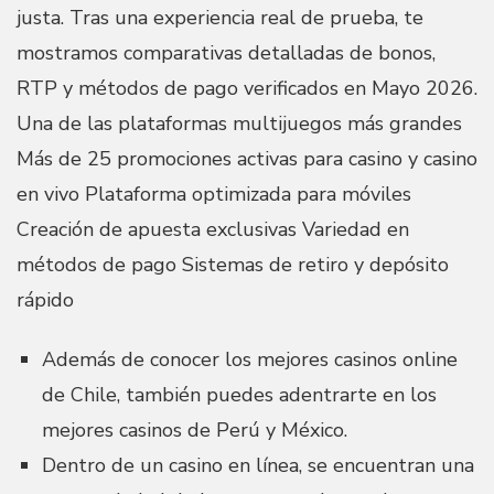
justa. Tras una experiencia real de prueba, te
mostramos comparativas detalladas de bonos,
RTP y métodos de pago verificados en Mayo 2026.
Una de las plataformas multijuegos más grandes
Más de 25 promociones activas para casino y casino
en vivo Plataforma optimizada para móviles
Creación de apuesta exclusivas Variedad en
métodos de pago Sistemas de retiro y depósito
rápido
Además de conocer los mejores casinos online
de Chile, también puedes adentrarte en los
mejores casinos de Perú y México.
Dentro de un casino en línea, se encuentran una