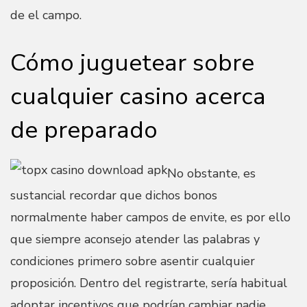
de el campo.
Cómo juguetear sobre
cualquier casino acerca
de preparado
No obstante, es
sustancial recordar que dichos bonos
normalmente haber campos de envite, es por ello
que siempre aconsejo atender las palabras y
condiciones primero sobre asentir cualquier
proposición. Dentro del registrarte, serí­a habitual
adoptar incentivos que podrían cambiar nadie