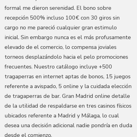
formal me dieron serenidad. El bono sobre
recepción 500% incluso 100€ con 30 giros sin
cargo no me pareció cualquier gran estimulo
inicial. Sin embargo nunca es el más profusamente
elevado de el comercio, lo compensa joviales
torneos desplazándolo hacia el pelo promociones
frecuentes. Nuestro catálogo incluye +500
tragaperras en internet aptas de bonos, 15 juegos
referente a avispado, 5 online y la cuidada elección
de tragaperras de bar. Gran Madrid online detalle
de la utilidad de respaldarse en tres casinos físicos
ubicados referente a Madrid y Málaga, lo cual
desea una decisión adicional nadie pondrí­a en duda
desde el comienzo.