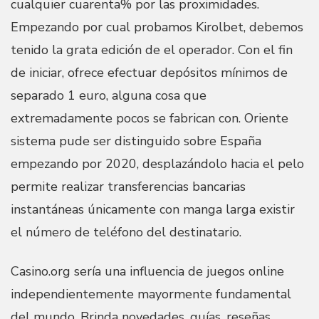
cualquier cuarenta% por las proximidades.
Empezando por cual probamos Kirolbet, debemos
tenido la grata edición de el operador. Con el fin
de iniciar, ofrece efectuar depósitos mínimos de
separado 1 euro, alguna cosa que
extremadamente pocos se fabrican con. Oriente
sistema pude ser distinguido sobre España
empezando por 2020, desplazándolo hacia el pelo
permite realizar transferencias bancarias
instantáneas únicamente con manga larga existir
el número de teléfono del destinatario.
Casino.org serí­a una influencia de juegos online
independientemente mayormente fundamental
del mundo. Brinda novedades, guías, reseñas