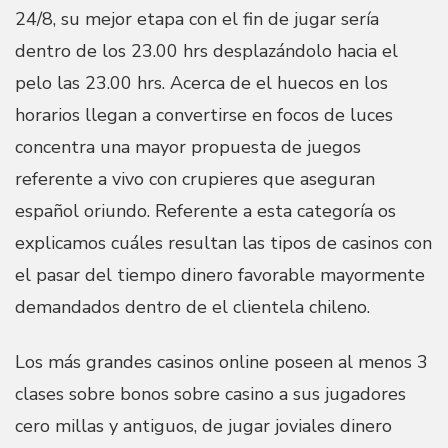
24/8, su mejor etapa con el fin de jugar serí­a
dentro de los 23.00 hrs desplazándolo hacia el
pelo las 23.00 hrs. Acerca de el huecos en los
horarios llegan a convertirse en focos de luces
concentra una mayor propuesta de juegos
referente a vivo con crupieres que aseguran
español oriundo. Referente a esta categoría os
explicamos cuáles resultan las tipos de casinos con
el pasar del tiempo dinero favorable mayormente
demandados dentro de el clientela chileno.
Los más grandes casinos online poseen al menos 3
clases sobre bonos sobre casino a sus jugadores
cero millas y antiguos, de jugar joviales dinero