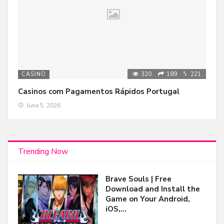
320
189
221
CASINO
Casinos com Pagamentos Rápidos Portugal
June 5, 2026
Trending Now
Brave Souls | Free
Download and Install the
Game on Your Android,
iOS,…