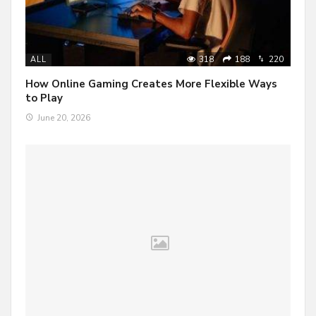
318
188
220
ALL
How Online Gaming Creates More Flexible Ways
to Play
June 20, 2026