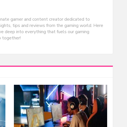
onate gamer and content creator dedicated to
nsights, tips and reviews from the gaming world. Here
e deep into everything that fuels our gaming
p together!