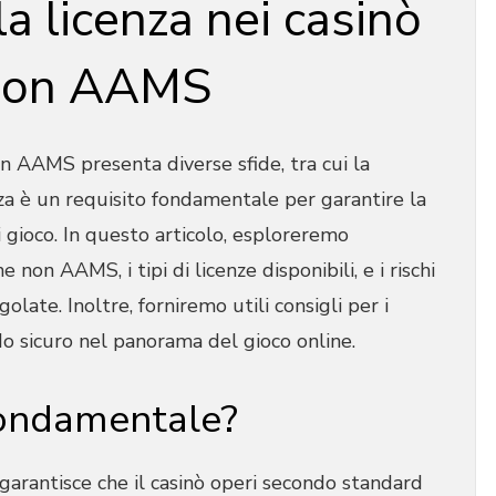
a licenza nei casinò
i non AAMS
on AAMS presenta diverse sfide, tra cui la
nza è un requisito fondamentale per garantire la
i gioco. In questo articolo, esploreremo
e non AAMS, i tipi di licenze disponibili, e i rischi
late. Inoltre, forniremo utili consigli per i
o sicuro nel panorama del gioco online.
fondamentale?
 garantisce che il casinò operi secondo standard