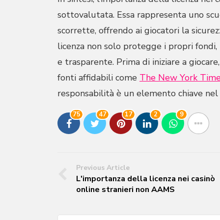
sottovalutata. Essa rappresenta uno scu
scorrette, offrendo ai giocatori la sicure
licenza non solo protegge i propri fondi
e trasparente. Prima di iniziare a gioca
fonti affidabili come
The New York Tim
responsabilità è un elemento chiave nel
75
47
17
2
9
Previous Article
L'importanza della licenza nei casinò
online stranieri non AAMS