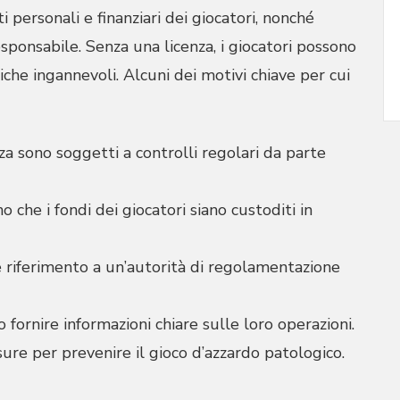
i personali e finanziari dei giocatori, nonché
sponsabile. Senza una licenza, i giocatori possono
iche ingannevoli. Alcuni dei motivi chiave per cui
nza sono soggetti a controlli regolari da parte
 che i fondi dei giocatori siano custoditi in
e riferimento a un’autorità di regolamentazione
o fornire informazioni chiare sulle loro operazioni.
e per prevenire il gioco d’azzardo patologico.