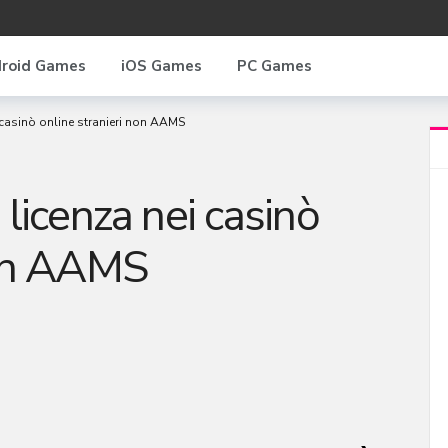
roid Games
iOS Games
PC Games
 casinò online stranieri non AAMS
 licenza nei casinò
non AAMS