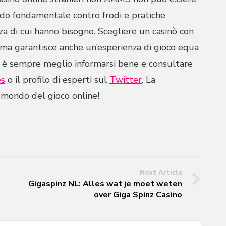
do fondamentale contro frodi e pratiche
zza di cui hanno bisogno. Scegliere un casinò con
, ma garantisce anche un’esperienza di gioco equa
re, è sempre meglio informarsi bene e consultare
es
o il profilo di esperti sul
Twitter
. La
 mondo del gioco online!
Next Article
Gigaspinz NL: Alles wat je moet weten
over Giga Spinz Casino