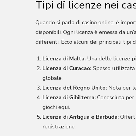
Tipi di licenze nei ca
Quando si parla di casinò online, è import
disponibili. Ogni licenza è emessa da un’a
differenti. Ecco alcuni dei principali tipi d
Licenza di Malta:
Una delle licenze pi
Licenza di Curacao:
Spesso utilizzata
globale.
Licenza del Regno Unito:
Nota per le
Licenza di Gibilterra:
Conosciuta per p
giochi equi.
Licenza di Antigua e Barbuda:
Offerta
registrazione.