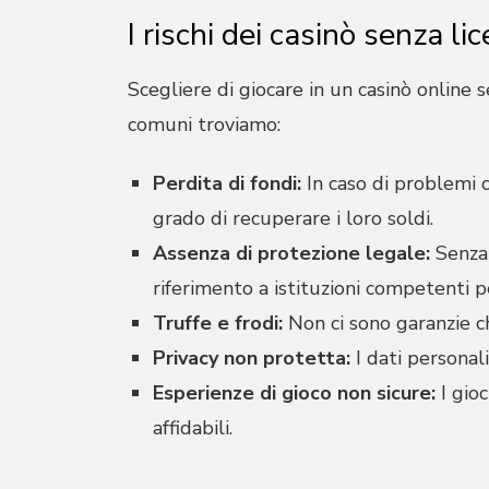
I rischi dei casinò senza li
Scegliere di giocare in un casinò online s
comuni troviamo:
Perdita di fondi:
In caso di problemi c
grado di recuperare i loro soldi.
Assenza di protezione legale:
Senza 
riferimento a istituzioni competenti p
Truffe e frodi:
Non ci sono garanzie ch
Privacy non protetta:
I dati personal
Esperienze di gioco non sicure:
I gio
affidabili.