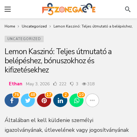
Home
Uncategorized
Lemon Kaszinó: Teljes útmutató a belépéshez, b
UNCATEGORIZED
Lemon Kaszinó: Teljes útmutató a
belépéshez, bónuszokhoz és
kifizetésekhez
Ethan
May 3, 2026
222
3
318
76
48
17
2
10
Általában el kell küldenie személyi
igazolványának, útlevelének vagy jogosítványának