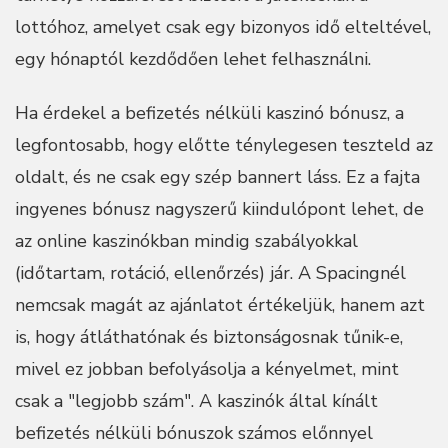
lottóhoz, amelyet csak egy bizonyos idő elteltével,
egy hónaptól kezdődően lehet felhasználni.
Ha érdekel a befizetés nélküli kaszinó bónusz, a
legfontosabb, hogy előtte ténylegesen teszteld az
oldalt, és ne csak egy szép bannert láss. Ez a fajta
ingyenes bónusz nagyszerű kiindulópont lehet, de
az online kaszinókban mindig szabályokkal
(időtartam, rotáció, ellenőrzés) jár. A Spacingnél
nemcsak magát az ajánlatot értékeljük, hanem azt
is, hogy átláthatónak és biztonságosnak tűnik-e,
mivel ez jobban befolyásolja a kényelmet, mint
csak a "legjobb szám". A kaszinók által kínált
befizetés nélküli bónuszok számos előnnyel