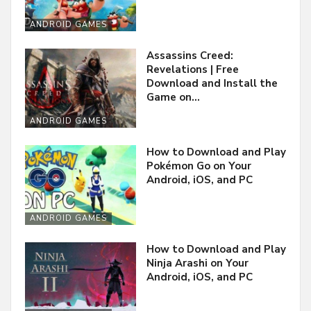
ANDROID GAMES
Assassins Creed:
Revelations | Free
Download and Install the
Game on…
ANDROID GAMES
How to Download and Play
Pokémon Go on Your
Android, iOS, and PC
ANDROID GAMES
How to Download and Play
Ninja Arashi on Your
Android, iOS, and PC