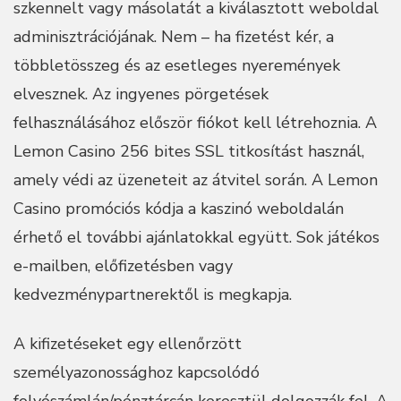
szkennelt vagy másolatát a kiválasztott weboldal
adminisztrációjának. Nem – ha fizetést kér, a
többletösszeg és az esetleges nyeremények
elvesznek. Az ingyenes pörgetések
felhasználásához először fiókot kell létrehoznia. A
Lemon Casino 256 bites SSL titkosítást használ,
amely védi az üzeneteit az átvitel során. A Lemon
Casino promóciós kódja a kaszinó weboldalán
érhető el további ajánlatokkal együtt.
Sok játékos
e-mailben, előfizetésben vagy
kedvezménypartnerektől is megkapja.
A kifizetéseket egy ellenőrzött
személyazonossághoz kapcsolódó
folyószámlán/pénztárcán keresztül dolgozzák fel. A