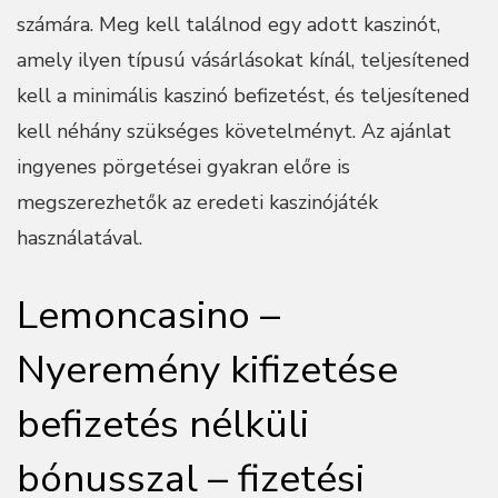
számára. Meg kell találnod egy adott kaszinót,
amely ilyen típusú vásárlásokat kínál, teljesítened
kell a minimális kaszinó befizetést, és teljesítened
kell néhány szükséges követelményt. Az ajánlat
ingyenes pörgetései gyakran előre is
megszerezhetők az eredeti kaszinójáték
használatával.
Lemoncasino –
Nyeremény kifizetése
befizetés nélküli
bónusszal – fizetési