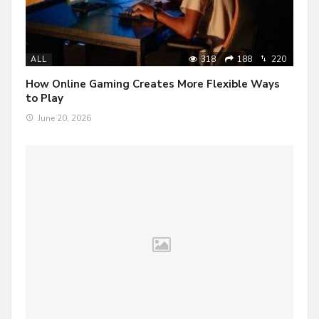
318
188
220
ALL
How Online Gaming Creates More Flexible Ways
to Play
June 20, 2026