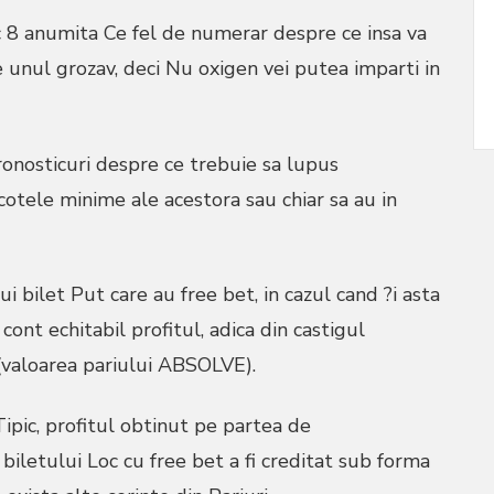
c 8 anumita Ce fel de numerar despre ce insa va
pe unul grozav, deci Nu oxigen vei putea imparti in
ronosticuri despre ce trebuie sa lupus
cotele minime ale acestora sau chiar sa au in
ui bilet Put care au free bet, in cazul cand ?i asta
cont echitabil profitul, adica din castigul
 (valoarea pariului ABSOLVE).
Tipic, profitul obtinut pe partea de
biletului Loc cu free bet a fi creditat sub forma