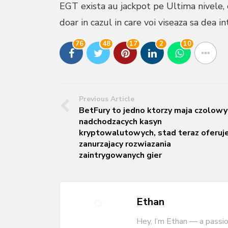
EGT exista au jackpot pe Ultima nivele, 
doar in cazul in care voi viseaza sa dea in
76
48
17
2
10
Previous Article
BetFury to jedno ktorzy maja czolowy
nadchodzacych kasyn
kryptowalutowych, stad teraz oferuj
zanurzajacy rozwiazania
zaintrygowanych gier
Ethan
Hey, I’m Ethan — a passi