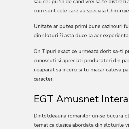
sau cel pu?in de cand vrei sa te distrez
cum sunt cele care au speciala Chirurgie
Unitate ar putea primi bune cazinouri fu
din sloturi ?i asta duce la aer experient
On Tipuri exact ce urmeaza dorit sa-ti pr
cunoscuti si apreciati producatori din pac
neaparat sa incerci si tu macar cateva pa
caracter:
EGT Amusnet Intera
Dintotdeauna romanilor un-se bucura pla
tematica clasica abordata din sloturile vi