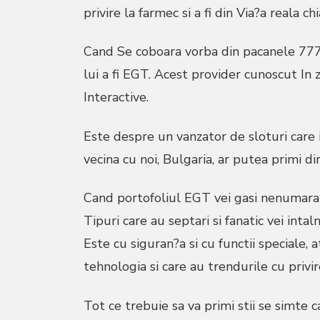
privire la farmec si a fi din Via?a reala chi
Cand Se coboara vorba din pacanele 7777
lui a fi EGT. Acest provider cunoscut In
Interactive.
Este despre un vanzator de sloturi care 
vecina cu noi, Bulgaria, ar putea primi di
Cand portofoliul EGT vei gasi nenumarat
Tipuri care au septari si fanatic vei inta
Este cu siguran?a si cu functii speciale, 
tehnologia si care au trendurile cu privi
Tot ce trebuie sa va primi stii se simte c