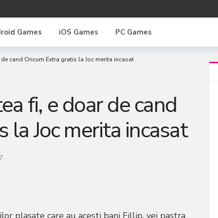
roid Games
iOS Games
PC Games
 de cand Oricum Extra gratis la Joc merita incasat
a fi, e doar de cand
s la Joc merita incasat
7
or plasate care au acesti bani Fillip, vei pastra