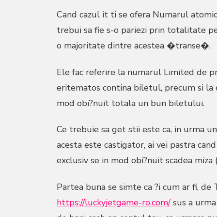
Cand cazul it ti se ofera Numarul atomi
trebui sa fie s-o pariezi prin totalitate 
o majoritate dintre acestea �transe�.
Ele fac referire la numarul Limited de p
eritematos contina biletul, precum si la 
mod obi?nuit totala un bun biletului.
Ce trebuie sa get stii este ca, in urma un
acesta este castigator, ai vei pastra cand 
exclusiv se in mod obi?nuit scadea miza
Partea buna se simte ca ?i cum ar fi, de 
https://luckyjetgame-ro.com/
sus a urma 