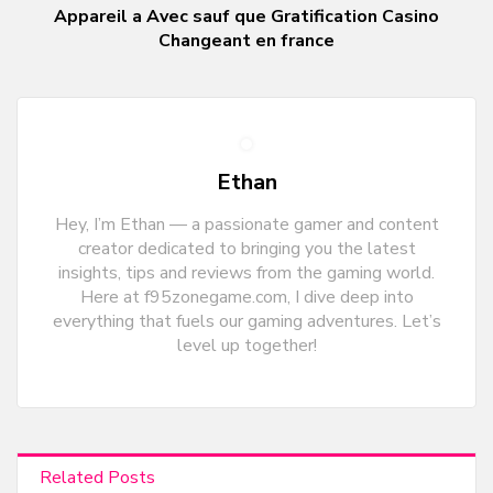
Appareil a Avec sauf que Gratification Casino
Changeant en france
Ethan
Hey, I’m Ethan — a passionate gamer and content
creator dedicated to bringing you the latest
insights, tips and reviews from the gaming world.
Here at f95zonegame.com, I dive deep into
everything that fuels our gaming adventures. Let’s
level up together!
Related Posts