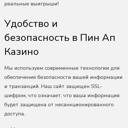
реальные выигрыши!
Удобство и
безопасность в Пин Ап
Казино
Мы используем современные технологии для
обеспечения безопасности вашей информации
и транзакций. Наш сайт защищен SSL-
шифром, что означает, что ваша информация
будет защищена от несанкционированного
доступа.