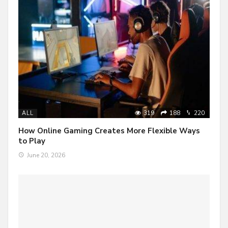
319
188
220
ALL
How Online Gaming Creates More Flexible Ways
to Play
June 20, 2026