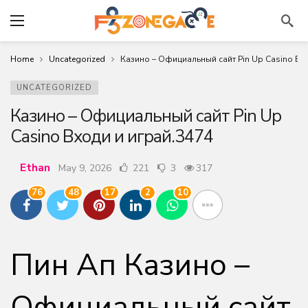
Home
Uncategorized
Казино – Официальный сайт Pin Up Casino Вхо
UNCATEGORIZED
Казино – Официальный сайт Pin Up
Casino Входи и играй.3474
Ethan
May 9, 2026
221
3
317
76
48
17
2
10
Пин Ап Казино –
Официальный сайт