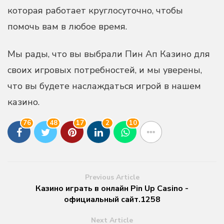
которая работает круглосуточно, чтобы
помочь вам в любое время.
Мы рады, что вы выбрали Пин Ап Казино для
своих игровых потребностей, и мы уверены,
что вы будете наслаждаться игрой в нашем
казино.
76
48
17
2
10
Previous Article
Казино играть в онлайн Pin Up Casino -
официальный сайт.1258
Next Article