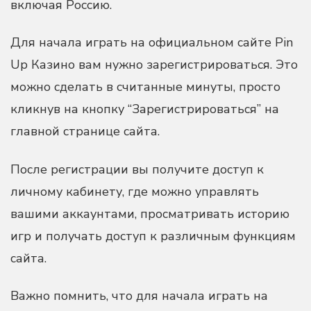
включая Россию.
Для начала играть на официальном сайте Pin
Up Казино вам нужно зарегистрироваться. Это
можно сделать в считанные минуты, просто
кликнув на кнопку “Зарегистрироваться” на
главной странице сайта.
После регистрации вы получите доступ к
личному кабинету, где можно управлять
вашими аккаунтами, просматривать историю
игр и получать доступ к различным функциям
сайта.
Важно помнить, что для начала играть на