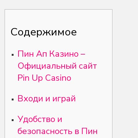
Содержимое
Пин Ап Казино –
Официальный сайт
Pin Up Casino
Входи и играй
Удобство и
безопасность в Пин