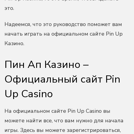
это.
Надеемся, что это руководство поможет вам
начать играть на официальном сайте Pin Up
Казино.
Пин Ап Казино –
Официальный сайт Pin
Up Casino
На официальном сайте Pin Up Casino вы
можете найти все, что вам нужно для начала
игры. Здесь вы можете зарегистрироваться,