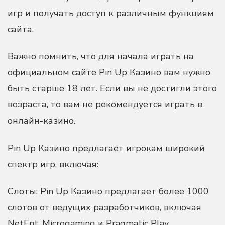
игр и получать доступ к различным функциям
сайта.
Важно помнить, что для начала играть на
официальном сайте Pin Up Казино вам нужно
быть старше 18 лет. Если вы не достигли этого
возраста, то вам не рекомендуется играть в
онлайн-казино.
Pin Up Казино предлагает игрокам широкий
спектр игр, включая:
Слоты: Pin Up Казино предлагает более 1000
слотов от ведущих разработчиков, включая
NetEnt, Microgaming и Pragmatic Play.