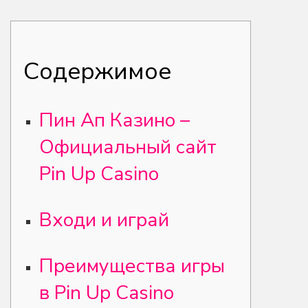
Содержимое
Пин Ап Казино –
Официальный сайт
Pin Up Casino
Входи и играй
Преимущества игры
в Pin Up Casino