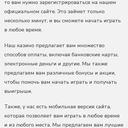
то вам нужно зарегистрироваться на нашем
официальном сайте. Это займет только
несколько минут, и вы сможете начать играть
в любое время.
Наш казино предлагает вам множество
способов оплаты, включая банковские карты,
электронные деньги и другие. Мы также
предлагаем вам различные бонусы и акции,
чтобы помочь вам начать играть и получать
выигрыши.
Также, у нас есть мобильная версия сайта,
которая позволяет вам играть в любое время
и из любого места. Мы предлагаем вам лучшие