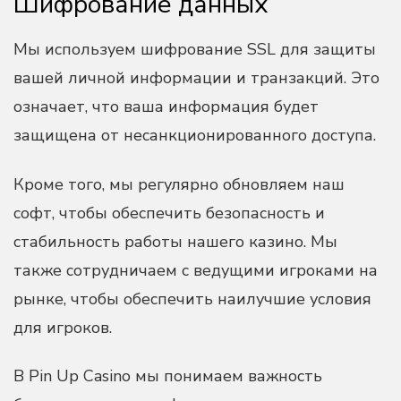
Шифрование данных
Мы используем шифрование SSL для защиты
вашей личной информации и транзакций. Это
означает, что ваша информация будет
защищена от несанкционированного доступа.
Кроме того, мы регулярно обновляем наш
софт, чтобы обеспечить безопасность и
стабильность работы нашего казино. Мы
также сотрудничаем с ведущими игроками на
рынке, чтобы обеспечить наилучшие условия
для игроков.
В Pin Up Casino мы понимаем важность