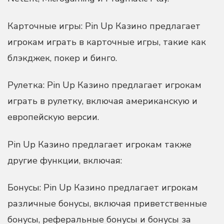
Карточные игры: Pin Up Казино предлагает
игрокам играть в карточные игры, такие как
блэкджек, покер и бинго.
Рулетка: Pin Up Казино предлагает игрокам
играть в рулетку, включая американскую и
европейскую версии.
Pin Up Казино предлагает игрокам также
другие функции, включая:
Бонусы: Pin Up Казино предлагает игрокам
различные бонусы, включая приветственные
бонусы, реферальные бонусы и бонусы за