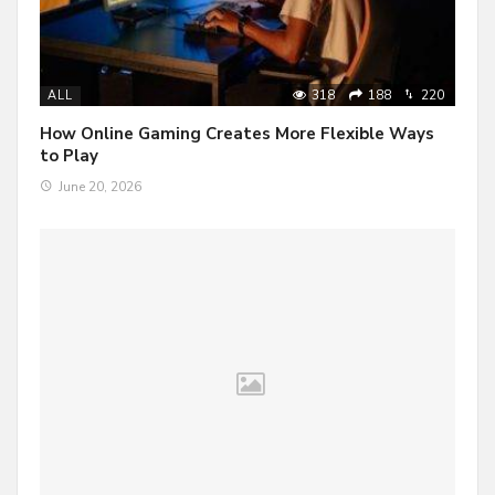
318
188
220
ALL
How Online Gaming Creates More Flexible Ways
to Play
June 20, 2026