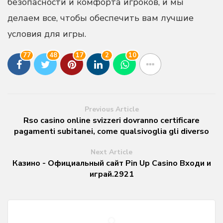
безопасности и комфорта игроков, и мы
делаем все, чтобы обеспечить вам лучшие
условия для игры.
77
48
17
2
10
Previous Article
Rso casino online svizzeri dovranno certificare
pagamenti subitanei, come qualsivoglia gli diverso
Next Article
Казино - Официальный сайт Pin Up Casino Входи и
играй.2921