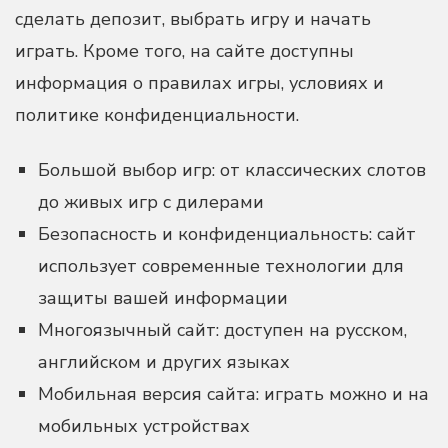
сделать депозит, выбрать игру и начать
играть. Кроме того, на сайте доступны
информация о правилах игры, условиях и
политике конфиденциальности.
Большой выбор игр: от классических слотов
до живых игр с дилерами
Безопасность и конфиденциальность: сайт
использует современные технологии для
защиты вашей информации
Многоязычный сайт: доступен на русском,
английском и других языках
Мобильная версия сайта: играть можно и на
мобильных устройствах