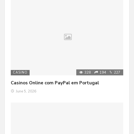
328
194
227
CASINO
Casinos Online com PayPal em Portugal
June 5, 2026