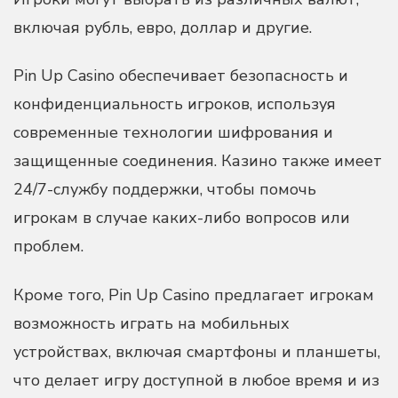
включая рубль, евро, доллар и другие.
Pin Up Casino обеспечивает безопасность и
конфиденциальность игроков, используя
современные технологии шифрования и
защищенные соединения. Казино также имеет
24/7-службу поддержки, чтобы помочь
игрокам в случае каких-либо вопросов или
проблем.
Кроме того, Pin Up Casino предлагает игрокам
возможность играть на мобильных
устройствах, включая смартфоны и планшеты,
что делает игру доступной в любое время и из