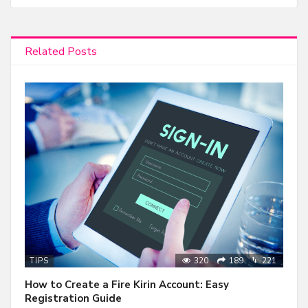
Related Posts
320
189
221
TIPS
How to Create a Fire Kirin Account: Easy
Registration Guide