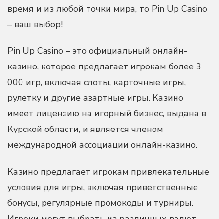
время и из любой точки мира, то Pin Up Casino
– ваш выбор!
Pin Up Casino – это официальный онлайн-
казино, которое предлагает игрокам более 3
000 игр, включая слоты, карточные игры,
рулетку и другие азартные игры. Казино
имеет лицензию на игорный бизнес, выдана в
Курской области, и является членом
международной ассоциации онлайн-казино.
Казино предлагает игрокам привлекательные
условия для игры, включая приветственные
бонусы, регулярные промокоды и турниры.
Игроки могут выбрать из различных валют,