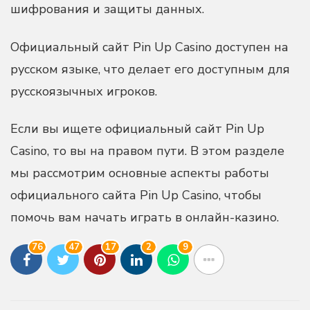
шифрования и защиты данных.
Официальный сайт Pin Up Casino доступен на
русском языке, что делает его доступным для
русскоязычных игроков.
Если вы ищете официальный сайт Pin Up
Casino, то вы на правом пути. В этом разделе
мы рассмотрим основные аспекты работы
официального сайта Pin Up Casino, чтобы
помочь вам начать играть в онлайн-казино.
76
47
17
2
9