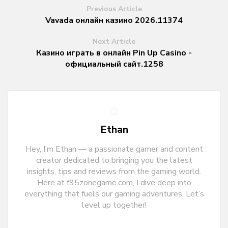
Previous Article
Vavada онлайн казино 2026.11374
Next Article
Казино играть в онлайн Pin Up Casino -
официальный сайт.1258
Ethan
Hey, I’m Ethan — a passionate gamer and content
creator dedicated to bringing you the latest
insights, tips and reviews from the gaming world.
Here at f95zonegame.com, I dive deep into
everything that fuels our gaming adventures. Let’s
level up together!