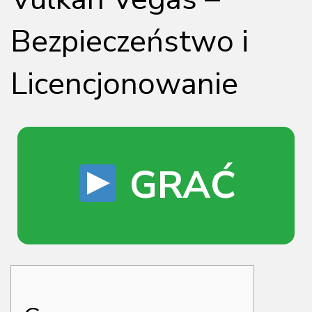
Bezpieczeństwo i
Licencjonowanie
GRAĆ