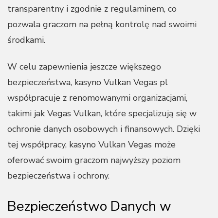
transparentny i zgodnie z regulaminem, co
pozwala graczom na pełną kontrolę nad swoimi
środkami.
W celu zapewnienia jeszcze większego
bezpieczeństwa, kasyno Vulkan Vegas pl
współpracuje z renomowanymi organizacjami,
takimi jak Vegas Vulkan, które specjalizują się w
ochronie danych osobowych i finansowych. Dzięki
tej współpracy, kasyno Vulkan Vegas może
oferować swoim graczom najwyższy poziom
bezpieczeństwa i ochrony.
Bezpieczeństwo Danych w