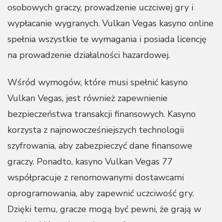
osobowych graczy, prowadzenie uczciwej gry i
wypłacanie wygranych. Vulkan Vegas kasyno online
spełnia wszystkie te wymagania i posiada licencję
na prowadzenie działalności hazardowej.
Wśród wymogów, które musi spełnić kasyno
Vulkan Vegas, jest również zapewnienie
bezpieczeństwa transakcji finansowych. Kasyno
korzysta z najnowocześniejszych technologii
szyfrowania, aby zabezpieczyć dane finansowe
graczy. Ponadto, kasyno Vulkan Vegas 77
współpracuje z renomowanymi dostawcami
oprogramowania, aby zapewnić uczciwość gry.
Dzięki temu, gracze mogą być pewni, że grają w