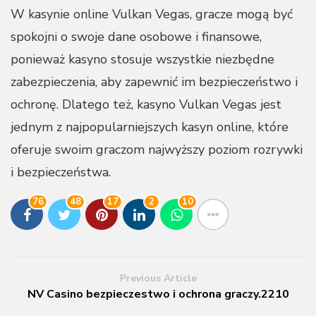
W kasynie online Vulkan Vegas, gracze mogą być
spokojni o swoje dane osobowe i finansowe,
ponieważ kasyno stosuje wszystkie niezbędne
zabezpieczenia, aby zapewnić im bezpieczeństwo i
ochronę. Dlatego też, kasyno Vulkan Vegas jest
jednym z najpopularniejszych kasyn online, które
oferuje swoim graczom najwyższy poziom rozrywki
i bezpieczeństwa.
76
48
17
2
10
Previous Article
NV Casino bezpieczestwo i ochrona graczy.2210