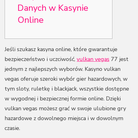
Danych w Kasynie
Online
Jeśli szukasz kasyna online, które gwarantuje
bezpieczeństwo i uczciwość,
vulkan vegas
77 jest
jednym z najlepszych wyborów. Kasyno vulkan
vegas oferuje szeroki wybór gier hazardowych, w
tym sloty, ruletkę i blackjack, wszystkie dostępne
w wygodnej i bezpiecznej formie online. Dzięki
vulkan vegas możesz grać w swoje ulubione gry
hazardowe z dowolnego miejsca i w dowolnym
czasie.