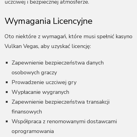
uczciwej i bezpiecznej atmosferze.
Wymagania Licencyjne
Oto niektóre z wymagań, które musi spełnić kasyno
Vulkan Vegas, aby uzyskać licencję:
Zapewnienie bezpieczeństwa danych
osobowych graczy
Prowadzenie uczciwej gry
Wypłacanie wygranych
Zapewnienie bezpieczeństwa transakcji
finansowych
Współpraca z renomowanymi dostawcami
oprogramowania