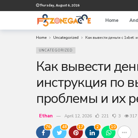
Thursday, August 6, 2026
Home
And
Home
Uncategorized
Как вывести деньги с 1xbet
UNCATEGORIZED
Как вывести день
инструкция по 
проблемы и их 
Ethan
April 12, 2026
221
3
317
76
48
17
2
10