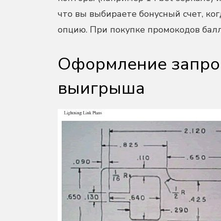
что вы выбираете бонусный счет, ко
опцию. При покупке промокодов бал
Оформление запрос
выигрыша