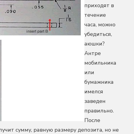
приходят в
течение
часа, можно
убедиться,
аюшки?
Антре
мобильника
или
бумажника
имелся
заведен
правильно.
После
учит сумму, равную размеру депозита, но не