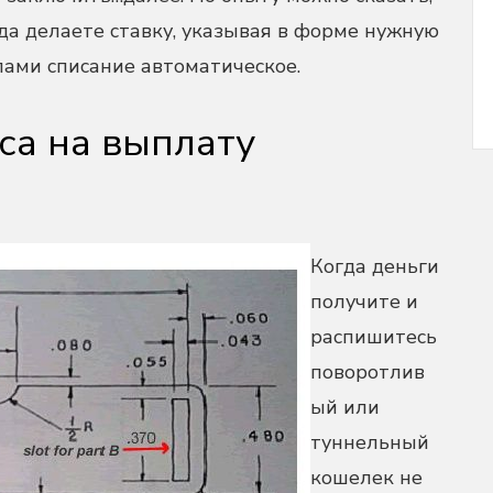
гда делаете ставку, указывая в форме нужную
лами списание автоматическое.
а на выплату
Когда деньги
получите и
распишитесь
поворотлив
ый или
туннельный
кошелек не