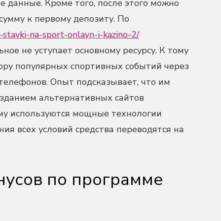
 данные. Кроме того, после этого можно
сумму к первому депозиту. По
t-stavki-na-sport-onlayn-i-kazino-2/
ое не уступает основному ресурсу. К тому
ору популярных спортивных событий через
телефонов. Опыт подсказывает, что им
озданием альтернативных сайтов
ому используются мощные технологии
ия всех условий средства переводятся на
нусов по программе