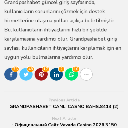
Grandpashabet güncel giriş sayfasında,
kullanıcıların sorunlarını çözmek için destek
hizmetlerine ulaşma yolları açıkça belirtilmiştir.
Bu, kullanıcıların ihtiyaçlarını hızlı bir şekilde
karşılamasına yardımcı olur. Grandpashabet giriş
sayfası, kullanıcıların ihtiyaçlarını karşılamak için en
uygun yolu bulmalarına yardımcı olur.
76
48
17
2
10
Previous Article
GRANDPASHABET CANLI CASNO BAHS.8413 (2)
Next Article
- Официальный Сайт Vavada Casino 2026.3150