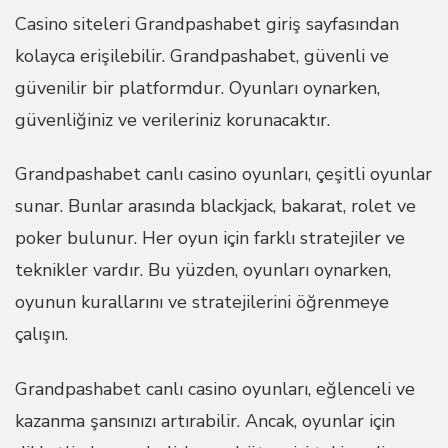
Casino siteleri Grandpashabet giriş sayfasından
kolayca erişilebilir. Grandpashabet, güvenli ve
güvenilir bir platformdur. Oyunları oynarken,
güvenliğiniz ve verileriniz korunacaktır.
Grandpashabet canlı casino oyunları, çeşitli oyunlar
sunar. Bunlar arasında blackjack, bakarat, rolet ve
poker bulunur. Her oyun için farklı stratejiler ve
teknikler vardır. Bu yüzden, oyunları oynarken,
oyunun kurallarını ve stratejilerini öğrenmeye
çalışın.
Grandpashabet canlı casino oyunları, eğlenceli ve
kazanma şansınızı artırabilir. Ancak, oyunlar için