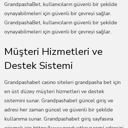
GrandpashaBet, kullanıcıların güvenli bir şekilde
oynayabilmeleri için güvenli bir çevreyi sağlar.
GrandpashaBet, kullanıcıların güvenli bir şekilde
oynayabilmeleri için güvenli bir çevreyi sağlar.
Müşteri Hizmetleri ve
Destek Sistemi
Grandpashabet casino siteleri grandpasha bet için
en üst düzey müşteri hizmetleri ve destek
sistemini sunar. Grandpashabet güncel giriş ve
adresi her zaman güncel ve güvenli bir şekilde
kullanıma sunar. Grandpashabet giriş sayfasına
erişmek için https://www.productkeyz.com/ adresini