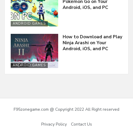
Pokémon Go on Your
Android, iOS, and PC
ANDROID GAMES
How to Download and Play
Ninja Arashi on Your
Android, iOS, and PC
ANDROID GAMES
F95zonegame.com @ Copyright 2022 All Right reserved
Privacy Policy
Contact Us