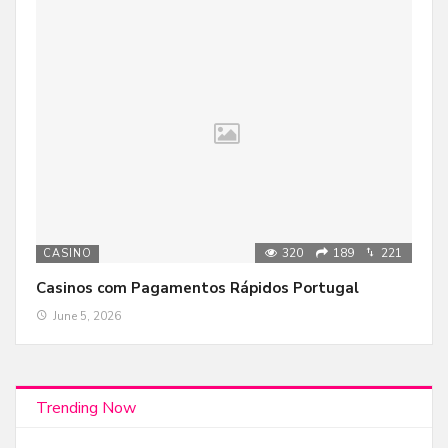
320
189
221
CASINO
Casinos com Pagamentos Rápidos Portugal
June 5, 2026
Trending Now