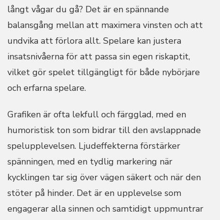
långt vågar du gå? Det är en spännande
balansgång mellan att maximera vinsten och att
undvika att förlora allt. Spelare kan justera
insatsnivåerna för att passa sin egen riskaptit,
vilket gör spelet tillgängligt för både nybörjare
och erfarna spelare.
Grafiken är ofta lekfull och färgglad, med en
humoristisk ton som bidrar till den avslappnade
spelupplevelsen. Ljudeffekterna förstärker
spänningen, med en tydlig markering när
kycklingen tar sig över vägen säkert och när den
stöter på hinder. Det är en upplevelse som
engagerar alla sinnen och samtidigt uppmuntrar