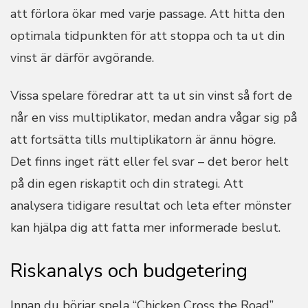
att förlora ökar med varje passage. Att hitta den
optimala tidpunkten för att stoppa och ta ut din
vinst är därför avgörande.
Vissa spelare föredrar att ta ut sin vinst så fort de
når en viss multiplikator, medan andra vågar sig på
att fortsätta tills multiplikatorn är ännu högre.
Det finns inget rätt eller fel svar – det beror helt
på din egen riskaptit och din strategi. Att
analysera tidigare resultat och leta efter mönster
kan hjälpa dig att fatta mer informerade beslut.
Riskanalys och budgetering
Innan du börjar spela “Chicken Cross the Road”