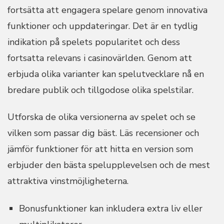
fortsätta att engagera spelare genom innovativa
funktioner och uppdateringar. Det är en tydlig
indikation på spelets popularitet och dess
fortsatta relevans i casinovärlden. Genom att
erbjuda olika varianter kan spelutvecklare nå en
bredare publik och tillgodose olika spelstilar.
Utforska de olika versionerna av spelet och se
vilken som passar dig bäst. Läs recensioner och
jämför funktioner för att hitta en version som
erbjuder den bästa spelupplevelsen och de mest
attraktiva vinstmöjligheterna.
Bonusfunktioner kan inkludera extra liv eller