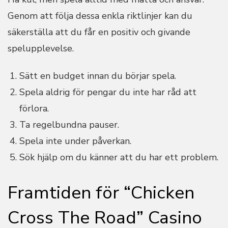
Genom att följa dessa enkla riktlinjer kan du
säkerställa att du får en positiv och givande
spelupplevelse.
Sätt en budget innan du börjar spela.
Spela aldrig för pengar du inte har råd att
förlora.
Ta regelbundna pauser.
Spela inte under påverkan.
Sök hjälp om du känner att du har ett problem.
Framtiden för “Chicken
Cross The Road” Casino