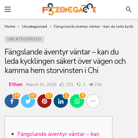
Home
Uncategorized
Fängslande äventyr väntar – kan du leda kycklin
UNCATEGORIZED
Fängslande äventyr väntar – kan du
leda kycklingen säkert över vägen och
kamma hem storvinsten i Chi
Ethan
March 31, 2026
221
3
316
76
47
17
2
9
Fängslande äventyr väntar – kan