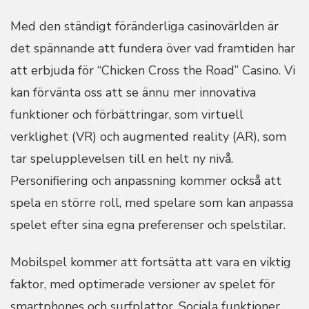
Med den ständigt föränderliga casinovärlden är
det spännande att fundera över vad framtiden har
att erbjuda för “Chicken Cross the Road” Casino. Vi
kan förvänta oss att se ännu mer innovativa
funktioner och förbättringar, som virtuell
verklighet (VR) och augmented reality (AR), som
tar spelupplevelsen till en helt ny nivå.
Personifiering och anpassning kommer också att
spela en större roll, med spelare som kan anpassa
spelet efter sina egna preferenser och spelstilar.
Mobilspel kommer att fortsätta att vara en viktig
faktor, med optimerade versioner av spelet för
smartphones och surfplattor. Sociala funktioner,