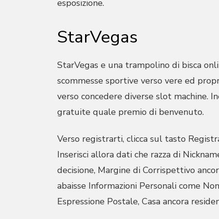
esposizione.
StarVegas
StarVegas e una trampolino di bisca onli
scommesse sportive verso vere ed proprie
verso concedere diverse slot machine. In
gratuite quale premio di benvenuto.
Verso registrarti, clicca sul tasto Regis
Inserisci allora dati che razza di Nicknam
decisione, Margine di Corrispettivo ancor
abaisse Informazioni Personali come Nom
Espressione Postale, Casa ancora residen