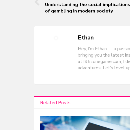
Understanding the social implication
of gambling in modern society
Ethan
Hey, I’m Ethan — a passi
bringing you the latest i
at f95zonegame.com, I div
adventures. Let’s level u
Related Posts