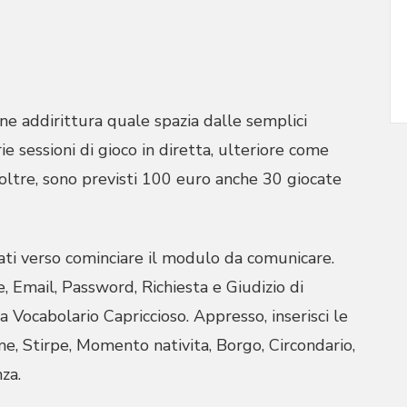
ne addirittura quale spazia dalle semplici
 sessioni di gioco in diretta, ulteriore come
oltre, sono previsti 100 euro anche 30 giocate
trati verso cominciare il modulo da comunicare.
e, Email, Password, Richiesta e Giudizio di
a Vocabolario Capriccioso. Appresso, inserisci le
e, Stirpe, Momento nativita, Borgo, Circondario,
za.