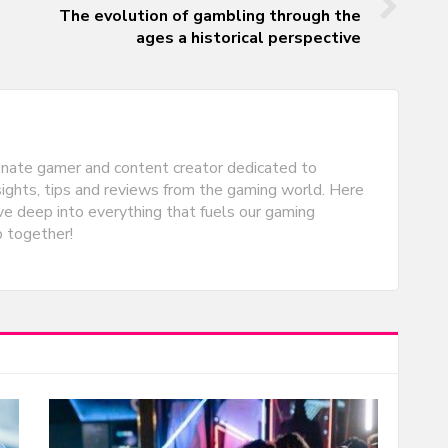
s
The evolution of gambling through the
ages a historical perspective
onate gamer and content creator dedicated to
nsights, tips and reviews from the gaming world. Here
e deep into everything that fuels our gaming
p together!