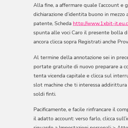
Alla fine, a affermare quale l’account e g
dichiarazione d’identita buono in mezzo a
patente, Scheda
http://www.1xbit-it.eu.
spunta alle voci Caro il presente bolla di
ancora clicca sopra Registrati anche Prov
Al termine della annotazione sei in pre
portate gratuite di nuovo preparare a con
tenta vicenda capitale e clicca sul interr
slot machine che ti interessa addirittura
soldi finti.
Pacificamente, e facile rinfrancare il c
il adatto account: verso farlo, clicca sul
riguardo a Impostazioni personali > Atte