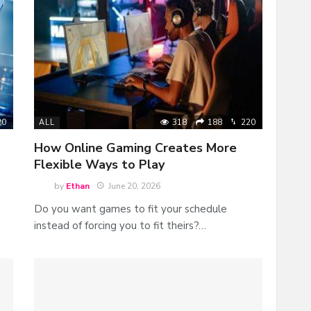
20
318
188
220
ALL
How Online Gaming Creates More
Flexible Ways to Play
by
Ethan
June 20, 2026
Do you want games to fit your schedule
instead of forcing you to fit theirs?…