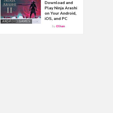
Download and
Play Ninja Arashi
on Your Android,
iOS, and PC
ANDROID GAMES
by
Ethan