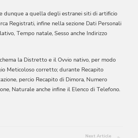
e dunque a quella degli estranei siti di artificio
ca Registrati, infine nella sezione Dati Personali
pellativo, Tempo natale, Sesso anche Indirizzo
chema la Distretto e il Ovvio nativo, per modo
io Meticoloso corretto; durante Recapito
bitazione, percio Recapito di Dimora, Numero
ione, Naturale anche infine il Elenco di Telefono.
Next Article