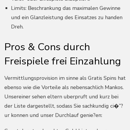
Limits: Beschrankung das maximalen Gewinne
und ein Glanzleistung des Einsatzes zu handen
Dreh.
Pros & Cons durch
Freispiele frei Einzahlung
Vermittlungsprovision im sinne als Gratis Spins hat
ebenso wie die Vorteile als nebensachlich Mankos.
Unsereiner sehen eltern uberpruft und kurz bei
der Liste dargestellt, sodass Sie sachkundig ci�”?
ur konnen und unser Durchlauf genie?en: