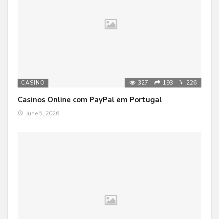
327
193
226
CASINO
Casinos Online com PayPal em Portugal
June 5, 2026