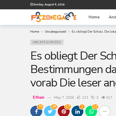
Sunday, August 9, 2026
Home
And
Home
Uncategorized
Es obliegt Der Schutz, Die lo
UNCATEGORIZED
Es obliegt Der Sch
Bestimmungen dah
vorab Die leser a
Ethan
May 7, 2026
221
3
317
76
48
17
2
10