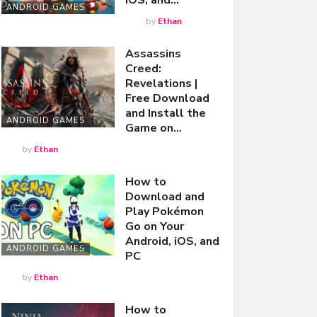
iOS, and…
ANDROID GAMES
by
Ethan
Assassins
Creed:
Revelations |
Free Download
and Install the
ANDROID GAMES
Game on…
by
Ethan
How to
Download and
Play Pokémon
Go on Your
Android, iOS, and
ANDROID GAMES
PC
by
Ethan
How to