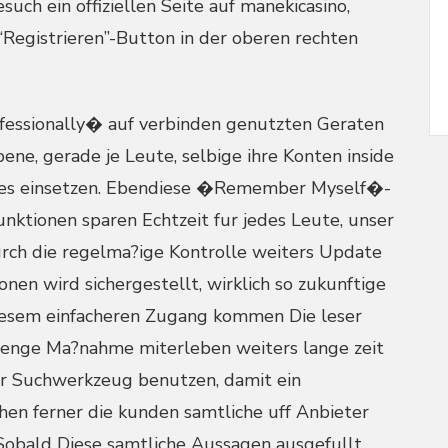
uch ein offiziellen Seite auf manekicasino,
“Registrieren”-Button in der oberen rechten
ssionally� auf verbinden genutzten Geraten
ene, gerade je Leute, selbige ihre Konten inside
afes einsetzen. Ebendiese �Remember Myself�-
nktionen sparen Echtzeit fur jedes Leute, unser
rch die regelma?ige Kontrolle weiters Update
nen wird sichergestellt, wirklich so zukunftige
diesem einfacheren Zugang kommen Die leser
 menge Ma?nahme miterleben weiters lange zeit
ser Suchwerkzeug benutzen, damit ein
en ferner die kunden samtliche uff Anbieter
Sobald Diese samtliche Aussagen ausgefullt