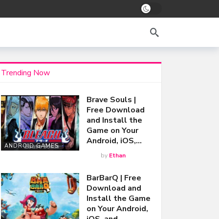
Trending Now
Brave Souls |
Free Download
and Install the
Game on Your
Android, iOS,…
ANDROID GAMES
by
Ethan
BarBarQ | Free
Download and
Install the Game
on Your Android,