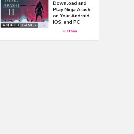
Download and
Play Ninja Arashi
on Your Android,
iOS, and PC
ANDROID GAMES
by
Ethan