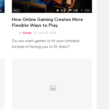
21
319
188
220
ALL
How Online Gaming Creates More
Flexible Ways to Play
by
Ethan
June 20, 2026
Do you want games to fit your schedule
instead of forcing you to fit theirs?…