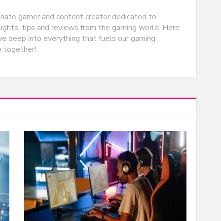
onate gamer and content creator dedicated to
nsights, tips and reviews from the gaming world. Here
e deep into everything that fuels our gaming
p together!