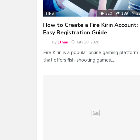
320
189
2
TIPS
How to Create a Fire Kirin Account:
Easy Registration Guide
by
Ethan
July 28, 2026
Fire Kirin is a popular online gaming platform
that offers fish-shooting games,…