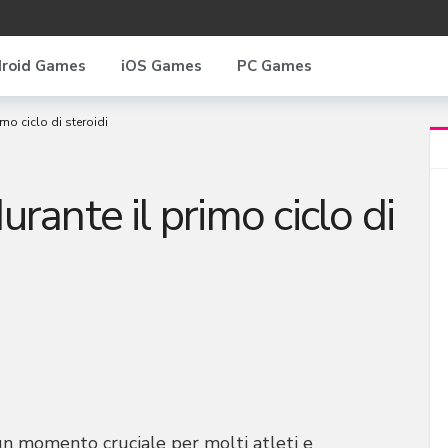
roid Games
iOS Games
PC Games
imo ciclo di steroidi
urante il primo ciclo di
è un momento cruciale per molti atleti e