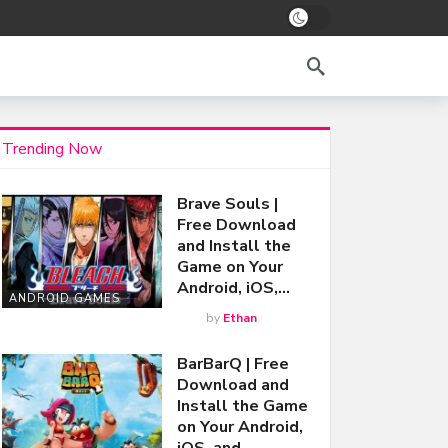
Trending Now
Brave Souls |
Free Download
and Install the
Game on Your
Android, iOS,…
ANDROID GAMES
by
Ethan
BarBarQ | Free
Download and
Install the Game
on Your Android,