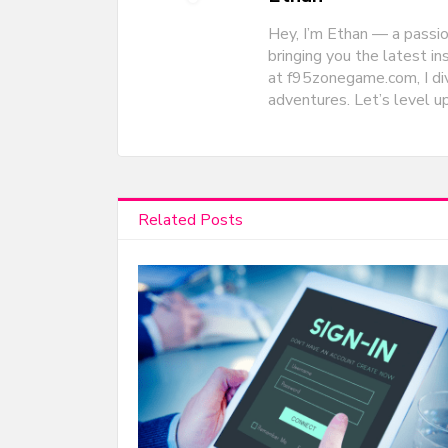
Hey, I’m Ethan — a passi
bringing you the latest i
at f95zonegame.com, I div
adventures. Let’s level u
Related Posts