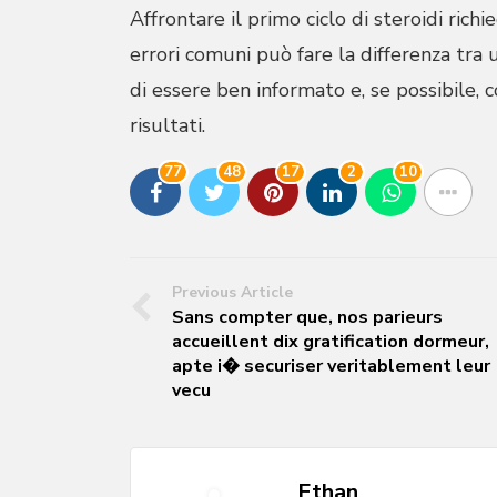
Affrontare il primo ciclo di steroidi ric
errori comuni può fare la differenza tra 
di essere ben informato e, se possibile, 
risultati.
77
48
17
2
10
Previous Article
Sans compter que, nos parieurs
accueillent dix gratification dormeur,
apte i� securiser veritablement leur
vecu
Ethan