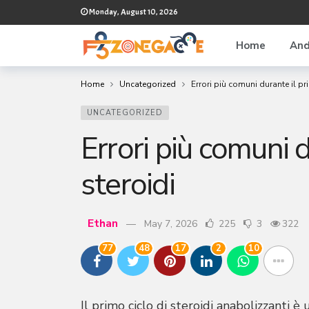
Monday, August 10, 2026
Home
And
Home
Uncategorized
Errori più comuni durante il pr
UNCATEGORIZED
Errori più comuni d
steroidi
Ethan
May 7, 2026
225
3
322
77
48
17
2
10
Il primo ciclo di steroidi anabolizzanti 