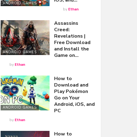
iOS, and…
ANDROID GAMES
by
Ethan
Assassins
Creed:
Revelations |
Free Download
and Install the
ANDROID GAMES
Game on…
by
Ethan
How to
Download and
Play Pokémon
Go on Your
Android, iOS, and
ANDROID GAMES
PC
by
Ethan
How to